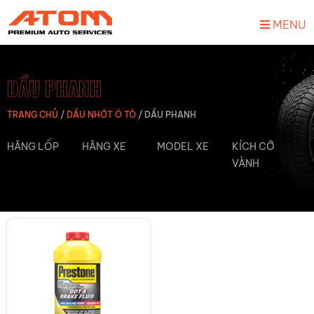
MENU
DẦU PHANH
TRANG CHỦ
/
DẦU NHỚT Ô TÔ
/
DẦU PHANH
HÃNG LỐP
HÃNG XE
MODEL XE
KÍCH CỠ
VÀNH