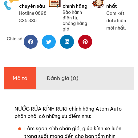
chuyên sâu
chính hãng
nhất
Bảo hành
Hotline 0898
Cam kết
điện tử,
835 835
date luôn
chống hàng
mới nhất.
giả
Chia sẻ:
Mô tả
Đánh giá (0)
NƯỚC RỬA KÍNH RUKI chính hãng Atom Auto
phân phối có những ưu điểm như:
Làm sạch kính chắn gió, giúp kính xe luôn
trong suốt mang đến cho bạn tầm nhìn