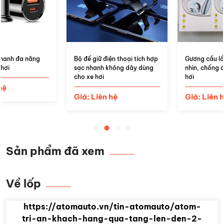
Bộ đế giữ điện thoại tích hợp
Gương cầu lồi mở rộng góc
sạc nhanh không dây dùng
nhìn, chống điểm mù cho xe
cho xe hơi
hơi
Giá: Liên hệ
Giá: Liên hệ
Sản phẩm đã xem
Về lốp
https://atomauto.vn/tin-atomauto/atom-
tri-an-khach-hang-qua-tang-len-den-2-