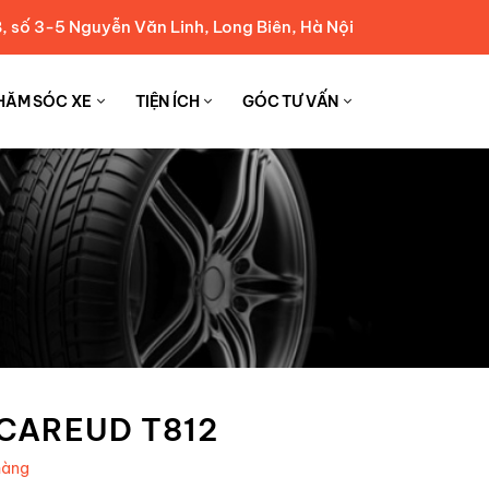
, số 3-5 Nguyễn Văn Linh, Long Biên, Hà Nội
HĂM SÓC XE
TIỆN ÍCH
GÓC TƯ VẤN
 CAREUD T812
hàng