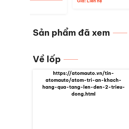
Giá: Liên hệ
Giá:
Sản phẩm đã xem
Về lốp
https://atomauto.vn/tin-
atomauto/atom-tri-an-khach-
hang-qua-tang-len-den-2-trieu-
dong.html