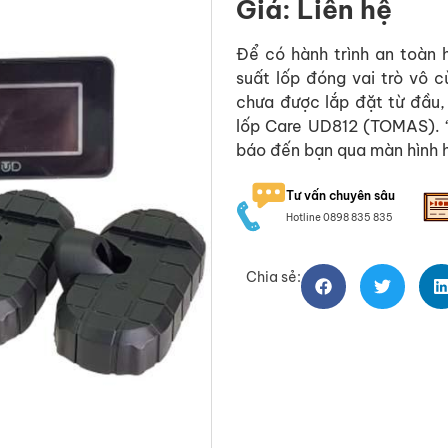
Giá: Liên hệ
Để có hành trình an toàn 
suất lốp đóng vai trò vô 
chưa được lắp đặt từ đầu,
lốp Care UD812 (TOMAS). “N
báo đến bạn qua màn hình hiển
Tư vấn chuyên sâu
Hotline 0898 835 835
Chia sẻ: