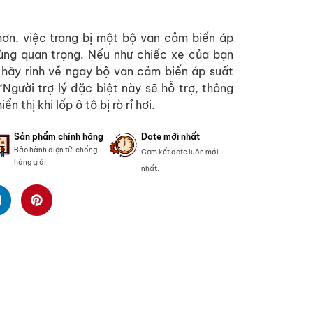
hơn, việc trang bị một bộ van cảm biến áp
cùng quan trọng. Nếu như chiếc xe của bạn
 hãy rinh về ngay bộ van cảm biến áp suất
gười trợ lý đặc biệt này sẽ hỗ trợ, thông
 thị khi lốp ô tô bị rò rỉ hơi.
Sản phẩm chính hãng
Date mới nhất
Bảo hành điện tử, chống
Cam kết date luôn mới
hàng giả
nhất.