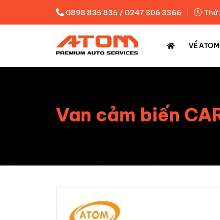
|
0898 835 835 / 0247 306 3366
Thứ 
VỀ ATOM
Van cảm biến CA