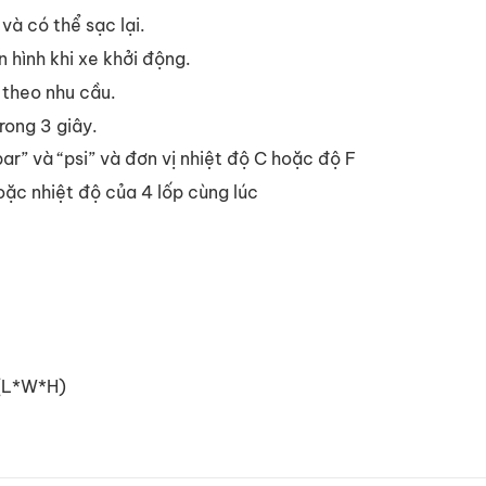
và có thể sạc lại.
 hình khi xe khởi động.
 theo nhu cầu.
trong 3 giây.
ar” và “psi” và đơn vị nhiệt độ C hoặc độ F
oặc nhiệt độ của 4 lốp cùng lúc
(L*W*H)