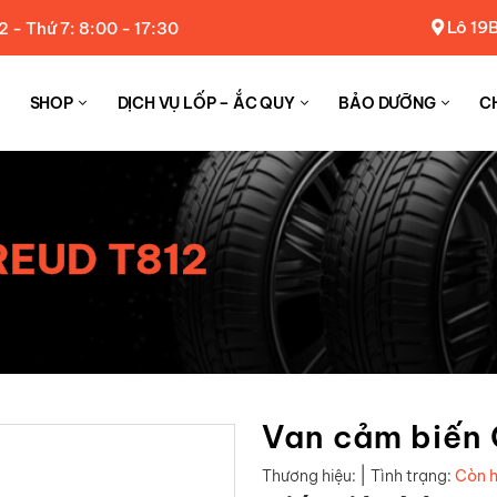
Lô 19B
2 - Thứ 7: 8:00 - 17:30
SHOP
DỊCH VỤ LỐP – ẮC QUY
BẢO DƯỠNG
C
REUD T812
Van cảm biến
|
Thương hiệu:
Tình trạng:
Còn 