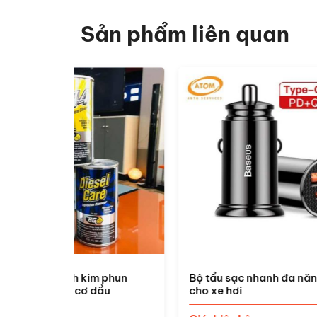
Sản phẩm liên quan
m phun
Bộ tẩu sạc nhanh đa năng dùng
Bộ đ
dầu
cho xe hơi
sạc 
xe h