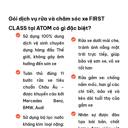
Gói dịch vụ rửa và chăm sóc xe FIRST
CLASS tại ATOM có gì đặc biệt?
Sử dụng 100% dung
Rửa xe dưới mái che,
dịch vệ sinh chuyên
tránh ánh nắng mặt
dụng hàng đầu Thế
trời trực tiếp, giúp
giới, không gây ảnh
bảo vệ sơn xe, vỏ xe
hưởng đến sơn xe
tốt hơn
Tuân thủ đúng 11
Rửa gầm xe: chống
bước rửa xe tiêu
nấm mốc, han gỉ các
chuẩn Châu Âu –
chi tiết, bảo vệ và
được khuyến cáo bởi
kéo dài tuổi thọ của
Mercedes Benz,
gầm xe
BMW, Audi
Nhân sự được đào
Sử dụng bộ lọc nước
tạo bài bản, chất
kháng kim loại nặng: