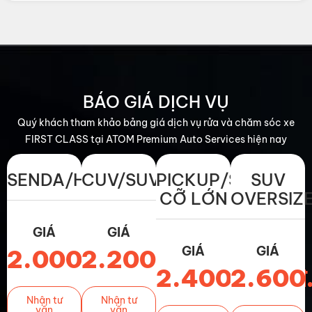
BÁO GIÁ DỊCH VỤ
Quý khách tham khảo bảng giá dịch vụ rửa và chăm sóc xe
FIRST CLASS tại ATOM Premium Auto Services hiện nay
SENDA/HATCHBACK
CUV/SUV
PICKUP/SUV
SUV
CỠ LỚN
OVERSIZ
GIÁ
GIÁ
GIÁ
GIÁ
2.000.000đ
2.200.000đ
2.400.000đ
2.600
Nhận tư
Nhận tư
vấn
vấn