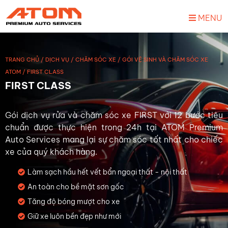
MENU
TRANG CHỦ
/
DỊCH VỤ
/
CHĂM SÓC XE
/
GÓI VỆ SINH VÀ CHĂM SÓC XE
ATOM
/
FIRST CLASS
FIRST CLASS
Gói dịch vụ rửa và chăm sóc xe FIRST với 12 bước tiêu
chuẩn được thực hiện trong 24h tại ATOM Premium
Auto Services mang lại sự chăm sóc tốt nhất cho chiếc
xe của quý khách hàng.
Làm sạch hầu hết vết bẩn ngoại thất - nội thất
An toàn cho bề mặt sơn gốc
Tăng độ bóng mượt cho xe
Giữ xe luôn bền đẹp như mới