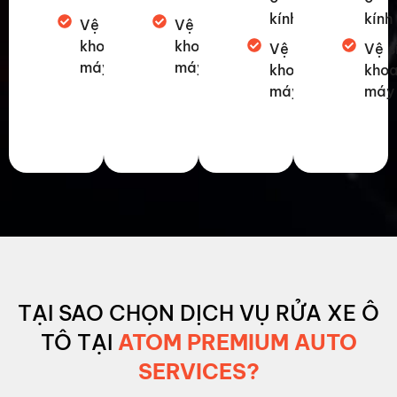
kính
kính
Vệ sinh
Vệ sinh
khoang
khoang
Vệ sinh
Vệ s
máy
máy
khoang
kho
máy
máy
TẠI SAO CHỌN DỊCH VỤ RỬA XE Ô
TÔ TẠI
ATOM PREMIUM AUTO
SERVICES?