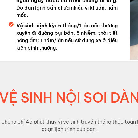
ngứa ngáy hoặc có triệu chứng dị ứng:
Do dàn lạnh bẩn chứa nhiều vi khuẩn, nấm
mốc.
Vệ sinh định kỳ:
6 tháng/1 lần nếu thường
xuyên đi đường bụi bẩn, ô nhiễm, thời tiết
nóng ẩm; 1 năm/lần nếu sử dụng xe ở điều
kiện bình thường.
VỆ SINH NỘI SOI DÀ
hóng chỉ 45 phút thay vì vệ sinh truyền thống tháo toàn b
đoạn lịch trình của bạn.