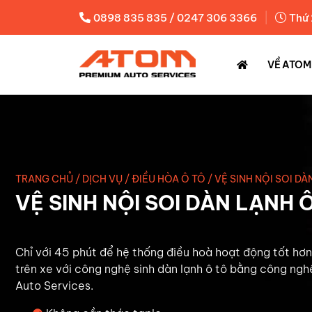
|
0898 835 835 / 0247 306 3366
Thứ 
VỀ ATOM
TRANG CHỦ
/
DỊCH VỤ
/
ĐIỀU HÒA Ô TÔ
/
VỆ SINH NỘI SOI DÀ
VỆ SINH NỘI SOI DÀN LẠNH 
Chỉ với 45 phút để hệ thống điều hoà hoạt động tốt hơ
trên xe với công nghệ sinh dàn lạnh ô tô bằng công ngh
Auto Services.