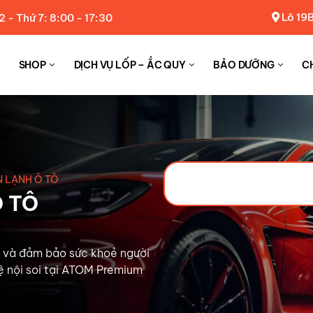
Lô 19B
2 - Thứ 7: 8:00 - 17:30
SHOP
DỊCH VỤ LỐP – ẮC QUY
BẢO DƯỠNG
C
N LẠNH Ô TÔ
Ô TÔ
n và đảm bảo sức khoẻ người
ệ nội soi tại ATOM Premium