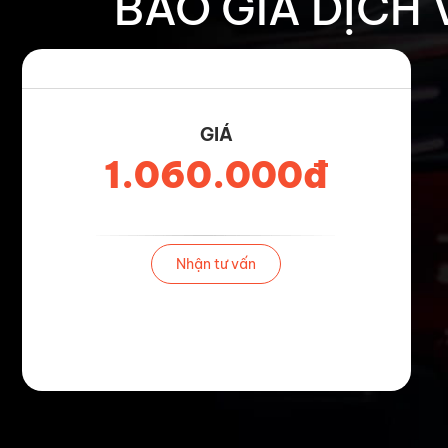
BÁO GIÁ DỊCH
GIÁ
1.060.000đ
Nhận tư vấn