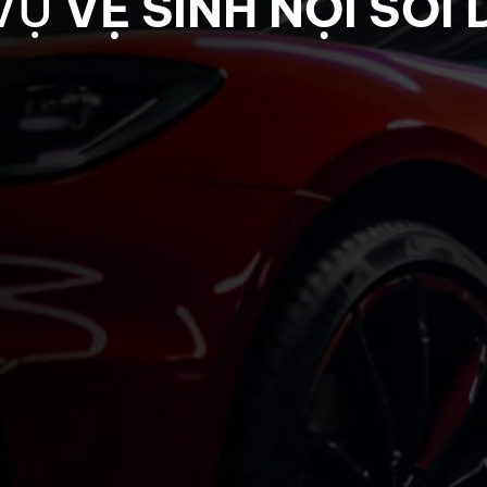
 VỤ
VỆ SINH NỘI SOI