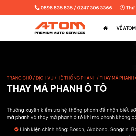
|
0898 835 835 / 0247 306 3366
Thứ 
VỀ ATOM
TRANG CHỦ
/
DỊCH VỤ
/
HỆ THỐNG PHANH
/
THAY MÁ PHANH 
THAY MÁ PHANH Ô TÔ
Thường xuyên kiểm tra hệ thống phanh để nhận biết s
má phanh và thay má phanh ô tô khi má phanh không c
Linh kiện chính hãng: Bosch, Akebono, Sangsin, Be