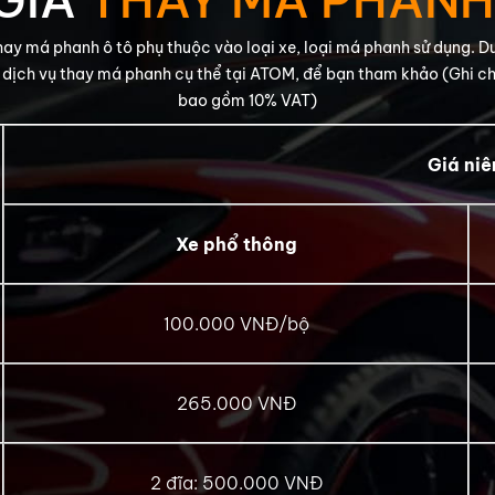
GIÁ
THAY MÁ PHANH
thay má phanh ô tô phụ thuộc vào loại xe, loại má phanh sử dụng. Dư
 dịch vụ thay má phanh cụ thể tại ATOM, để bạn tham khảo (Ghi ch
bao gồm 10% VAT)
Giá niê
Xe phổ thông
100.000 VNĐ/bộ
265.000 VNĐ
2 đĩa: 500.000 VNĐ