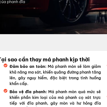
 của phanh đĩa
Tại sao cần thay má phanh kịp thời
Đảm bảo an toàn:
Má phanh mòn sẽ làm giảm
khả năng ma sát, khiến quãng đường phanh tăng
lên, gây nguy hiểm, đặc biệt trong tình huống
khẩn cấp.
Bảo vệ đĩa phanh:
Má phanh mòn quá mức sẽ
khiến phần kim loại của má phanh cọ xát trực
tiếp với đĩa phanh, gây mòn và hư hỏng đĩa