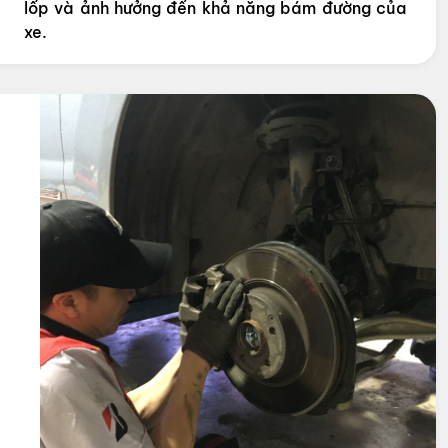
lốp và ảnh hưởng đến khả năng bám đường của
xe.
h
g
ó
g