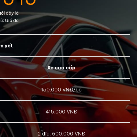
 Ô TÔ
ới đây là
ú: Giá đã
m yết
Xe cao cấp
150.000 VNĐ/bộ
415.000 VNĐ
2 đĩa: 600.000 VNĐ