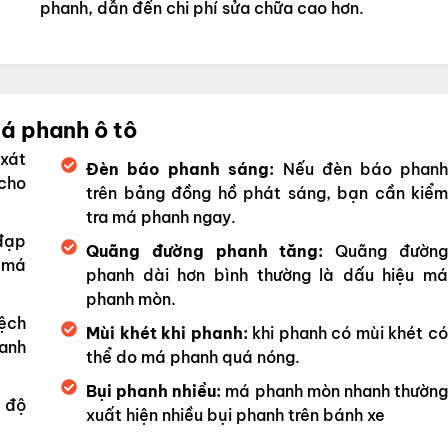
phanh, dẫn đến chi phí sửa chữa cao hơn.
á phanh ô tô
 xát
Đèn báo phanh sáng:
Nếu đèn báo phan
 cho
trên bảng đồng hồ phát sáng, bạn cần kiểm
tra má phanh ngay.
đạp
Quãng đường phanh tăng:
Quãng đườn
 má
phanh dài hơn bình thường là dấu hiệu má
phanh mòn.
ệch
Mùi khét khi phanh:
khi phanh có mùi khét c
anh
thể do má phanh quá nóng.
Bụi phanh nhiều:
má phanh mòn nhanh thườn
 độ
xuất hiện nhiều bụi phanh trên bánh xe