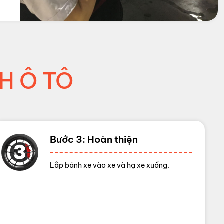
H Ô TÔ
Bước 3: Hoàn thiện
Lắp bánh xe vào xe và hạ xe xuống.