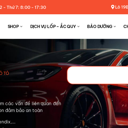
Lô 19B
2 - Thứ 7: 8:00 - 17:30
SHOP
DỊCH VỤ LỐP – ẮC QUY
BẢO DƯỠNG
C
Ô TÔ
ớm các vấn đề liên quan đến
òn đảm bảo an toàn
ndix,...