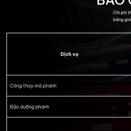
BÁO 
Chi phí 
bảng giá
Dịch vụ
Công thay má phanh
Bảo dưỡng phanh