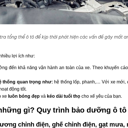
tra tổng thể ô tô để kịp thời phát hiện các vấn đề gây mất a
hiều lợi ích như:
ng đến khả năng vận hành an toàn của xe. Theo khuyến cáo c
ệ thống quan trọng như:
hệ thống lốp, phanh,… Với xe mới,
oạt động tốt.
p xe
luôn bóng đẹp
và
kéo dài tuổi thọ
cho xế yêu của bạn.
những gì? Quy trình bảo dưỡng ô t
ương chỉnh điện, ghế chỉnh điện, gạt mưa, 