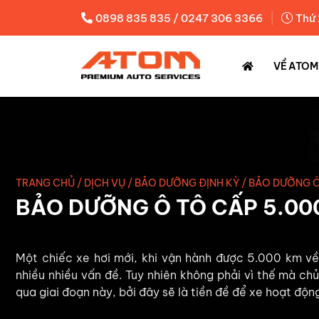
|
0898 835 835 / 0247 306 3366
Thứ 
VỀ ATOM
TRANG CHỦ
/
DỊCH VỤ
/
BẢO DƯỠNG ĐỊNH KỲ
/
BẢO DƯỠNG Ô
BẢO DƯỠNG Ô TÔ CẤP 5.0
Một chiếc xe hơi mới, khi vận hành được 5.000 km về
nhiều nhiều vấn đề. Tuy nhiên không phải vì thế mà ch
qua giai đoạn này, bởi đây sẽ là tiền đề để xe hoạt động