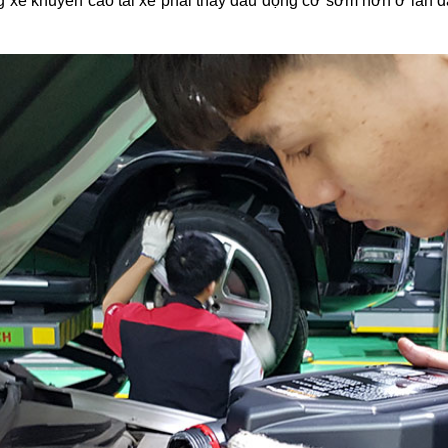
g xe khuyến cáo tài xế phải thay dầu động cơ sớm hơn ở lần đ