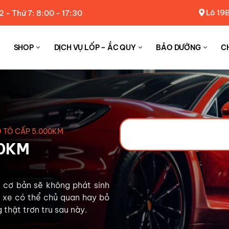
Lô 19B
2 - Thứ 7: 8:00 - 17:30
SHOP
DỊCH VỤ LỐP – ẮC QUY
BẢO DƯỠNG
C
 TÔ CẤP 5.000KM
00KM
 cơ bản sẽ không phát sinh
ủ xe có thể chủ quan hay bỏ
 thật trơn tru sau này.