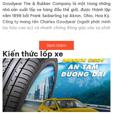
Goodyear Tire & Rubber Company là một trong những
nhà sản xuất lốp xe hàng đầu thế giới, được thành lập
năm 1898 bởi Frank Seiberling tại Akron, Ohio, Hoa Kỳ.
Công ty mang tên Charles Goodyear (người phát minh
lưu hóa cao su) và nhanh chóng đóng góp vào sự phát
triển của ngành lốp xe. Các mốc lịch sử đáng chú ý bao
gồm:
Xem thêm
1898:
Thành lập Goodyear Tire.
Kiến thức lốp xe
1908:
Lốp Goodyear được sử dụng trên xe của Henry
Ford, góp phần thúc đẩy sự phổ biến của ô tô.
1971:
Goodyear là lốp xe đầu tiên lăn bánh trên Mặt
Trăng.
1985:
Goodyear sản xuất lốp radial đầu tiên cho máy
bay thương mại.
1997:
Goodyear giành chiến thắng tại giải đua F1 Grand
Prix.
2005:
Goodyear giới thiệu công nghệ Run On Flat (lốp
chống xịt).