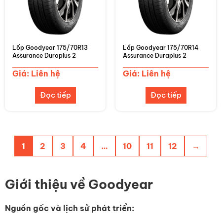
Lốp Goodyear 175/70R13
Lốp Goodyear 175/70R14
Assurance Duraplus 2
Assurance Duraplus 2
Giá: Liên hệ
Giá: Liên hệ
Đọc tiếp
Đọc tiếp
1
2
3
4
…
10
11
12
→
Giới thiệu về Goodyear
Nguồn gốc và lịch sử phát triển: