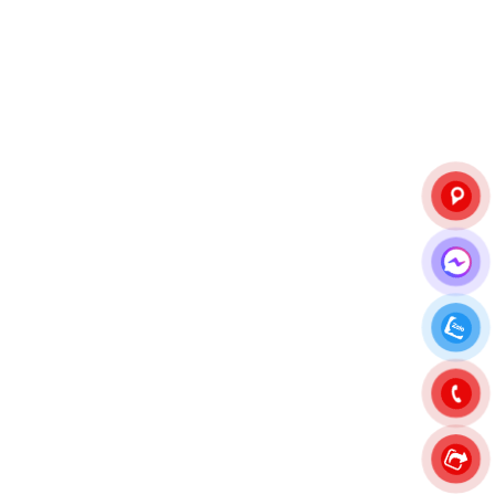
Duraplus 2 có mức giá rất hợp lý và đáp ứng tốt nhu
cầu đi lại hàng ngày trong thành phố. Chúng mang lại sự
ổn định và dễ điều khiển cho chiếc xe hatchback của
tôi."
Anh Dũng (Xe Thể thao - Hải Phòng):
"Lốp Goodyear
Eagle F1 Asymmetric 5 mang đến trải nghiệm lái xe thể
thao đầy phấn khích. Khả năng ôm cua và độ bám
đường của chúng thực sự ấn tượng."
Lốp Goodyear lắp được cho các
xe ô tô nào?
Cùng tham khảo bảng size lốp ô tô phổ biến của
Goodyear
Bảng size
Một số xe tương thích (tham
lốp
khảo)
Goodyear