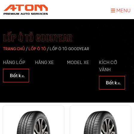
MENU
LỐP Ô TÔ GOODYEAR
TRANG CHỦ
/
LỐP Ô TÔ
/
LỐP Ô TÔ GOODYEAR
HÃNG LỐP
HÃNG XE
MODEL XE
KÍCH CỠ
VÀNH
Bất kỳ Hãng lốp
Bất kỳ Kích cỡ vành