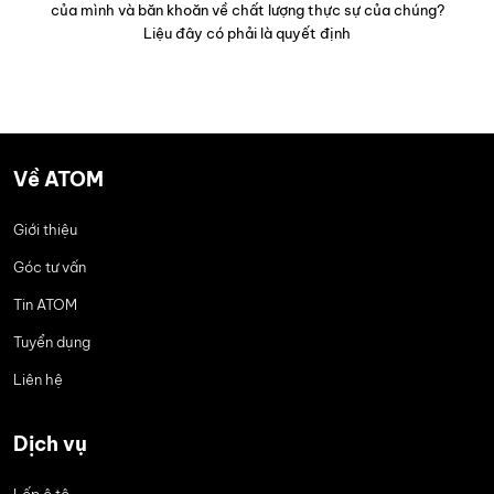
ứng nhu cầu của các dòng xe thể thao và xe hiệu suất
của mình và băn khoăn về chất lượng thực sự của chúng?
cao. Lốp Eagle mang đến khả năng xử lý lái chính xác,
Liệu đây có phải là quyết định
độ bám đường tối ưu và phản ứng nhanh nhạy, mang lại
trải nghiệm lái xe phấn khích.
Goodyear Wrangler (cho SUV, xe bán tải):
Dòng
Goodyear Wrangler được thiết kế đặc biệt cho các
dòng xe SUV và xe bán tải, phù hợp với cả đường
Về ATOM
trường và địa hình. Lốp Wrangler có độ bền cao, khả
năng chịu tải tốt và thiết kế gai lốp mạnh mẽ, giúp vượt
Giới thiệu
qua các điều kiện đường xá khác nhau.
Góc tư vấn
Tin ATOM
Tuyển dụng
Liên hệ
Dịch vụ