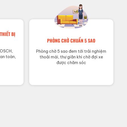
THIẾT BỊ
PHÒNG CHỜ CHUẨN 5 SAO
BOSCH,
Phòng chờ 5 sao đem tới trải nghiệm
 an toàn,
thoải mái, thư giãn khi chờ đợi xe
được chăm sóc