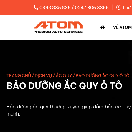
|
0898 835 835 / 0247 306 3366
Thứ 
VỀ ATOM
TRANG CHỦ
/
DỊCH VỤ
/
ẮC QUY
/
BẢO DƯỠNG ẮC QUY Ô TÔ
BẢO DƯỠNG ẮC QUY Ô TÔ
Bảo dưỡng ắc quy thường xuyên giúp đảm bảo ắc quy 
mạnh.