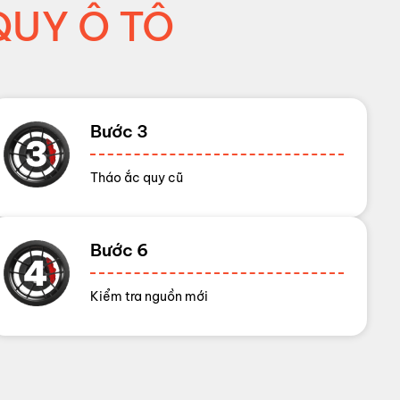
UY Ô TÔ
Bước 3
Tháo ắc quy cũ
Bước 6
Kiểm tra nguồn mới