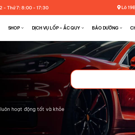
Lô 19B
2 - Thứ 7: 8:00 - 17:30
SHOP
DỊCH VỤ LỐP – ẮC QUY
BẢO DƯỠNG
C
luôn hoạt động tốt và khỏe