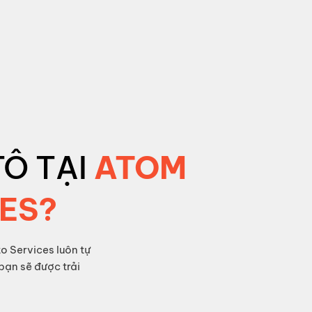
TÔ TẠI
ATOM
ES?
o Services luôn tự
ạn sẽ được trải