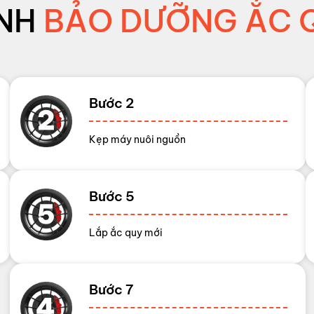
NH
BẢO DƯỠNG ẮC Q
Bước 2
Kẹp máy nuôi nguồn
Bước 5
Lắp ắc quy mới
Bước 7