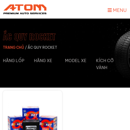
MENU
ẮC QUY ROCKET
TRANG CHỦ
/
ẮC QUY ROCKET
HÃNG LỐP
HÃNG XE
MODEL XE
KÍCH CỠ
VÀNH