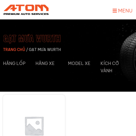
MENU
GẠT MƯA WURTH
TRANG CHỦ
/
GẠT MƯA WURTH
HÃNG LỐP
HÃNG XE
MODEL XE
KÍCH CỠ
VÀNH