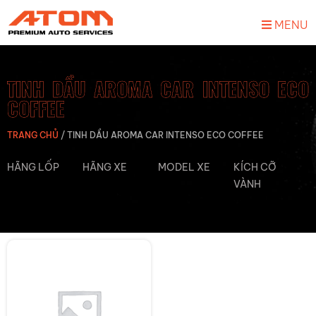
MENU
TINH DẦU AROMA CAR INTENSO ECO
COFFEE
TRANG CHỦ
/
TINH DẦU AROMA CAR INTENSO ECO COFFEE
HÃNG LỐP
HÃNG XE
MODEL XE
KÍCH CỠ
VÀNH