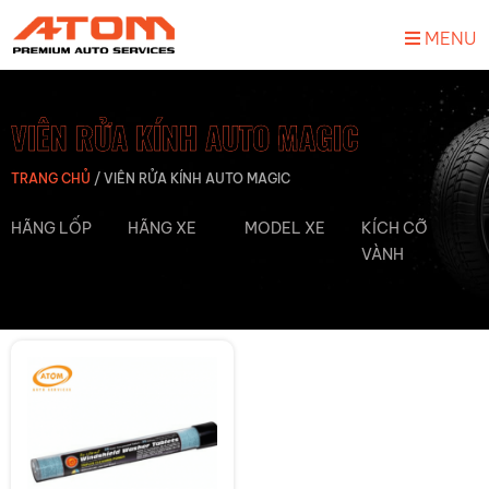
MENU
VIÊN RỬA KÍNH AUTO MAGIC
TRANG CHỦ
/
VIÊN RỬA KÍNH AUTO MAGIC
HÃNG LỐP
HÃNG XE
MODEL XE
KÍCH CỠ
VÀNH