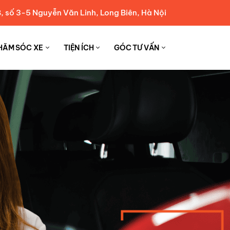
, số 3-5 Nguyễn Văn Linh, Long Biên, Hà Nội
HĂM SÓC XE
TIỆN ÍCH
GÓC TƯ VẤN