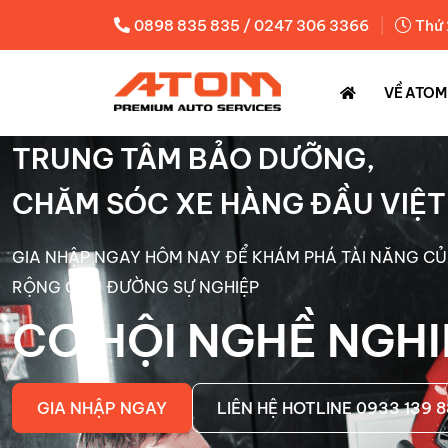
|
0898 835 835 / 0247 306 3366
Thứ 
VỀ ATOM
TRUNG TÂM BẢO DƯỠNG,
CHĂM SÓC XE HÀNG ĐẦU VIỆ
GIA NHẬP NGAY HÔM NAY ĐỂ KHÁM PHÁ TÀI NĂNG C
RỘNG CON ĐƯỜNG SỰ NGHIỆP
CƠ HỘI NGHỀ NGHI
GIA NHẬP NGAY
LIÊN HỆ HOTLINE 0933 139 