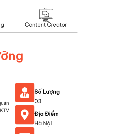
ng
Content Creator
ưỡng
Số Lượng
03
quản
ụ KTV
Địa Điểm
Hà Nội