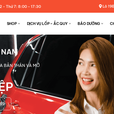
Lô 19B
2 - Thứ 7: 8:00 - 17:30
SHOP
DỊCH VỤ LỐP – ẮC QUY
BẢO DƯỠNG
C
T NAM
ỦA BẢN THÂN VÀ MỞ
ỆP
889