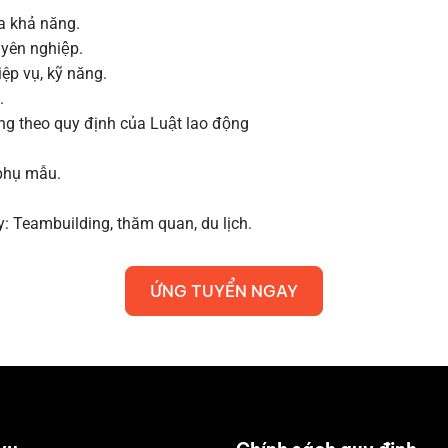
đa khả năng.
uyên nghiệp.
ệp vụ, kỹ năng.
.
 theo quy định của Luật lao động
 phụ mẫu.
: Teambuilding, thăm quan, du lịch.
ỨNG TUYỂN NGAY