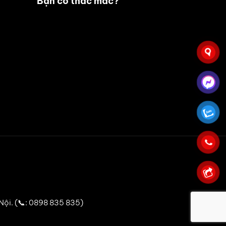
Bạn có thắc mắc?
 Nội. (📞: 0898 835 835)