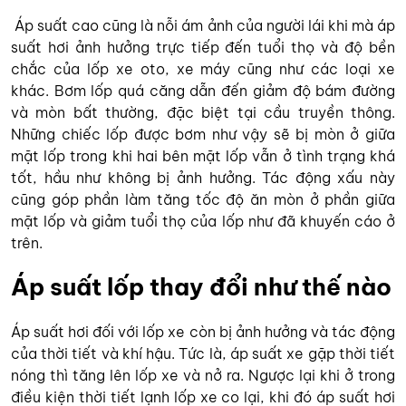
Áp suất cao cũng là nỗi ám ảnh của người lái khi mà áp
suất hơi ảnh hưởng trực tiếp đến tuổi thọ và độ bền
chắc của lốp xe oto, xe máy cũng như các loại xe
khác. Bơm lốp quá căng dẫn đến giảm độ bám đường
và mòn bất thường, đặc biệt tại cầu truyền thông.
Những chiếc lốp được bơm như vậy sẽ bị mòn ở giữa
mặt lốp trong khi hai bên mặt lốp vẫn ở tình trạng khá
tốt, hầu như không bị ảnh hưởng. Tác động xấu này
cũng góp phần làm tăng tốc độ ăn mòn ở phần giữa
mặt lốp và giảm tuổi thọ của lốp như đã khuyến cáo ở
trên.
Áp suất lốp thay đổi như thế nào
Áp suất hơi đối với lốp xe còn bị ảnh hưởng và tác động
của thời tiết và khí hậu. Tức là, áp suất xe gặp thời tiết
nóng thì tăng lên lốp xe và nở ra. Ngược lại khi ở trong
điều kiện thời tiết lạnh lốp xe co lại, khi đó áp suất hơi