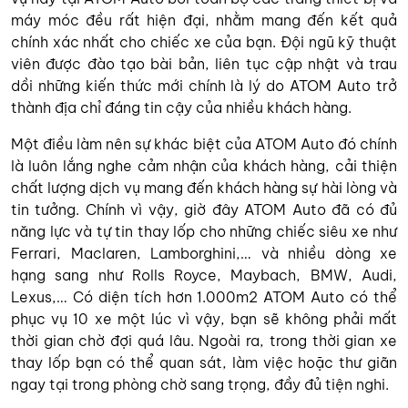
máy móc đều rất hiện đại, nhằm mang đến kết quả
chính xác nhất cho chiếc xe của bạn. Đội ngũ kỹ thuật
viên được đào tạo bài bản, liên tục cập nhật và trau
dồi những kiến thức mới chính là lý do ATOM Auto trở
thành địa chỉ đáng tin cậy của nhiều khách hàng.
Một điều làm nên sự khác biệt của ATOM Auto đó chính
là luôn lắng nghe cảm nhận của khách hàng, cải thiện
chất lượng dịch vụ mang đến khách hàng sự hài lòng và
tin tưởng. Chính vì vậy, giờ đây ATOM Auto đã có đủ
năng lực và tự tin thay lốp cho những chiếc siêu xe như
Ferrari, Maclaren, Lamborghini,… và nhiều dòng xe
hạng sang như Rolls Royce, Maybach, BMW, Audi,
Lexus,… Có diện tích hơn 1.000m2 ATOM Auto có thể
phục vụ 10 xe một lúc vì vậy, bạn sẽ không phải mất
thời gian chờ đợi quá lâu. Ngoài ra, trong thời gian xe
thay lốp bạn có thể quan sát, làm việc hoặc thư giãn
ngay tại trong phòng chờ sang trọng, đầy đủ tiện nghi.