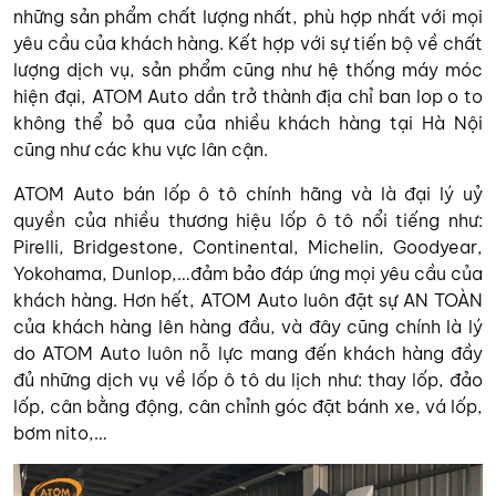
những sản phẩm chất lượng nhất, phù hợp nhất với mọi
yêu cầu của khách hàng. Kết hợp với sự tiến bộ về chất
lượng dịch vụ, sản phẩm cũng như hệ thống máy móc
hiện đại, ATOM Auto dần trở thành địa chỉ ban lop o to
không thể bỏ qua của nhiều khách hàng tại Hà Nội
cũng như các khu vực lân cận.
ATOM Auto bán lốp ô tô chính hãng và là đại lý uỷ
quyền của nhiều thương hiệu lốp ô tô nổi tiếng như:
Pirelli, Bridgestone, Continental, Michelin, Goodyear,
Yokohama, Dunlop,…đảm bảo đáp ứng mọi yêu cầu của
khách hàng. Hơn hết, ATOM Auto luôn đặt sự AN TOÀN
của khách hàng lên hàng đầu, và đây cũng chính là lý
do ATOM Auto luôn nỗ lực mang đến khách hàng đầy
đủ những dịch vụ về lốp ô tô du lịch như: thay lốp, đảo
lốp, cân bằng động, cân chỉnh góc đặt bánh xe, vá lốp,
bơm nito,…