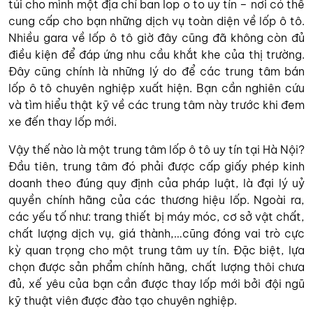
túi cho mình một địa chỉ ban lop o to uy tín – nơi có thể
cung cấp cho bạn những dịch vụ toàn diện về lốp ô tô.
Nhiều gara về lốp ô tô giờ đây cũng đã không còn đủ
điều kiện để đáp ứng nhu cầu khắt khe của thị trường.
Đây cũng chính là những lý do để các trung tâm bán
lốp ô tô chuyên nghiệp xuất hiện. Bạn cần nghiên cứu
và tìm hiểu thật kỹ về các trung tâm này trước khi đem
xe đến thay lốp mới.
Vậy thế nào là một trung tâm lốp ô tô uy tín tại Hà Nội?
Đầu tiên, trung tâm đó phải được cấp giấy phép kinh
doanh theo đúng quy định của pháp luật, là đại lý uỷ
quyền chính hãng của các thương hiệu lốp. Ngoài ra,
các yếu tố như: trang thiết bị máy móc, cơ sở vật chất,
chất lượng dịch vụ, giá thành,…cũng đóng vai trò cực
kỳ quan trọng cho một trung tâm uy tín. Đặc biệt, lựa
chọn được sản phẩm chính hãng, chất lượng thôi chưa
đủ, xế yêu của bạn cần được thay lốp mới bởi đội ngũ
kỹ thuật viên được đào tạo chuyên nghiệp.