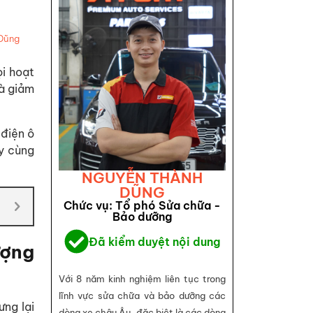
Dũng
ọi hoạt
và giảm
điện ô
ãy cùng
NGUYỄN THÀNH
DŨNG
Chức vụ: Tổ phó Sửa chữa -
Bảo dưỡng
Đã kiểm duyệt nội dung
ượng
Với 8 năm kinh nghiệm liên tục trong
lĩnh vực sửa chữa và bảo dưỡng các
ưng lại
dòng xe châu Âu, đặc biệt là các dòng