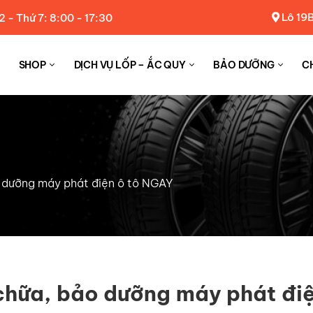
Lô 19B
2 - Thứ 7: 8:00 - 17:30
SHOP
DỊCH VỤ LỐP – ẮC QUY
BẢO DƯỠNG
C
 dưỡng máy phát điện ô tô NGAY
chữa, bảo dưỡng máy phát đi