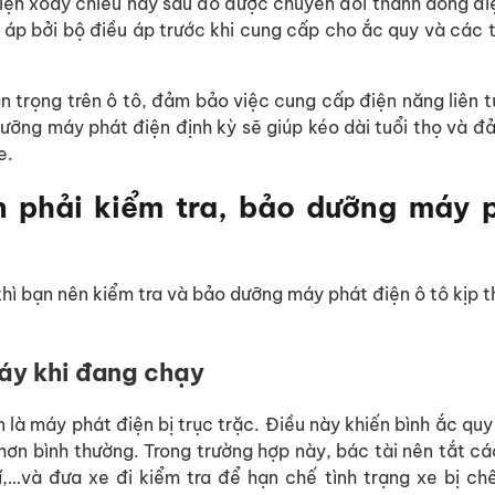
điện xoay chiều này sau đó được chuyển đổi thành dòng đ
 áp bởi bộ điều áp trước khi cung cấp cho ắc quy và các t
 trọng trên ô tô, đảm bảo việc cung cấp điện năng liên 
dưỡng máy phát điện định kỳ sẽ giúp kéo dài tuổi thọ và 
e.
n phải kiểm tra, bảo dưỡng máy 
hì bạn nên kiểm tra và bảo dưỡng máy phát điện ô tô kịp t
áy khi đang chạy
 là máy phát điện bị trục trặc. Điều này khiến bình ắc qu
ơn bình thường. Trong trường hợp này, bác tài nên tắt cá
trí,…và đưa xe đi kiểm tra để hạn chế tình trạng xe bị c