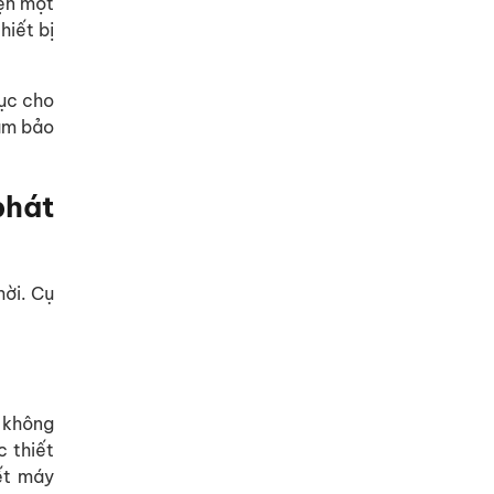
iện một
hiết bị
tục cho
đảm bảo
phát
hời. Cụ
y không
c thiết
hết máy