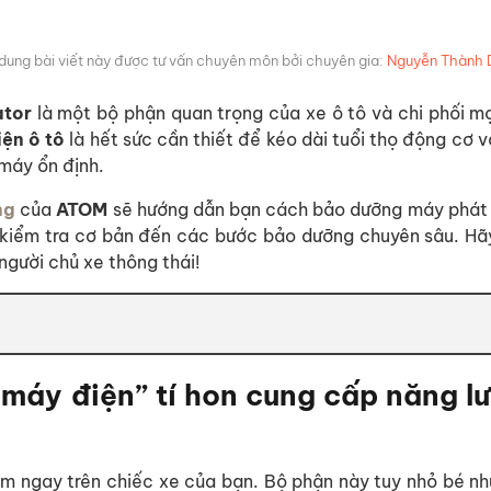
 dung bài viết này được tư vấn chuyên môn bởi chuyên gia:
Nguyễn Thành 
ator
là một bộ phận quan trọng của xe ô tô và chi phối m
ện ô tô
là hết sức cần thiết để kéo dài tuổi thọ động cơ 
 máy ổn định.
ng
của
ATOM
sẽ hướng dẫn bạn cách bảo dưỡng máy phát 
ng kiểm tra cơ bản đến các bước bảo dưỡng chuyên sâu. H
gười chủ xe thông thái!
 máy điện” tí hon cung cấp năng l
m ngay trên chiếc xe của bạn. Bộ phận này tuy nhỏ bé nh