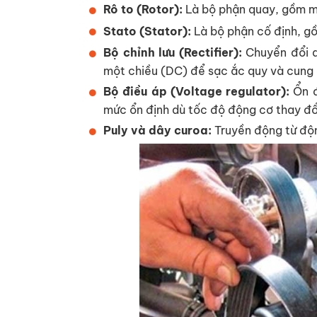
Rô to (Rotor):
Là bộ phận quay, gồm m
Stato (Stator):
Là bộ phận cố định, g
Bộ chỉnh lưu (Rectifier):
Chuyển đổi d
một chiều (DC) để sạc ắc quy và cung c
Bộ điều áp (Voltage regulator):
Ổn đ
mức ổn định dù tốc độ động cơ thay đổ
Puly và dây curoa:
Truyền động từ độ