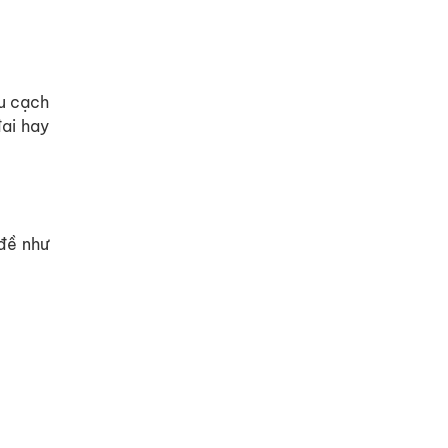
êu cạch
đai hay
 đề như