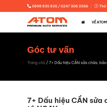
|
0898 835 835 / 0247 306 3366
Thứ 
VỀ ATOM
Góc tư vấn
Trang chủ
/
7+ Dấu hiệu CẦN sửa chữa, bảo
7+ Dấu hiệu CẦN sửa 