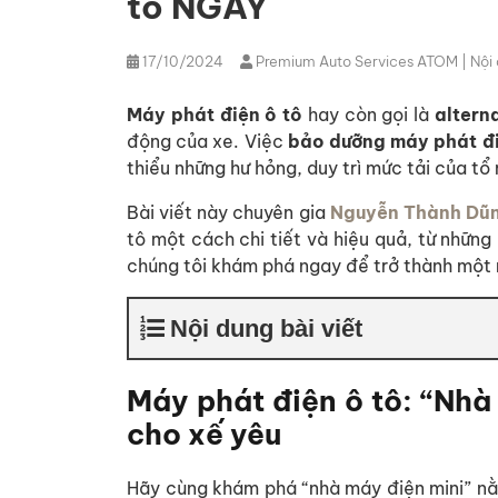
tô NGAY
17/10/2024
Premium Auto Services ATOM
| Nội
Máy phát điện ô tô
hay còn gọi là
altern
động của xe. Việc
bảo dưỡng máy phát đi
thiểu những hư hỏng, duy trì mức tải của tổ
Bài viết này chuyên gia
Nguyễn Thành Dũ
tô một cách chi tiết và hiệu quả, từ nhữ
chúng tôi khám phá ngay để trở thành một n
Nội dung bài viết
Máy phát điện ô tô: “Nhà
cho xế yêu
Hãy cùng khám phá “nhà máy điện mini” nằ