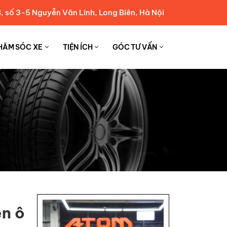
, số 3-5 Nguyễn Văn Linh, Long Biên, Hà Nội
HĂM SÓC XE
TIỆN ÍCH
GÓC TƯ VẤN
ện ô