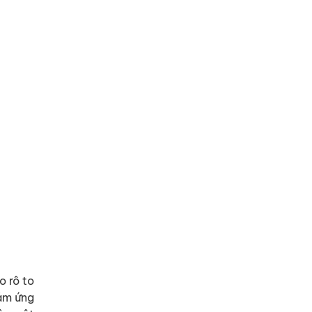
o rô to
cảm ứng