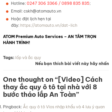
Hotline:
0247 306 3366 / 0898 835 835
;
Email: cskh@atomauto.vn
Hoặc đặt lịch hẹn tại
đây:
https://atomauto.vn/dat-lich
ATOM Premium Auto Services – AN TÂM TRỌN
HÀNH TRÌNH!
Tags:
lốp và ắc quy
Nếu bạn thích bài viết này hãy nhấn
One thought on “
[Video] Cách
thay ắc quy ô tô tại nhà với 8
bước tháo lắp An Toàn
”
Pingback:
Ắc quy ô tô Vios nhập khẩu và 4 lưu ý quan