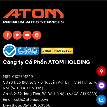
Công ty Cổ Phần ATOM HOLDING
MST: 0107751249
Cơ sở 1: Lô 19B, số 3 – 5 Nguyễn Văn Linh, Việt Hưng, Hà
Nội. (📞: 0898 835 835)
Cơ sở 2: 72 Hồng Tiến, Bồ Đề, Hà Nội. (📞: 081 313 9889)
Email: cskh@atomauto.vn
Điện thoại: 0247.306.3366