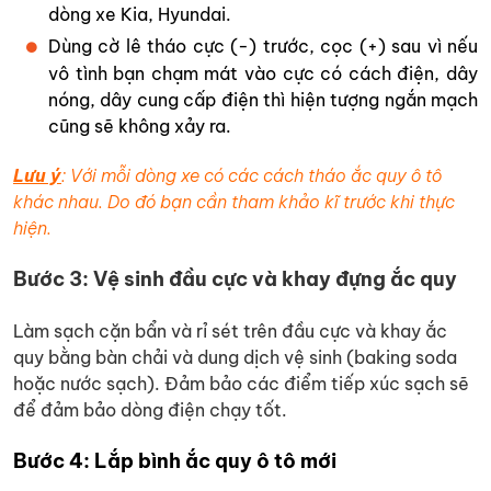
dòng xe Kia, Hyundai.
Dùng cờ lê tháo cực (-) trước, cọc (+) sau vì nếu
vô tình bạn chạm mát vào cực có cách điện, dây
nóng, dây cung cấp điện thì hiện tượng ngắn mạch
cũng sẽ không xảy ra.
Lưu ý
: Với mỗi dòng xe có các cách tháo ắc quy ô tô
khác nhau. Do đó bạn cần tham khảo kĩ trước khi thực
hiện.
Bước 3: Vệ sinh đầu cực và khay đựng ắc quy
Làm sạch cặn bẩn và rỉ sét trên đầu cực và khay ắc
quy bằng bàn chải và dung dịch vệ sinh (baking soda
hoặc nước sạch). Đảm bảo các điểm tiếp xúc sạch sẽ
để đảm bảo dòng điện chạy tốt.
Bước 4: Lắp bình ắc quy ô tô mới