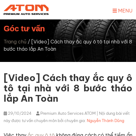
MENU
Góc tư vấn
Trang chủ
/
[Video] Cách thay ắc quy ô tô tại nhà với 8
bước tháo lắp An Toàn
[Video] Cách thay ắc quy ô
tô tại nhà với 8 bước tháo
lắp An Toàn
29/10/2024
Premium Auto Services ATOM
| Nội dung bài viết
này được tư vấn chuyên môn bởi chuyên gia:
Nguyễn Thành Dũng
Việc thay
ắc quy ô tô
không đúng cách có thể tiềm ẩn