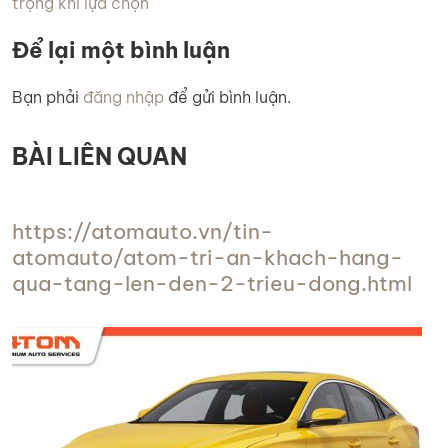
trọng khi lựa chọn
Để lại một bình luận
Bạn phải
đăng nhập
để gửi bình luận.
BÀI LIÊN QUAN
https://atomauto.vn/tin-
atomauto/atom-tri-an-khach-hang-
qua-tang-len-den-2-trieu-dong.html