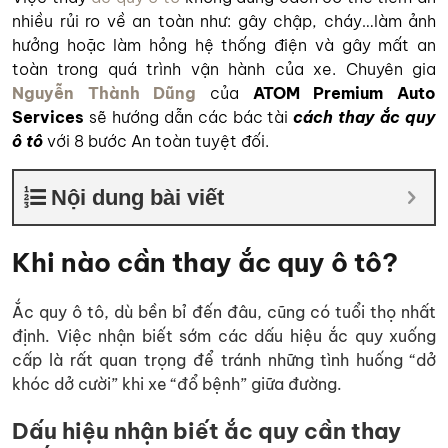
nhiều rủi ro về an toàn như: gây chập, cháy…làm ảnh
hưởng hoặc làm hỏng hệ thống điện và gây mất an
toàn trong quá trình vận hành của xe. Chuyên gia
Nguyễn Thành Dũng
của
ATOM Premium Auto
Services
sẽ hướng dẫn các bác tài
cách thay ắc quy
ô tô
với 8 bước An toàn tuyệt đối.
Nội dung bài viết
Khi nào cần thay ắc quy ô tô?
Ắc quy ô tô, dù bền bỉ đến đâu, cũng có tuổi thọ nhất
định. Việc nhận biết sớm các dấu hiệu ắc quy xuống
cấp là rất quan trọng để tránh những tình huống “dở
khóc dở cười” khi xe “đổ bệnh” giữa đường.
Dấu hiệu nhận biết ắc quy cần thay