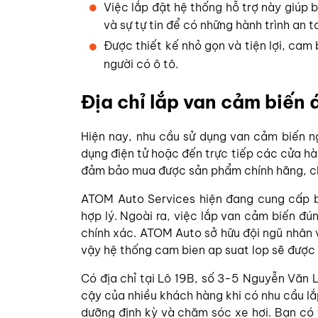
Việc lắp đặt hệ thống hỗ trợ này giúp 
và sự tự tin để có những hành trình an 
Được thiết kế nhỏ gọn và tiện lợi, cam 
người có ô tô.
Địa chỉ lắp van cảm biến á
Hiện nay, nhu cầu sử dụng van cảm biến n
dụng điện tử hoặc đến trực tiếp các cửa hàn
đảm bảo mua được sản phẩm chính hãng, chấ
ATOM Auto Services hiện đang cung cấp b
hợp lý. Ngoài ra, việc lắp van cảm biến đú
chính xác. ATOM Auto sở hữu đội ngũ nhân vi
vậy hệ thống cam bien ap suat lop sẽ được 
Có địa chỉ tại Lô 19B, số 3-5 Nguyễn Văn L
cậy của nhiều khách hàng khi có nhu cầu lắ
dưỡng định kỳ và chăm sóc xe hơi. Bạn có