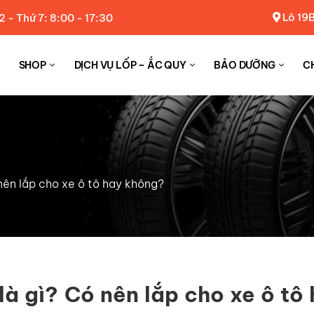
Lô 19B
2 - Thứ 7: 8:00 - 17:30
SHOP
DỊCH VỤ LỐP – ẮC QUY
BẢO DƯỠNG
C
nên lắp cho xe ô tô hay không?
là gì? Có nên lắp cho xe ô tô