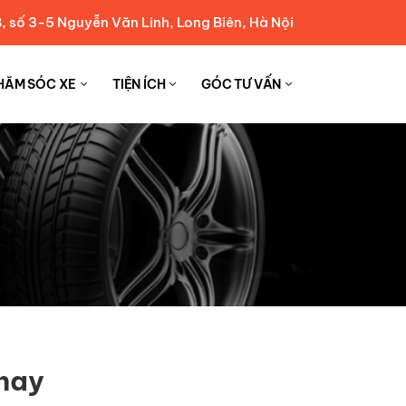
, số 3-5 Nguyễn Văn Linh, Long Biên, Hà Nội
HĂM SÓC XE
TIỆN ÍCH
GÓC TƯ VẤN
 hay