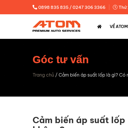
|
0898 835 835 / 0247 306 3366
Thứ 
VỀ ATOM
Góc tư vấn
Trang chủ
/
Cảm biến áp suất lốp là gì? Có 
Cảm biến áp suất lốp 