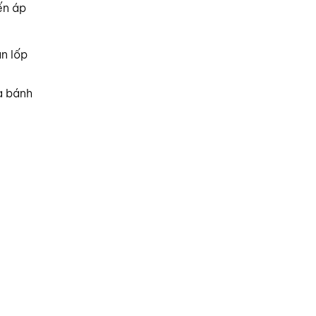
ến áp
n lốp
a bánh