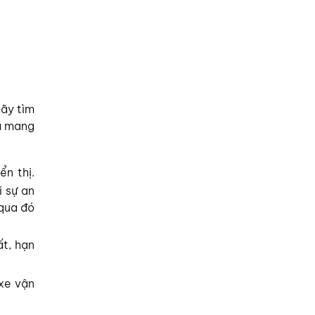
hãy tìm
và mang
ển thị.
i sự an
…qua đó
ất, hạn
 xe vận