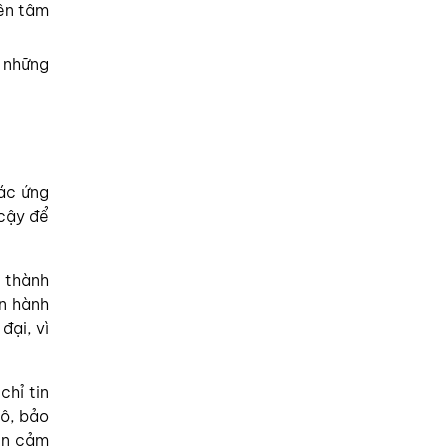
yên tâm
a những
ác ứng
 cậy để
 thành
ận hành
đại, vì
chỉ tin
tô, bảo
an cảm