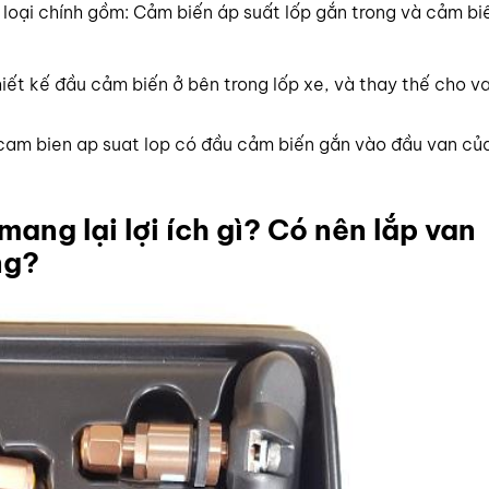
 loại chính gồm: Cảm biến áp suất lốp gắn trong và cảm bi
iết kế đầu cảm biến ở bên trong lốp xe, và thay thế cho va
i cam bien ap suat lop có đầu cảm biến gắn vào đầu van củ
ang lại lợi ích gì? Có nên lắp van
ng?