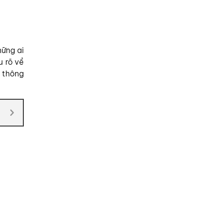
hững ai
u rõ về
n thông