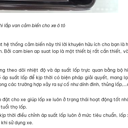
khi lắp van cảm biến cho xe ô tô
 hệ thống cảm biến này thì lời khuyên hữu ích cho bạn là 
 Bởi cam bien ap suat lop là một thiết bị rất cần thiết, 
g theo dõi nhiệt độ và áp suất lốp trực quan bằng bộ hi
áp suất lốp để kịp thời có biện pháp giải quyết, mang lạ
rong các trường hợp xảy ra sự cố như dính đinh, thủng lốp,
 đặt cho xe giúp lốp xe luôn ở trạng thái hoạt động tốt nh
tuổi thọ lốp.
kịp thời điều chỉnh áp suất lốp luôn ở mức tiêu chuẩn, lốp
 khi sử dụng xe.