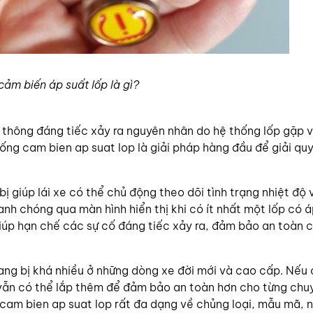
cảm biến áp suất lốp là gì?
o thông đáng tiếc xảy ra nguyên nhân do hệ thống lốp gặp 
hống cam bien ap suat lop là giải pháp hàng đầu để giải qu
ị giúp lái xe có thể chủ động theo dõi tình trạng nhiệt độ 
nh chóng qua màn hình hiển thị khi có ít nhất một lốp có á
iúp hạn chế các sự cố đáng tiếc xảy ra, đảm bảo an toàn 
ang bị khá nhiều ở những dòng xe đời mới và cao cấp. Nếu 
vẫn có thể lắp thêm để đảm bảo an toàn hơn cho từng chuy
 cam bien ap suat lop rất đa dạng về chủng loại, mẫu mã, 