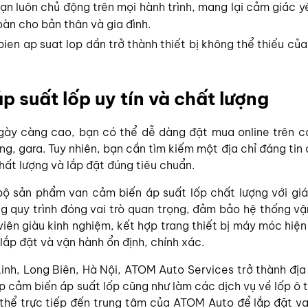
bạn luôn chủ động trên mọi hành trình, mang lại cảm giác 
toàn cho bản thân và gia đình.
bien ap suat lop dần trở thành thiết bị không thể thiếu củ
p suất lốp uy tín và chất lượng
gày càng cao, bạn có thể dễ dàng đặt mua online trên c
g, gara. Tuy nhiên, bạn cần tìm kiếm một địa chỉ đáng tin
t lượng và lắp đặt đúng tiêu chuẩn.
ộ sản phẩm van cảm biến áp suất lốp chất lượng với giá
ng quy trình đóng vai trò quan trọng, đảm bảo hệ thống v
ên giàu kinh nghiệm, kết hợp trang thiết bị máy móc hiện 
lắp đặt và vận hành ổn định, chính xác.
inh, Long Biên, Hà Nội, ATOM Auto Services trở thành địa 
p cảm biến áp suất lốp cũng như làm các dịch vụ về lốp ô 
 thể trực tiếp đến trung tâm của ATOM Auto để lắp đặt v