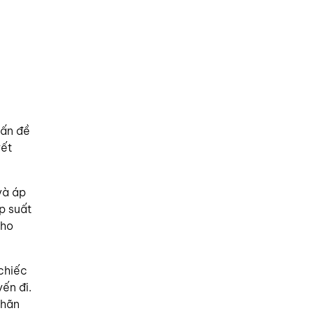
vấn đề
yết
và áp
p suất
cho
chiếc
ến đi.
nhãn