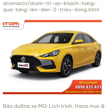
atomauto/atom-tri-an-khach-hang-
qua-tang-len-den-2-trieu-dong.html
Bảo dưỡng xe MG: Lịch trình, Hạng mục &