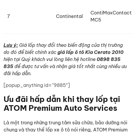
ContiMaxContact
7
Continental
MC5
Lưu ý
:
Giá lốp thay đổi theo biến động của thị trường
do đó để biết chính xác
giá lốp ô tô Kia Cerato 2010
hiện tại Quý khách vui lòng liên hệ hotline
0898 835
835
để được tư vấn và nhận giá tốt nhất cùng nhiều ưu
đãi hấp dẫn.
[popup_anything id=”9885″]
Ưu đãi hấp dẫn khi thay lốp tại
ATOM Premium Auto Services
Là một trong những trung tâm sửa chữa, bảo dưỡng nói
chung và thay thế lốp xe ô tô nói riêng, ATOM Premium