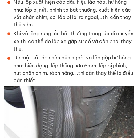
Nếu lốp xuất hiện các dấu hiệu lão hóa, hư hỏng
như: lốp bị nứt, phình to bất thường, xuất hiện các
vết chân chim, sợi lốp bị lòi ra ngoài,..thì cần thay
thế sớm.
Khi vô lăng rung lắc bất thường trong lúc di chuyển
xe thì có thể do lốp xe gặp sự cố và cần phải thay
thế.
Do một số tác nhân bên ngoài và lốp gặp hư hỏng
như: biến dạng, lốp thủng hơn 6mm, lốp bị phình,
nứt chân chim, rách hông….thì cần thay thế là điều
cần thiết.