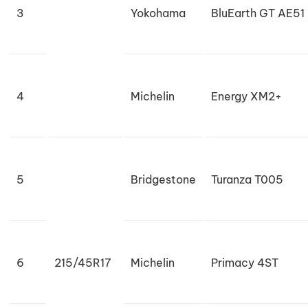
3
Yokohama
BluEarth GT AE51
4
Michelin
Energy XM2+
5
Bridgestone
Turanza T005
6
215/45R17
Michelin
Primacy 4ST