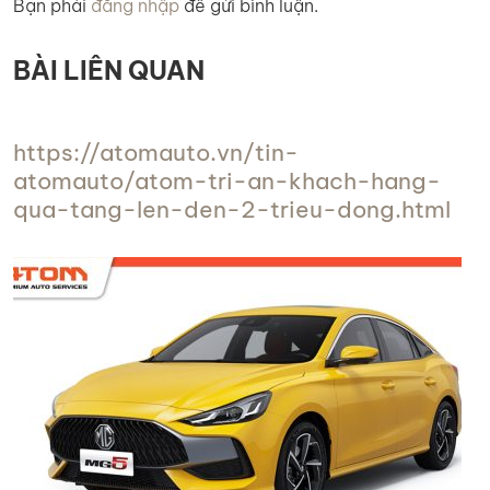
Bạn phải
đăng nhập
để gửi bình luận.
BÀI LIÊN QUAN
https://atomauto.vn/tin-
atomauto/atom-tri-an-khach-hang-
qua-tang-len-den-2-trieu-dong.html