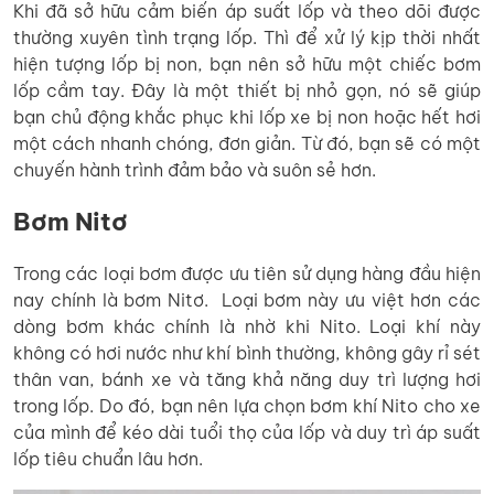
Khi đã sở hữu cảm biến áp suất lốp và theo dõi được
thường xuyên tình trạng lốp. Thì để xử lý kịp thời nhất
hiện tượng lốp bị non, bạn nên sở hữu một chiếc bơm
lốp cầm tay. Đây là một thiết bị nhỏ gọn, nó sẽ giúp
bạn chủ động khắc phục khi lốp xe bị non hoặc hết hơi
một cách nhanh chóng, đơn giản. Từ đó, bạn sẽ có một
chuyến hành trình đảm bảo và suôn sẻ hơn.
Bơm Nitơ
Trong các loại bơm được ưu tiên sử dụng hàng đầu hiện
nay chính là bơm Nitơ. Loại bơm này ưu việt hơn các
dòng bơm khác chính là nhờ khi Nito. Loại khí này
không có hơi nước như khí bình thường, không gây rỉ sét
thân van, bánh xe và tăng khả năng duy trì lượng hơi
trong lốp. Do đó, bạn nên lựa chọn bơm khí Nito cho xe
của mình để kéo dài tuổi thọ của lốp và duy trì áp suất
lốp tiêu chuẩn lâu hơn.