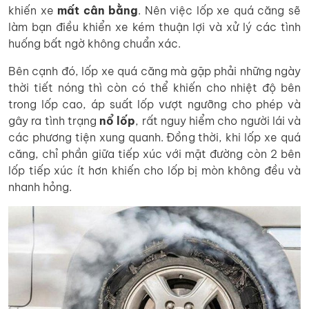
khiến xe
mất cân bằng
. Nên việc lốp xe quá căng sẽ
làm bạn điều khiển xe kém thuận lợi và xử lý các tình
huống bất ngờ không chuẩn xác.
Bên cạnh đó, lốp xe quá căng mà gặp phải những ngày
thời tiết nóng thì còn có thể khiến cho nhiệt độ bên
trong lốp cao, áp suất lốp vượt ngưỡng cho phép và
gây ra tình trạng
nổ lốp
, rất nguy hiểm cho người lái và
các phương tiện xung quanh. Đồng thời, khi lốp xe quá
căng, chỉ phần giữa tiếp xúc với mặt đường còn 2 bên
lốp tiếp xúc ít hơn khiến cho lốp bị mòn không đều và
nhanh hỏng.