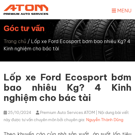
MENU
Góc tư vấn
Trang chủ
/
Lốp xe Ford Ecosport bơm bao nhiêu Kg? 4
Kinh nghiệm cho bác tài
Lốp xe Ford Ecosport bơm
bao nhiêu Kg? 4 Kinh
nghiệm cho bác tài
25/10/2024
Premium Auto Services ATOM
| Nội dung bài viết
này được tư vấn chuyên môn bởi chuyên gia:
Nguyễn Thành Dũng
Theo khuyến cáo của nhà sản xuất, áp suất lốp tiêu