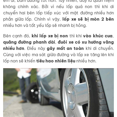
êm ái, bám đường tốt hơn. Tuy nhiên, đây là quan niệm
không chính xác. Bởi vì nếu lốp quá non thì khi di
chuyển hai bên lốp tiếp xúc với mặt đường nhiều hơn
phần giữa lốp. Chính vì vậy,
lốp xe sẽ bị mòn 2 bên
nhiều hơn và tất yếu lốp sẽ nhanh bị hỏng.
Bên cạnh đó,
khi lốp xe bị non
thì khi
vào khúc cua
,
quãng đường phanh dài
,
đuôi xe có xu hướng văng
nhiều hơn
. Điều này
gây mất an toàn
khi di chuyển.
Cùng với việc ma sát giữa đường và lốp xe tăng lên khi
lốp non sẽ khiến
tiêu hao nhiên liệu
nhiều hơn.