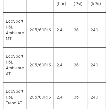
(bar)
(Psi)
(kPa)
EcoSport
1.5L
205/60R16
2.4
35
240
Ambiente
MT
EcoSport
1.5L
205/60R16
2.4
35
240
Ambiente
AT
EcoSport
1.5L
205/60R16
2.4
35
240
Trend AT