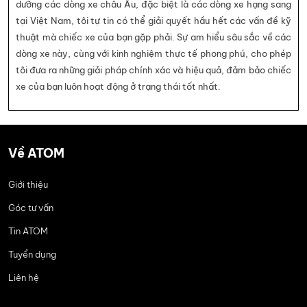
dưỡng các dòng xe châu Âu, đặc biệt là các dòng xe hạng sang
tại Việt Nam, tôi tự tin có thể giải quyết hầu hết các vấn đề kỹ
thuật mà chiếc xe của bạn gặp phải. Sự am hiểu sâu sắc về các
dòng xe này, cùng với kinh nghiệm thực tế phong phú, cho phép
tôi đưa ra những giải pháp chính xác và hiệu quả, đảm bảo chiếc
xe của bạn luôn hoạt động ở trạng thái tốt nhất.
Về ATOM
Giới thiệu
Góc tư vấn
Tin ATOM
Tuyển dụng
Liên hệ