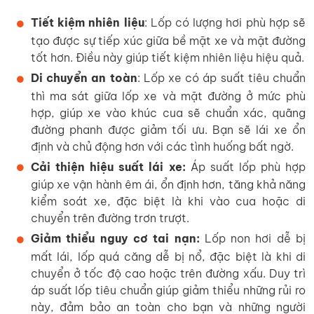
Tiết kiệm nhiên liệu
: Lốp có lượng hơi phù hợp sẽ
tạo được sự tiếp xúc giữa bề mặt xe và mặt đường
tốt hơn. Điều này giúp tiết kiệm nhiên liệu hiệu quả.
Di chuyển an toàn
: Lốp xe có áp suất tiêu chuẩn
thì ma sát giữa lốp xe và mặt đường ở mức phù
hợp, giúp xe vào khúc cua sẽ chuẩn xác, quãng
đường phanh được giảm tối ưu. Bạn sẽ lái xe ổn
định và chủ động hơn với các tình huống bất ngờ.
Cải thiện hiệu suất lái xe:
Áp suất lốp phù hợp
giúp xe vận hành êm ái, ổn định hơn, tăng khả năng
kiểm soát xe, đặc biệt là khi vào cua hoặc di
chuyển trên đường trơn trượt.
Giảm thiểu nguy cơ tai nạn:
Lốp non hơi dễ bị
mất lái, lốp quá căng dễ bị nổ, đặc biệt là khi di
chuyển ở tốc độ cao hoặc trên đường xấu. Duy trì
áp suất lốp tiêu chuẩn giúp giảm thiểu những rủi ro
này, đảm bảo an toàn cho bạn và những người