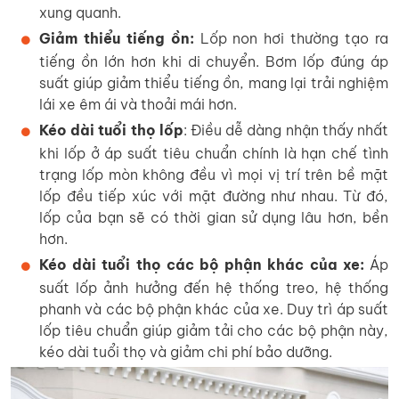
xung quanh.
Giảm thiểu tiếng ồn:
Lốp non hơi thường tạo ra
tiếng ồn lớn hơn khi di chuyển. Bơm lốp đúng áp
suất giúp giảm thiểu tiếng ồn, mang lại trải nghiệm
lái xe êm ái và thoải mái hơn.
Kéo dài tuổi thọ lốp
: Điều dễ dàng nhận thấy nhất
khi lốp ở áp suất tiêu chuẩn chính là hạn chế tình
trạng lốp mòn không đều vì mọi vị trí trên bề mặt
lốp đều tiếp xúc với mặt đường như nhau. Từ đó,
lốp của bạn sẽ có thời gian sử dụng lâu hơn, bền
hơn.
Kéo dài tuổi thọ các bộ phận khác của xe:
Áp
suất lốp ảnh hưởng đến hệ thống treo, hệ thống
phanh và các bộ phận khác của xe. Duy trì áp suất
lốp tiêu chuẩn giúp giảm tải cho các bộ phận này,
kéo dài tuổi thọ và giảm chi phí bảo dưỡng.