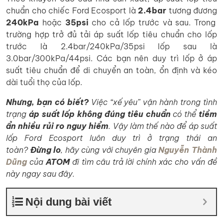
chuẩn cho chiếc Ford Ecosport là
2.4bar
tương đương
240kPa
hoặc
35psi
cho cả lốp trước và sau. Trong
trường hợp trở đủ tải áp suất lốp tiêu chuẩn cho lốp
trước là 2.4bar/240kPa/35psi lốp sau là
3.0bar/300kPa/44psi. Các bạn nên duy trì lốp ở áp
suất tiêu chuẩn để di chuyển an toàn, ổn định và kéo
dài tuổi thọ của lốp.
Nhưng, bạn có biết?
Việc “xế yêu” vận hành trong tình
trạng
áp suất lốp không đúng tiêu chuẩn
có thể
tiềm
ẩn nhiều rủi ro nguy hiểm
. Vậy làm thế nào để áp suất
lốp Ford Ecosport luôn duy trì ở trạng thái an
toàn?
Đừng lo
, hãy cùng với chuyên gia
Nguyễn Thành
Dũng
của
ATOM
đi tìm câu trả lời chính xác cho vấn đề
này ngay sau đây.
Nội dung bài viết