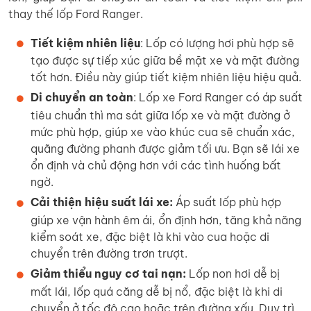
thay thế lốp Ford Ranger.
Tiết kiệm nhiên liệu
: Lốp có lượng hơi phù hợp sẽ
tạo được sự tiếp xúc giữa bề mặt xe và mặt đường
tốt hơn. Điều này giúp tiết kiệm nhiên liệu hiệu quả.
Di chuyển an toàn
: Lốp xe Ford Ranger có áp suất
tiêu chuẩn thì ma sát giữa lốp xe và mặt đường ở
mức phù hợp, giúp xe vào khúc cua sẽ chuẩn xác,
quãng đường phanh được giảm tối ưu. Bạn sẽ lái xe
ổn định và chủ động hơn với các tình huống bất
ngờ.
Cải thiện hiệu suất lái xe:
Áp suất lốp phù hợp
giúp xe vận hành êm ái, ổn định hơn, tăng khả năng
kiểm soát xe, đặc biệt là khi vào cua hoặc di
chuyển trên đường trơn trượt.
Giảm thiểu nguy cơ tai nạn:
Lốp non hơi dễ bị
mất lái, lốp quá căng dễ bị nổ, đặc biệt là khi di
chuyển ở tốc độ cao hoặc trên đường xấu. Duy trì