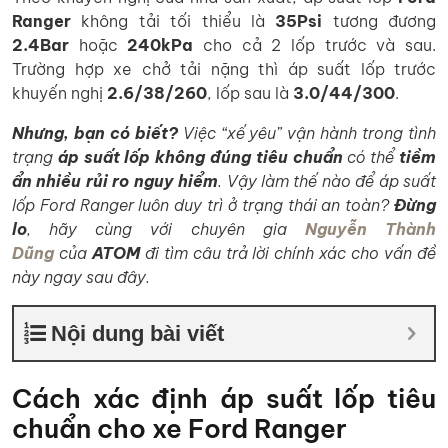
Ranger
không tải tối thiểu là
35Psi
tương đương
2.4Bar
hoặc
240kPa
cho cả 2 lốp trước và sau.
Trường hợp xe chở tải nặng thì áp suất lốp trước
khuyến nghị
2.6/38/260
, lốp sau là
3.0/44/300
.
Nhưng, bạn có biết?
Việc “xế yêu” vận hành trong tình
trạng
áp suất lốp không đúng tiêu chuẩn
có thể
tiềm
ẩn nhiều rủi ro nguy hiểm
. Vậy làm thế nào để áp suất
lốp Ford Ranger luôn duy trì ở trạng thái an toàn?
Đừng
lo
, hãy cùng với chuyên gia
Nguyễn Thành
Dũng
của
ATOM
đi tìm câu trả lời chính xác cho vấn đề
này ngay sau đây.
Nội dung bài viết
Cách xác định áp suất lốp tiêu
chuẩn cho xe Ford Ranger