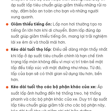
áp suất lốp tiêu chuẩn giúp giảm thiểu những rủi ro
này, đảm bảo an toàn cho bạn và những người
xung quanh.
Giảm thiểu tiếng ồn:
Lốp non hơi thường tạo ra
tiếng ồn lớn hơn khi di chuyển. Bơm lốp đúng áp
suất giúp giảm thiểu tiếng ồn, mang lại trải nghiệm
lái xe êm ái và thoải mái hơn.
Kéo dài tuổi thọ lốp
: Điều dễ dàng nhận thấy nhất
khi lốp ở áp suất tiêu chuẩn chính là hạn chế tình
trạng lốp mòn không đều vì mọi vị trí trên bề mặt
lốp đều tiếp xúc với mặt đường như nhau. Từ đó,
lốp của bạn sẽ có thời gian sử dụng lâu hơn, bền
hơn.
Kéo dài tuổi thọ các bộ phận khác của xe:
Áp
suất lốp ảnh hưởng đến hệ thống treo, hệ thống
phanh và các bộ phận khác của xe. Duy trì áp suất
lốp tiêu chuẩn giúp giảm tải cho các bộ phận này,
kéo dài tuổi thọ và giảm chi phí bảo dưỡng.