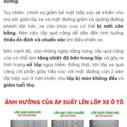
đường.
Tuy nhiên, chính sự giảm bề mặt tiếp xúc sẽ khiến cho
ma sát giữa lốp xe và mặt đường giảm và quãng đường
phanh dài hơn, xe vào khúc cua có thể
bị mất cân
bằng
. Nên việc lốp quá căng dễ dẫn đến tình huống
thiếu ổn định
và
chuẩn xác
khi điều khiển xe.
Bên cạnh đó, vào những ngày nắng nóng, lốp quá căng
còn có thể làm
tăng nhiệt độ bên trong lốp
và gây ra
tình trạng
nổ lốp
nguy hiểm. Đồng thời, khi lốp xe quá
căng chỉ phần giữa tiếp xúc với mặt đường còn 2 bên
lốp tiếp xúc ít hơn khiến cho
lốp bị mòn không đều
và
giảm tuổi thọ.