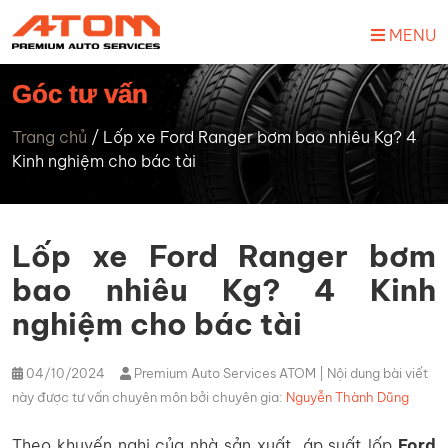
MENU
Góc tư vấn
Trang chủ
/
Lốp xe Ford Ranger bơm bao nhiêu Kg? 4
Kinh nghiệm cho bác tài
Lốp xe Ford Ranger bơm
bao nhiêu Kg? 4 Kinh
nghiệm cho bác tài
04/10/2024
Premium Auto Services ATOM
| Nội dung bài viết
này được tư vấn chuyên môn bởi chuyên gia:
Nguyễn Thành Dũng
Theo khuyến nghị của nhà sản xuất, áp suất lốp
Ford