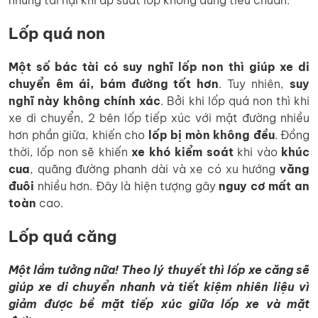
những tai hại khi áp suất lốp không đúng tiêu chuẩn:
Lốp quá non
Một số bác tài có suy nghĩ lốp non thì giúp xe di
chuyển êm ái, bám đường tốt hơn
. Tuy nhiên,
suy
nghĩ này không chính xác
. Bởi khi lốp quá non thì khi
xe di chuyển, 2 bên lốp tiếp xúc với mặt đường nhiều
hơn phần giữa, khiến cho
lốp bị mòn không đều
. Đồng
thời, lốp non sẽ khiến
xe khó kiểm soát
khi vào
khúc
cua
, quãng đường phanh dài và xe có xu hướng
văng
đuôi
nhiều hơn. Đây là hiện tượng gây
nguy cơ mất an
toàn
cao.
Lốp quá căng
Một lầm tưởng nữa! Theo lý thuyết thì lốp xe căng sẽ
giúp xe di chuyển nhanh và tiết kiệm nhiên liệu vì
giảm được bề mặt tiếp xúc giữa lốp xe và mặt