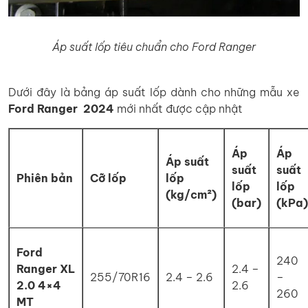
Áp suất lốp tiêu chuẩn cho Ford Ranger
Dưới đây là bảng áp suất lốp dành cho những mẫu xe
Ford Ranger
2024
mới nhất được cập nhật
Áp
Áp
Áp suất
suất
suất
Phiên bản
Cỡ lốp
lốp
lốp
lốp
(kg/cm²)
(bar)
(kPa)
Ford
240
Ranger XL
2.4 –
255/70R16
2.4 – 2.6
–
2.0 4×4
2.6
260
MT