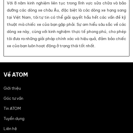
Với 8 năm kinh nghiệm liên tục trong lĩnh vực sửa chữa và bảo
dưỡng các dòng xe châu Âu, đặc biệt là các dòng xe hạng sang
tại Việt Nam, tôi tự tin có thể giải quyết hầu hết các vấn đề kỹ
thuật mà chiếc xe của bạn gặp phải. Sự am hiểu sâu sắc về các
dòng xe này, cùng với kinh nghiệm thực tế phong phú, cho phép
tôi đưa ra những giải pháp chính xác và hiệu quả, đảm bảo chiếc
xe của bạn luôn hoạt động ở trạng thái tốt nhất.
Về ATOM
Giới thiệu
Góc tư vấn
Tin ATOM
Tuyển dụng
Liên hệ