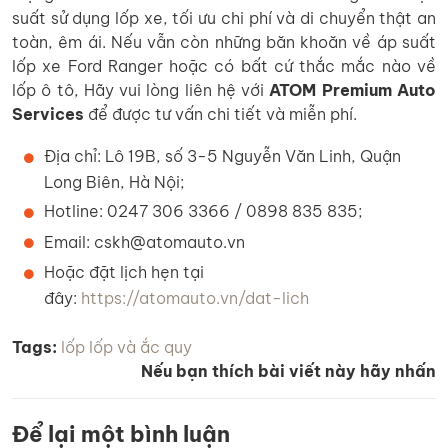
suất sử dụng lốp xe, tối ưu chi phí và di chuyển thật an
toàn, êm ái. Nếu vẫn còn những băn khoăn về áp suất
lốp xe Ford Ranger hoặc có bất cứ thắc mắc nào về
lốp ô tô, Hãy vui lòng liên hệ với
ATOM Premium Auto
Services
để được tư vấn chi tiết và miễn phí.
Địa chỉ: Lô 19B, số 3-5 Nguyễn Văn Linh, Quận
Long Biên, Hà Nội;
Hotline: 0247 306 3366 / 0898 835 835;
Email: cskh@atomauto.vn
Hoặc đặt lịch hẹn tại
đây:
https://atomauto.vn/dat-lich
Tags:
lốp
lốp và ắc quy
Nếu bạn thích bài viết này hãy nhấn
Để lại một bình luận