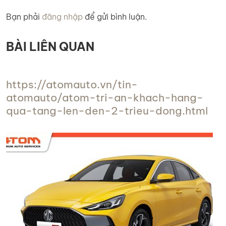
Bạn phải
đăng nhập
để gửi bình luận.
BÀI LIÊN QUAN
https://atomauto.vn/tin-
atomauto/atom-tri-an-khach-hang-
qua-tang-len-den-2-trieu-dong.html