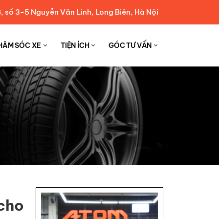
, số 3-5 Nguyễn Văn Linh, Long Biên, Hà Nội
HĂM SÓC XE
TIỆN ÍCH
GÓC TƯ VẤN
 cho