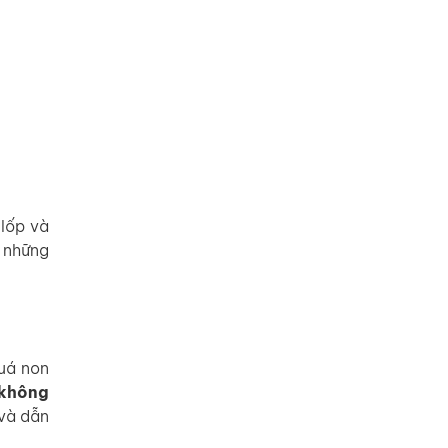
 lốp và
 những
quá non
không
và dẫn