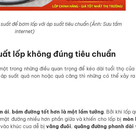
suất để bơm lốp với áp suất tiêu chuẩn (Ảnh: Sưu tầm
internet)
uất lốp không đúng tiêu chuẩn
 một trong những điều quan trọng để kéo dài tuổi thọ của
 áp suất quá non hoặc quá căng thì những có thể xảy ra
m ái
,
bám đường tốt hơn là một lầm tưởng
. Bởi khi lốp 
i mặt đường nhiều hơn phần giữa và khiến cho lốp bị
mòn 
i vào khúc cua dễ bị
văng đuôi
,
quãng đường
phanh dài