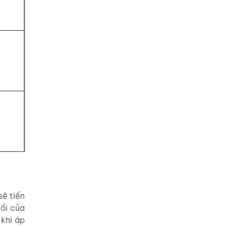
sẽ tiến
ối của
 khi áp