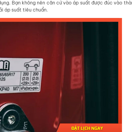
 dụng. Bạn không nên căn cứ vào áp suất được đúc vào th
ải áp suất tiêu chuẩn.