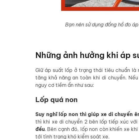
Bạn nên sử dụng đồng hồ đo áp 
Những ảnh hưởng khi áp s
Giữ áp suất lốp ở trạng thái tiêu chuẩn là
tăng khả năng an toàn khi di chuyển. Nếu
nguy cơ tiềm ẩn như sau:
Lốp quá non
Suy nghĩ lốp non thì giúp xe di chuyển ê
thì khi xe di chuyển 2 bên lốp tiếp xúc vớ
đều
. Bên cạnh đó, lốp non còn khiến xe kh
tới tình trạng khó kiểm soát xe.