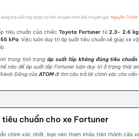
i dung bài viết này được tư vấn chuyên môn bởi chuyên gia:
Nguyễn Thành
ốp tiêu chuẩn của chiếc
Toyota Fortuner
từ
2.3- 2.6 k
255 kPa
. Việc luôn duy trì áp suất tiêu chuẩn sẽ giúp xe v
ốp.
nh trong tình trạng
áp suất lốp không đúng tiêu chuẩn
thế nào để áp suất lốp Fortuner luôn duy trì ở trạng thái a
Thành Dũng
của
ATOM
đi tìm câu trả lời chính xác cho vấn
 tiêu chuẩn cho xe Fortuner
uẩn chính xác nhất, bạn nên tham khảo trên thành cửa x