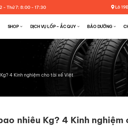
Lô 19B
2 - Thứ 7: 8:00 - 17:30
SHOP
DỊCH VỤ LỐP – ẮC QUY
BẢO DƯỠNG
C
Kg? 4 Kinh nghiệm cho tài xế Việt
bao nhiêu Kg? 4 Kinh nghiệm