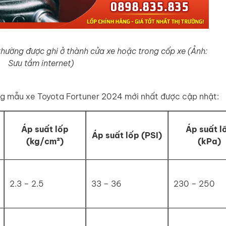
thường được ghi ở thành cửa xe hoặc trong cốp xe (Ảnh:
Sưu tầm internet)
ng mẫu xe Toyota Fortuner 2024 mới nhất được cập nhật:
Áp suất lốp
Áp suất l
Áp suất lốp (PSI)
(kg/cm²)
(kPa)
2.3 – 2.5
33 – 36
230 – 250