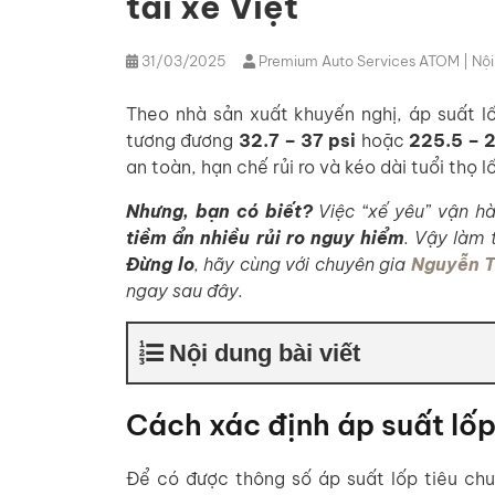
tài xế Việt
31/03/2025
Premium Auto Services ATOM
| Nộ
Theo nhà sản xuất khuyến nghị, áp suất l
tương đương
32.7 – 37 psi
hoặc
225.5 – 
an toàn, hạn chế rủi ro và kéo dài tuổi thọ l
Nhưng, bạn có biết?
Việc “xế yêu” vận hà
tiềm ẩn nhiều rủi ro nguy hiểm
. Vậy làm 
Đừng lo
, hãy cùng với chuyên gia
Nguyễn 
ngay sau đây.
Nội dung bài viết
Cách xác định áp suất lốp
Để có được thông số áp suất lốp tiêu ch