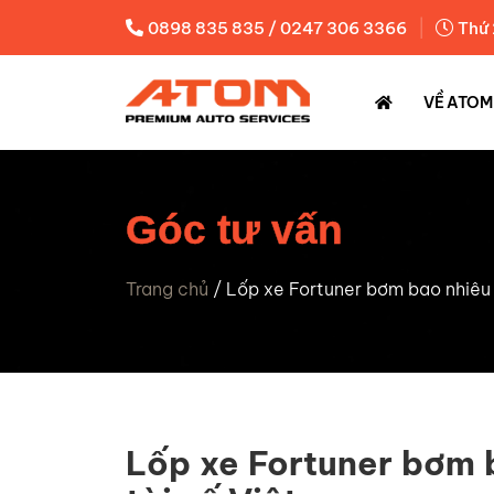
|
0898 835 835 / 0247 306 3366
Thứ 
VỀ ATOM
Góc tư vấn
Trang chủ
/
Lốp xe Fortuner bơm bao nhiêu 
Lốp xe Fortuner bơm 