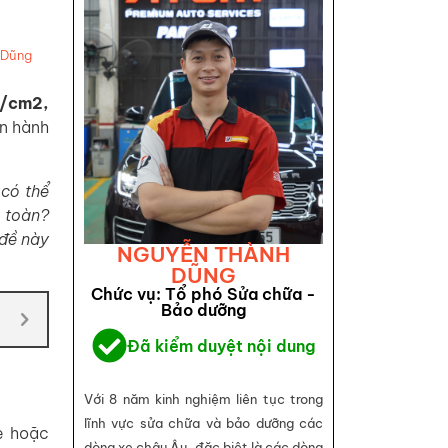
 Dũng
g/cm2,
ận hành
có thể
n toàn?
 đề này
NGUYỄN THÀNH
DŨNG
Chức vụ: Tổ phó Sửa chữa -
Bảo dưỡng
Đã kiểm duyệt nội dung
Với 8 năm kinh nghiệm liên tục trong
lĩnh vực sửa chữa và bảo dưỡng các
e hoặc
dòng xe châu Âu, đặc biệt là các dòng