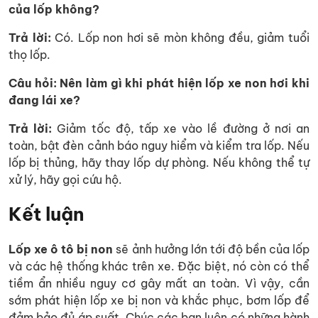
của lốp không?
Trả lời:
Có. Lốp non hơi sẽ mòn không đều, giảm tuổi
thọ lốp.
Câu hỏi: Nên làm gì khi phát hiện lốp xe non hơi khi
đang lái xe?
Trả lời:
Giảm tốc độ, tấp xe vào lề đường ở nơi an
toàn, bật đèn cảnh báo nguy hiểm và kiểm tra lốp. Nếu
lốp bị thủng, hãy thay lốp dự phòng. Nếu không thể tự
xử lý, hãy gọi cứu hộ.
Kết luận
Lốp xe ô tô bị non
sẽ ảnh hưởng lớn tới độ bền của lốp
và các hệ thống khác trên xe. Đặc biệt, nó còn có thể
tiềm ẩn nhiều nguy cơ gây mất an toàn. Vì vậy, cần
sớm phát hiện lốp xe bị non và khắc phục, bơm lốp để
đảm bảo đủ áp suất. Chúc các bạn luôn có những hành