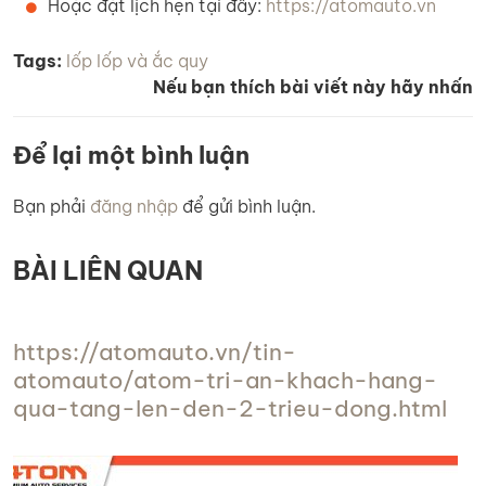
Hoặc đặt lịch hẹn tại đây:
https://atomauto.vn
Tags:
lốp
lốp và ắc quy
Nếu bạn thích bài viết này hãy nhấn
Để lại một bình luận
Bạn phải
đăng nhập
để gửi bình luận.
BÀI LIÊN QUAN
https://atomauto.vn/tin-
atomauto/atom-tri-an-khach-hang-
qua-tang-len-den-2-trieu-dong.html