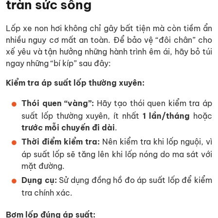
tràn sức sống
Lốp xe non hơi không chỉ gây bất tiện mà còn tiềm ẩn
nhiều nguy cơ mất an toàn. Để bảo vệ “đôi chân” cho
xế yêu và tận hưởng những hành trình êm ái, hãy bỏ túi
ngay những “bí kíp” sau đây:
Kiểm tra áp suất lốp thường xuyên:
Thói quen “vàng”:
Hãy tạo thói quen kiểm tra áp
suất lốp thường xuyên, ít nhất
1 lần/tháng
hoặc
trước mỗi chuyến đi dài
.
Thời điểm kiểm tra:
Nên kiểm tra khi lốp nguội, vì
áp suất lốp sẽ tăng lên khi lốp nóng do ma sát với
mặt đường.
Dụng cụ:
Sử dụng đồng hồ đo áp suất lốp để kiểm
tra chính xác.
Bơm lốp đúng áp suất: