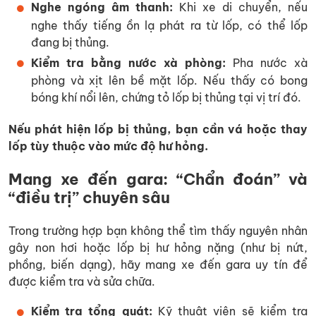
Nghe ngóng âm thanh:
Khi xe di chuyển, nếu
nghe thấy tiếng ồn lạ phát ra từ lốp, có thể lốp
đang bị thủng.
Kiểm tra bằng nước xà phòng:
Pha nước xà
phòng và xịt lên bề mặt lốp. Nếu thấy có bong
bóng khí nổi lên, chứng tỏ lốp bị thủng tại vị trí đó.
Nếu phát hiện lốp bị thủng, bạn cần vá hoặc thay
lốp tùy thuộc vào mức độ hư hỏng.
Mang xe đến gara: “Chẩn đoán” và
“điều trị” chuyên sâu
Trong trường hợp bạn không thể tìm thấy nguyên nhân
gây non hơi hoặc lốp bị hư hỏng nặng (như bị nứt,
phồng, biến dạng), hãy mang xe đến gara uy tín để
được kiểm tra và sửa chữa.
Kiểm tra tổng quát:
Kỹ thuật viên sẽ kiểm tra