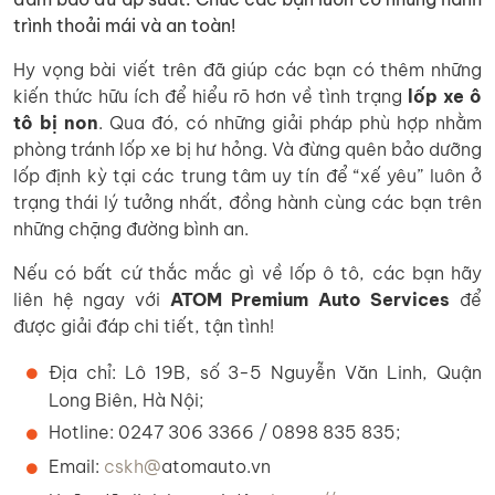
trình thoải mái và an toàn!
Hy vọng bài viết trên đã giúp các bạn có thêm những
kiến thức hữu ích để hiểu rõ hơn về tình trạng
lốp xe ô
tô bị non
. Qua đó, có những giải pháp phù hợp nhằm
phòng tránh lốp xe bị hư hỏng. Và đừng quên bảo dưỡng
lốp định kỳ tại các trung tâm uy tín để “xế yêu” luôn ở
trạng thái lý tưởng nhất, đồng hành cùng các bạn trên
những chặng đường bình an.
Nếu có bất cứ thắc mắc gì về lốp ô tô, các bạn hãy
liên hệ ngay với
ATOM Premium Auto Services
để
được giải đáp chi tiết, tận tình!
Địa chỉ: Lô 19B, số 3-5 Nguyễn Văn Linh, Quận
Long Biên, Hà Nội;
Hotline: 0247 306 3366 / 0898 835 835;
Email:
cskh@
atomauto.vn