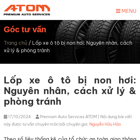
MENU
Góc tư vấn
Trang chủ
/
Lốp xe ô tô bị non hơi: Nguyên nhân, cách
xử lý & phòng tránh
Lốp xe ô tô bị non hơi:
Nguyên nhân, cách xử lý &
phòng tránh
17/10/2024
Premium Auto Services ATOM
| Nội dung bài viết
này được tư vấn chuyên môn bởi chuyên gia:
Nguyễn Hữu Hảo
Theo số liệu thống kê của tổ chức an toàn giao thông