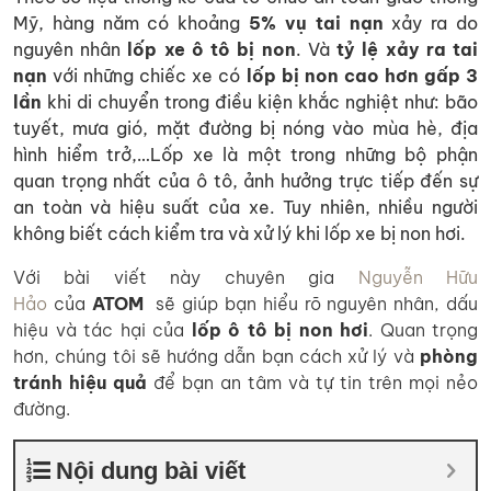
Mỹ, hàng năm có khoảng
5% vụ tai nạn
xảy ra do
nguyên nhân
lốp xe ô tô bị non
. Và
tỷ lệ xảy ra tai
nạn
với những chiếc xe có
lốp bị non
cao hơn gấp 3
lần
khi di chuyển trong điều kiện khắc nghiệt như: bão
tuyết, mưa gió, mặt đường bị nóng vào mùa hè, địa
hình hiểm trở,…
Lốp xe là một trong những bộ phận
quan trọng nhất của ô tô, ảnh hưởng trực tiếp đến sự
an toàn và hiệu suất của xe. Tuy nhiên, nhiều người
không biết cách kiểm tra và xử lý khi lốp xe bị non hơi.
Với bài viết này chuyên gia
Nguyễn Hữu
Hảo
của
ATOM
sẽ giúp bạn hiểu rõ nguyên nhân, dấu
hiệu và tác hại của
lốp ô tô bị non hơi
. Quan trọng
hơn, chúng tôi sẽ hướng dẫn bạn cách xử lý và
phòng
tránh hiệu quả
để bạn an tâm và tự tin trên mọi nẻo
đường.
Nội dung bài viết