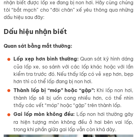
nhận biết được lốp xe đang bị non hơi. Hãy cùng chúng
tôi “bắt mạch” cho “đôi chân” xế yêu thông qua những
dấu hiệu sau đây:
Dấu hiệu nhận biết
Quan sát bằng mắt thường:
Lốp xẹp hơn bình thường:
Quan sát kỹ hình dáng
của lốp xe, so sánh với các lốp khác hoặc với lần
kiểm tra trước đó. Nếu thấy lốp có vẻ xẹp hơn, bẹp
hơn thì có thể lốp đang bị non hơi.
Thành lốp bị “móp” hoặc “gập”:
Khi lốp non hơi,
thành lốp sẽ bị uốn cong nhiều hơn, có thể nhìn
thấy các vết “móp” hoặc “gập” trên thành lốp.
Gai lốp mòn không đều:
Lốp non hơi thường gây
ra hiện tượng mòn không đều ở hai bên vai lốp,
trong khi phần giữa gai lốp vẫn còn khá dày.