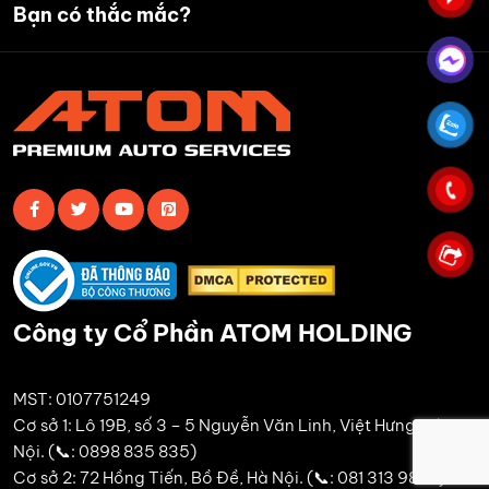
Bạn có thắc mắc?
Công ty Cổ Phần ATOM HOLDING
MST: 0107751249
Cơ sở 1: Lô 19B, số 3 – 5 Nguyễn Văn Linh, Việt Hưng, Hà
Nội. (📞: 0898 835 835)
Cơ sở 2: 72 Hồng Tiến, Bồ Đề, Hà Nội. (📞: 081 313 9889)