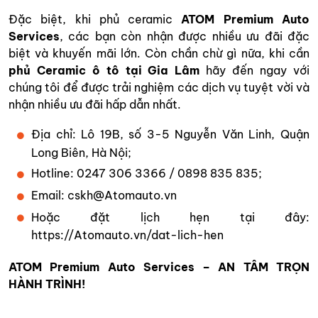
Đặc biệt, khi phủ ceramic
ATOM Premium Auto
Services
, các bạn còn nhận được nhiều ưu đãi đặc
biệt và khuyến mãi lớn.
Còn chần chừ gì nữa, khi cần
phủ Ceramic ô tô tại Gia Lâm
hãy đến ngay với
chúng tôi để được trải nghiệm các dịch vụ tuyệt vời và
nhận nhiều ưu đãi hấp dẫn nhất.
Địa chỉ: Lô 19B, số 3-5 Nguyễn Văn Linh, Quận
Long Biên, Hà Nội;
Hotline: 0247 306 3366 / 0898 835 835;
Email:
cskh@Atomauto.vn
Hoặc đặt lịch hẹn tại đây:
https://Atomauto.vn/dat-lich-hen
ATOM Premium Auto Services – AN TÂM TRỌN
HÀNH TRÌNH!