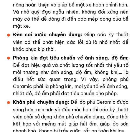
năng hoàn thiện và giúp bề mặt xe hoàn chỉnh hơn.
Và nhờ quỹ đạo ngẫu nhiên, không đối xứng nên
máy có thể dễ dàng đi đến các mép cong của bề
mặt xe.
Đèn soi xước chuyên dụng:
Giúp các kỹ thuật
viên có thể phát hiện các lỗi dù là nhỏ nhất để
khắc phục kịp thời.
Phòng kín đạt tiêu chuẩn về ánh sáng, độ ẩm:
Để đạt hiệu quả và chất lượng tốt nhất thì yếu tố
môi trường như ánh sáng, độ ẩm, không khí,… là
điều hết sức quan trọng. Vì vậy, phòng phủ
Ceramic phải là phòng kín, mọi yếu tố về ánh sáng,
nhiệt độ, độ ẩm phải đạt tiêu chuẩn cho phép.
Khăn phủ chuyên dụng:
Để lớp phủ Ceramic được
sáng hơn, mịn hơn và đều màu hơn thì các kỹ thuật
viên phải sử dụng khăn phủ chuyên dụng, đồng thời
kết hợp với miếng mút giúp hút ẩm, giúp lớp sơn
nhanh khô, không bị trầy xước, rất an toàn khi lau.