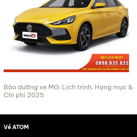
Bảo dưỡng xe MG: Lịch trình, Hạng mục &
Chi phí 2025
Về ATOM