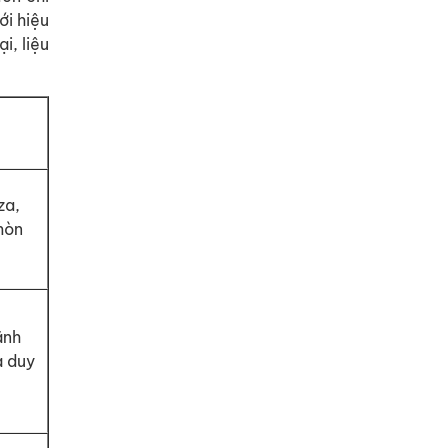
ới hiệu
i, liệu
za,
mòn
ãnh
à duy