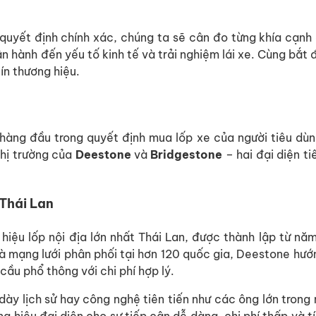
quyết định chính xác, chúng ta sẽ cân đo từng khía cạnh 
ận hành đến yếu tố kinh tế và trải nghiệm lái xe. Cùng bắt 
tín thương hiệu.
 hàng đầu trong quyết định mua lốp xe của người tiêu dù
thị trường của
Deestone
và
Bridgestone
– hai đại diện ti
 Thái Lan
iệu lốp nội địa lớn nhất Thái Lan, được thành lập từ nă
và mạng lưới phân phối tại hơn 120 quốc gia, Deestone hư
cầu phổ thông với chi phí hợp lý.
ày lịch sử hay công nghệ tiên tiến như các ông lớn trong