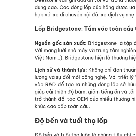
Deestone vẫn ghi dấu ấn với vai trò là thươ
dụng cao. Các dòng lốp của hãng được ưa 
hợp với xe di chuyển nội đô, xe dịch vụ nh
Lốp Bridgestone: Tầm vóc toàn cầu 
Nguồn gốc sản xuất:
Bridgestone là tập 
Với mạng lưới nhà máy và trung tâm nghiên
Việt Nam…), Bridgestone hiện là thương hiệu
Lịch sử và thành tựu:
Không chỉ đơn thuần 
lượng và sự đổi mới công nghệ. Với triết lý
vào R&D để tạo ra những dòng lốp sở hữu
giúp cải thiện độ bám, giảm tiếng ồn và tối
trở thành đối tác OEM của nhiều thương hi
khúc cao cấp toàn cầu.
Độ bền và tuổi thọ lốp
Độ bền và tuổi thọ luôn là những tiêu chí c