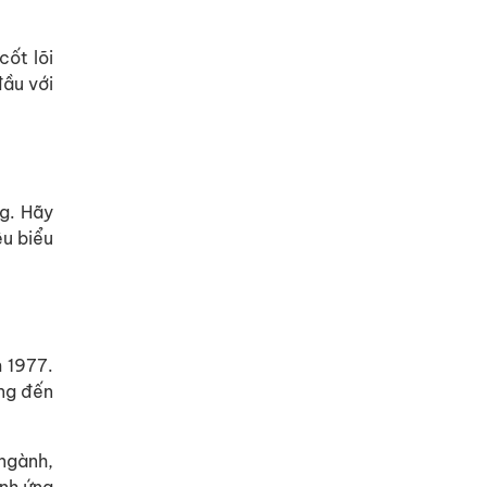
cốt lõi
đầu với
ng. Hãy
êu biểu
m 1977.
ớng đến
 ngành,