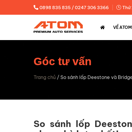
|
0898 835 835 / 0247 306 3366
Thứ 
VỀ ATOM
Góc tư vấn
Trang chủ
/
So sánh lốp Deestone và Bridge
So sánh lốp Deeston