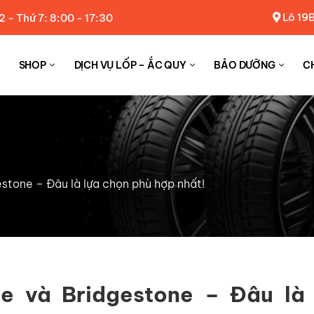
Lô 19B
2 - Thứ 7: 8:00 - 17:30
SHOP
DỊCH VỤ LỐP – ẮC QUY
BẢO DƯỠNG
C
stone – Đâu là lựa chọn phù hợp nhất!
e và Bridgestone – Đâu là 