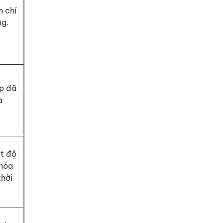
 chí
ng.
ốp đã
à
ệt độ
 hóa
thời