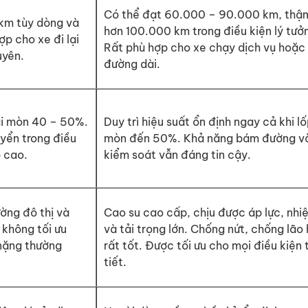
Có thể đạt 60.000 – 90.000 km, thậm
km tùy dòng và
hơn 100.000 km trong điều kiện lý tưở
ợp cho xe đi lại
Rất phù hợp cho xe chạy dịch vụ hoặc
uyên.
đường dài.
gai mòn 40 – 50%.
Duy trì hiệu suất ổn định ngay cả khi l
uyển trong điều
mòn đến 50%. Khả năng bám đường v
ộ cao.
kiểm soát vẫn đáng tin cậy.
ường đô thị và
Cao su cao cấp, chịu được áp lực, nhi
 không tối ưu
và tải trọng lớn. Chống nứt, chống lão
 nặng thường
rất tốt. Được tối ưu cho mọi điều kiện 
tiết.