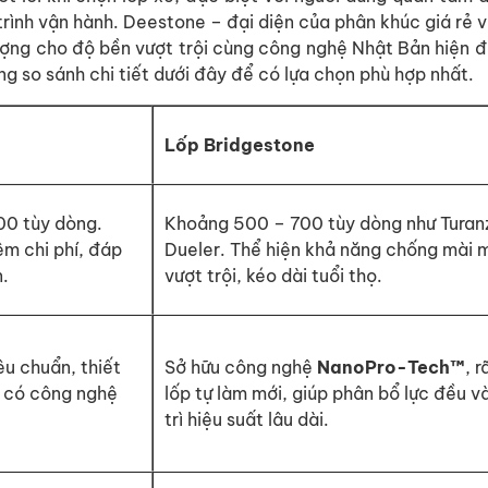
 trình vận hành. Deestone – đại diện của phân khúc giá rẻ v
ợng cho độ bền vượt trội cùng công nghệ Nhật Bản hiện đạ
ng so sánh chi tiết dưới đây để có lựa chọn phù hợp nhất.
Lốp Bridgestone
0 tùy dòng.
Khoảng 500 – 700 tùy dòng như Turan
ệm chi phí, đáp
Dueler. Thể hiện khả năng chống mài 
.
vượt trội, kéo dài tuổi thọ.
êu chuẩn, thiết
Sở hữu công nghệ
NanoPro-Tech™
, r
t có công nghệ
lốp tự làm mới, giúp phân bổ lực đều v
trì hiệu suất lâu dài.