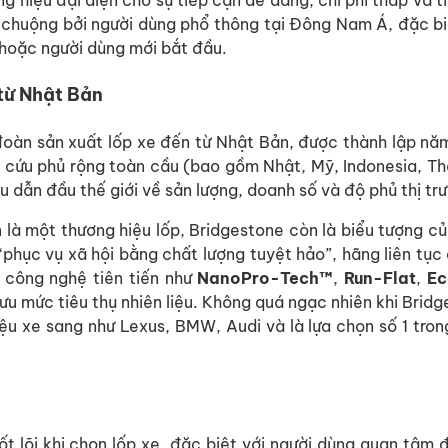
ng hiệu đại diện cho sự tiếp cận dễ dàng, chi phí thấp và t
chuộng bởi người dùng phổ thông tại Đông Nam Á, đặc bi
ẹ hoặc người dùng mới bắt đầu.
từ Nhật Bản
đoàn sản xuất lốp xe đến từ Nhật Bản, được thành lập nă
 cứu phủ rộng toàn cầu (bao gồm Nhật, Mỹ, Indonesia, Th
 dẫn đầu thế giới về sản lượng, doanh số và độ phủ thị tr
là một thương hiệu lốp, Bridgestone còn là biểu tượng c
 “phục vụ xã hội bằng chất lượng tuyệt hảo”, hãng liên tục
 công nghệ tiên tiến như
NanoPro-Tech™
,
Run-Flat
,
Ec
 ưu mức tiêu thụ nhiên liệu. Không quá ngạc nhiên khi Brid
ệu xe sang như Lexus, BMW, Audi và là lựa chọn số 1 tro
ốt lõi khi chọn lốp xe, đặc biệt với người dùng quan tâm 