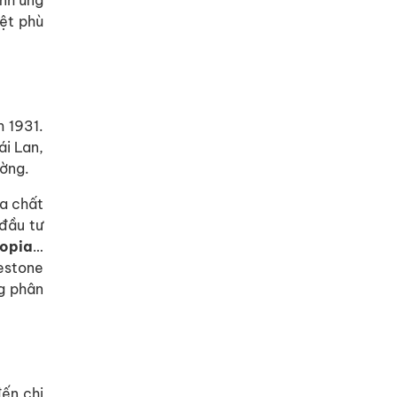
ính ứng
ệt phù
m 1931.
ái Lan,
ường.
ủa chất
 đầu tư
opia
…
gestone
ng phân
đến chi