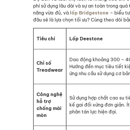
phí sử dụng lâu dài và sự an toàn trong quá
năng vừa đủ, và
lốp Bridgestone
– biểu tư
đâu sẽ là lựa chọn tối ưu? Cùng theo dõi bả
Tiêu chí
Lốp Deestone
Dao động khoảng 300 – 40
Chỉ số
Hướng đến mục tiêu tiết ki
Treadwear
ứng nhu cầu sử dụng cơ bản
Công nghệ
Sử dụng hợp chất cao su ti
hỗ trợ
kế gai đối xứng đơn giản. Í
chống mài
phân tán lực hiện đại.
mòn