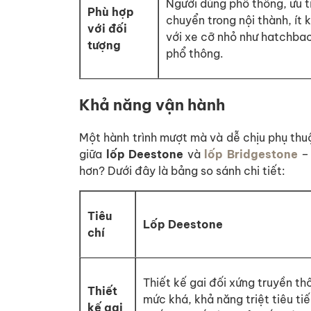
Người dùng phổ thông, ưu ti
Phù hợp
chuyển trong nội thành, ít k
với đối
với xe cỡ nhỏ như hatchba
tượng
phổ thông.
Khả năng vận hành
Một hành trình mượt mà và dễ chịu phụ th
giữa
lốp
Deestone
và
lốp Bridgestone
– 
hơn? Dưới đây là bảng so sánh chi tiết:
Tiêu
Lốp Deestone
chí
Thiết kế gai đối xứng truyền t
Thiết
mức khá, khả năng triệt tiêu ti
kế gai