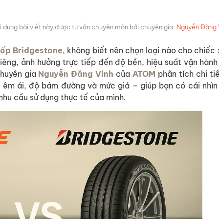
i dung bài viết này được tư vấn chuyên môn bởi chuyên gia:
Nguyễn Đăng 
lốp Bridgestone
, không biết nên chọn loại nào cho chiếc
êng, ảnh hưởng trực tiếp đến độ bền, hiệu suất vận hành
chuyên gia
Nguyễn Đăng Vinh
của
ATOM
phân tích chi ti
ộ êm ái, độ bám đường và mức giá – giúp bạn có cái nhìn
 nhu cầu sử dụng thực tế của mình.