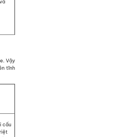
 và
xe. Vậy
ên tĩnh
i cấu
riệt