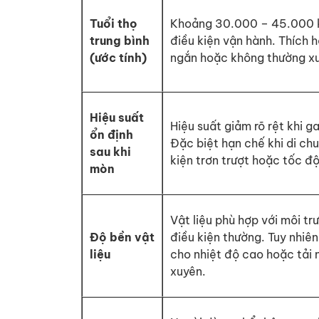
Tuổi thọ
Khoảng 30.000 – 45.000 
trung bình
điều kiện vận hành. Thích h
(ước tính)
ngắn hoặc không thường x
Hiệu suất
Hiệu suất giảm rõ rệt khi 
ổn định
Đặc biệt hạn chế khi di ch
sau khi
kiện trơn trượt hoặc tốc đ
mòn
Vật liệu phù hợp với môi tr
Độ bền vật
điều kiện thường. Tuy nhiên
liệu
cho nhiệt độ cao hoặc tải
xuyên.