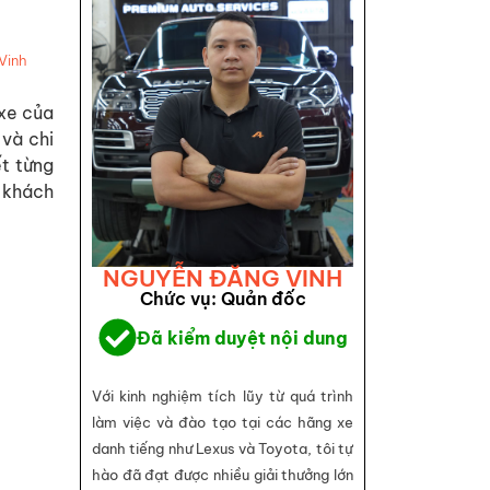
Vinh
 xe của
 và chi
ết từng
 khách
NGUYỄN ĐĂNG VINH
Chức vụ: Quản đốc
Đã kiểm duyệt nội dung
Với kinh nghiệm tích lũy từ quá trình
làm việc và đào tạo tại các hãng xe
danh tiếng như Lexus và Toyota, tôi tự
hào đã đạt được nhiều giải thưởng lớn