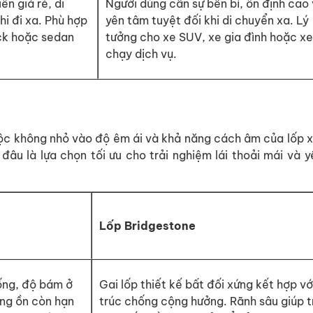
ên giá rẻ, di
Người dùng cần sự bền bỉ, ổn định cao
hi đi xa. Phù hợp
yên tâm tuyệt đối khi di chuyển xa. Lý
ck hoặc sedan
tưởng cho xe SUV, xe gia đình hoặc xe
chạy dịch vụ.
uộc không nhỏ vào độ êm ái và khả năng cách âm của lốp 
đâu là lựa chọn tối ưu cho trải nghiệm lái thoải mái và y
Lốp Bridgestone
hống, độ bám ở
Gai lốp thiết kế bất đối xứng kết hợp vớ
ếng ồn còn hạn
trúc chống cộng hưởng. Rãnh sâu giúp t