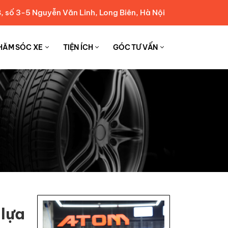
, số 3-5 Nguyễn Văn Linh, Long Biên, Hà Nội
HĂM SÓC XE
TIỆN ÍCH
GÓC TƯ VẤN
lựa