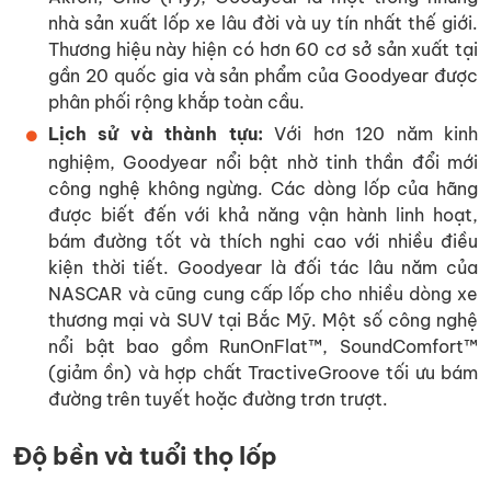
nhà sản xuất lốp xe lâu đời và uy tín nhất thế giới.
Thương hiệu này hiện có hơn 60 cơ sở sản xuất tại
gần 20 quốc gia và sản phẩm của Goodyear được
phân phối rộng khắp toàn cầu.
Lịch sử và thành tựu:
Với hơn 120 năm kinh
nghiệm, Goodyear nổi bật nhờ tinh thần đổi mới
công nghệ không ngừng. Các dòng lốp của hãng
được biết đến với khả năng vận hành linh hoạt,
bám đường tốt và thích nghi cao với nhiều điều
kiện thời tiết. Goodyear là đối tác lâu năm của
NASCAR và cũng cung cấp lốp cho nhiều dòng xe
thương mại và SUV tại Bắc Mỹ. Một số công nghệ
nổi bật bao gồm RunOnFlat™, SoundComfort™
(giảm ồn) và hợp chất TractiveGroove tối ưu bám
đường trên tuyết hoặc đường trơn trượt.
Độ bền và tuổi thọ lốp