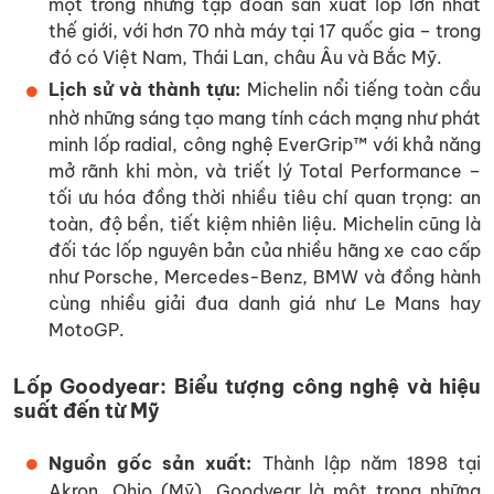
một trong những tập đoàn sản xuất lốp lớn nhất
thế giới, với hơn 70 nhà máy tại 17 quốc gia – trong
đó có Việt Nam, Thái Lan, châu Âu và Bắc Mỹ.
Lịch sử và thành tựu:
Michelin nổi tiếng toàn cầu
nhờ những sáng tạo mang tính cách mạng như phát
minh lốp radial, công nghệ EverGrip™ với khả năng
mở rãnh khi mòn, và triết lý Total Performance –
tối ưu hóa đồng thời nhiều tiêu chí quan trọng: an
toàn, độ bền, tiết kiệm nhiên liệu. Michelin cũng là
đối tác lốp nguyên bản của nhiều hãng xe cao cấp
như Porsche, Mercedes-Benz, BMW và đồng hành
cùng nhiều giải đua danh giá như Le Mans hay
MotoGP.
Lốp Goodyear: Biểu tượng công nghệ và hiệu
suất đến từ Mỹ
Nguồn gốc sản xuất:
Thành lập năm 1898 tại
Akron, Ohio (Mỹ), Goodyear là một trong những