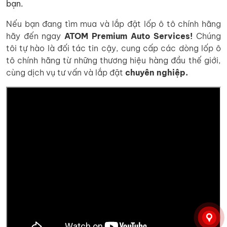
bạn.
Nếu bạn đang tìm mua và lắp đặt lốp ô tô chính hãng
hãy đến ngay
ATOM Premium Auto Services!
Chúng
tôi tự hào là đối tác tin cậy, cung cấp các dòng lốp ô
tô chính hãng từ những thương hiệu hàng đầu thế giới,
cùng dịch vụ tư vấn và lắp đặt
chuyên nghiệp.