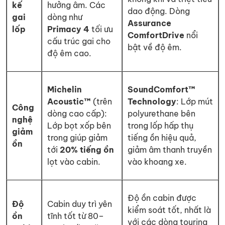
kế
hưởng âm. Các
dao động. Dòng
gai
dòng như
Assurance
lốp
Primacy 4
tối ưu
ComfortDrive
nổi
cấu trúc gai cho
bật về độ êm.
độ êm cao.
Michelin
SoundComfort™
Acoustic™
(trên
Technology
: Lớp mút
Công
dòng cao cấp):
polyurethane bên
nghệ
Lớp bọt xốp bên
trong lốp hấp thụ
giảm
trong giúp giảm
tiếng ồn hiệu quả,
ồn
tới
20% tiếng ồn
giảm âm thanh truyền
lọt vào cabin.
vào khoang xe.
Độ ồn cabin được
Độ
Cabin duy trì yên
kiểm soát tốt, nhất là
ồn
tĩnh tốt từ 80–
với các dòng touring