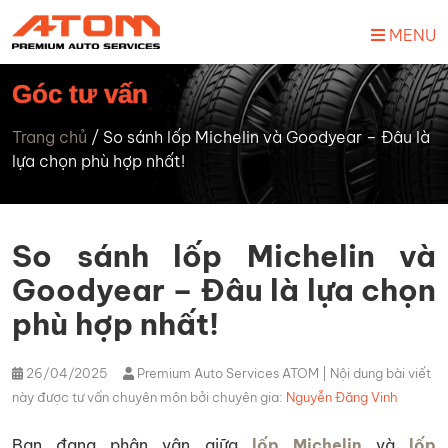
MENU
Góc tư vấn
Trang chủ
/
So sánh lốp Michelin và Goodyear – Đâu là
lựa chọn phù hợp nhất!
So sánh lốp Michelin và
Goodyear – Đâu là lựa chọn
phù hợp nhất!
26/04/2025
Premium Auto Services ATOM
| Nội dung bài viết
này được tư vấn chuyên môn bởi chuyên gia:
Nguyễn Đăng Vinh
Bạn đang phân vân giữa
lốp Michelin
và
lốp