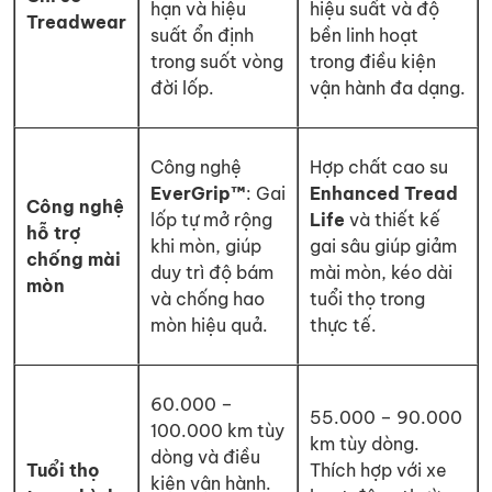
hạn và hiệu
hiệu suất và độ
Treadwear
suất ổn định
bền linh hoạt
trong suốt vòng
trong điều kiện
đời lốp.
vận hành đa dạng.
Công nghệ
Hợp chất cao su
EverGrip™
: Gai
Enhanced Tread
Công nghệ
lốp tự mở rộng
Life
và thiết kế
hỗ trợ
khi mòn, giúp
gai sâu giúp giảm
chống mài
duy trì độ bám
mài mòn, kéo dài
mòn
và chống hao
tuổi thọ trong
mòn hiệu quả.
thực tế.
60.000 –
55.000 – 90.000
100.000 km tùy
km tùy dòng.
dòng và điều
Tuổi thọ
Thích hợp với xe
kiện vận hành.