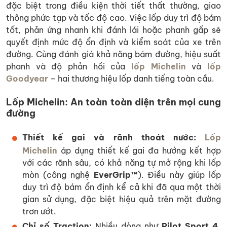
đặc biệt trong điều kiện thời tiết thất thường, giao
thông phức tạp và tốc độ cao. Việc lốp duy trì độ bám
tốt, phản ứng nhanh khi đánh lái hoặc phanh gấp sẽ
quyết định mức độ ổn định và kiểm soát của xe trên
đường. Cùng đánh giá khả năng bám đường, hiệu suất
phanh và độ phản hồi của
lốp Michelin
và
lốp
Goodyear
– hai thương hiệu lốp danh tiếng toàn cầu.
Lốp Michelin: An toàn toàn diện trên mọi cung
đường
Thiết kế gai và rãnh thoát nước:
Lốp
Michelin
áp dụng thiết kế gai đa hướng kết hợp
với các rãnh sâu, có khả năng tự mở rộng khi lốp
mòn (công nghệ
EverGrip™
). Điều này giúp lốp
duy trì độ bám ổn định kể cả khi đã qua một thời
gian sử dụng, đặc biệt hiệu quả trên mặt đường
trơn ướt.
Chỉ số Traction:
Nhiều dòng như
Pilot Sport 4
,