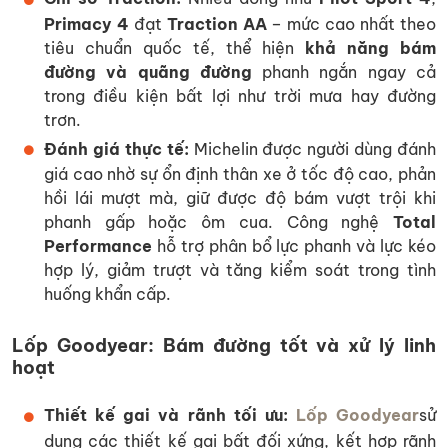
Primacy 4
đạt
Traction AA
– mức cao nhất theo
tiêu chuẩn quốc tế, thể hiện
khả năng bám
đường và quãng đường
phanh ngắn ngay cả
trong điều kiện bất lợi như trời mưa hay đường
trơn.
Đánh giá thực tế:
Michelin được người dùng đánh
giá cao nhờ sự ổn định thân xe ở tốc độ cao, phản
hồi lái mượt mà, giữ được độ bám vượt trội khi
phanh gấp hoặc ôm cua. Công nghệ
Total
Performance
hỗ trợ phân bổ lực phanh và lực kéo
hợp lý, giảm trượt và tăng kiểm soát trong tình
huống khẩn cấp.
Lốp Goodyear: Bám đường tốt và xử lý linh
hoạt
Thiết kế gai và rãnh tối ưu:
Lốp Goodyear
sử
dụng các thiết kế gai bất đối xứng, kết hợp rãnh