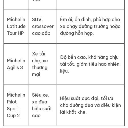
Michelin
SUV,
Êm ái, ổn định, phù hợp cho
Latitude
crossover
xe chạy đường trường hoặc
Tour HP
cao cấp
đường hỗn hợp.
Xe tải
Độ bền cao, khả năng chịu
Michelin
nhẹ, xe
tải tốt, giảm tiêu hao nhiên
Agilis 3
thương
liệu.
mại
Michelin
Siêu xe,
Hiệu suất cực đại, tối ưu
Pilot
xe đua
cho đường đua và điều kiện
Sport
hiệu suất
lái khắt khe.
Cup 2
cao