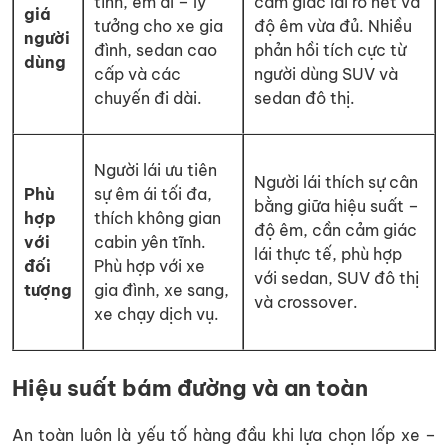
tĩnh, êm ái – lý
cảm giác lái rõ nét và
giá
tưởng cho xe gia
độ êm vừa đủ. Nhiều
người
đình, sedan cao
phản hồi tích cực từ
dùng
cấp và các
người dùng SUV và
chuyến đi dài.
sedan đô thị.
Người lái ưu tiên
Người lái thích sự cân
Phù
sự êm ái tối đa,
bằng giữa hiệu suất –
hợp
thích không gian
độ êm, cần cảm giác
với
cabin yên tĩnh.
lái thực tế, phù hợp
đối
Phù hợp với xe
với sedan, SUV đô thị
tượng
gia đình, xe sang,
và crossover.
xe chạy dịch vụ.
Hiệu suất bám đường và an toàn
An toàn luôn là yếu tố hàng đầu khi lựa chọn lốp xe –