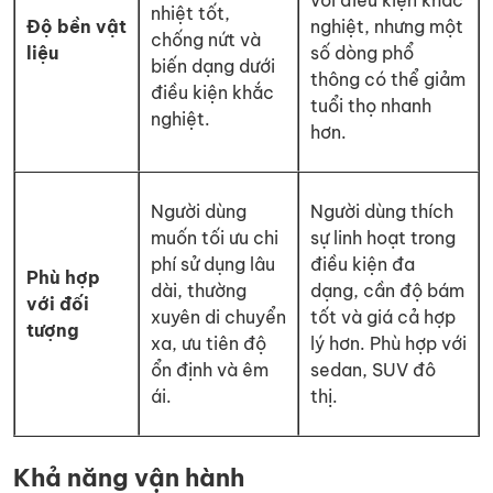
với điều kiện khắc
nhiệt tốt,
Độ bền vật
nghiệt, nhưng một
chống nứt và
liệu
số dòng phổ
biến dạng dưới
thông có thể giảm
điều kiện khắc
tuổi thọ nhanh
nghiệt.
hơn.
Người dùng
Người dùng thích
muốn tối ưu chi
sự linh hoạt trong
phí sử dụng lâu
điều kiện đa
Phù hợp
dài, thường
dạng, cần độ bám
với đối
xuyên di chuyển
tốt và giá cả hợp
tượng
xa, ưu tiên độ
lý hơn. Phù hợp với
ổn định và êm
sedan, SUV đô
ái.
thị.
Khả năng vận hành