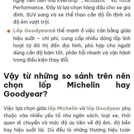
nghệ tiên tiến như EverGrip™, Acoustic™ và Total
Performance. Đây là lựa chọn hàng đầu cho xe gia
đình, SUV sang và xe thể thao cần độ ổn định và
độ êm vượt trội.
Lốp Goodyear
có thế mạnh ở việc cân bằng giữa
hiệu suất – chi phí, cung cấp nhiều dòng lốp linh
hoạt từ đô thị đến địa hình, phù hợp cho người
dùng cần độ bám tốt, phản hồi nhanh và vận hành
trong điều kiện thay đổi.
Vậy từ những so sánh trên nên
chọn lốp Michelin hay
Goodyear?
Việc lựa chọn giữa
lốp Michelin
và
lốp Goodyear
phụ
thuộc vào nhiều yếu tố như ngân sách, loại xe, thói
quen di chuyển và mức độ ưu tiên về độ êm, độ bền
hay hiệu suất lái. Dù đều là những thương hiệu toàn