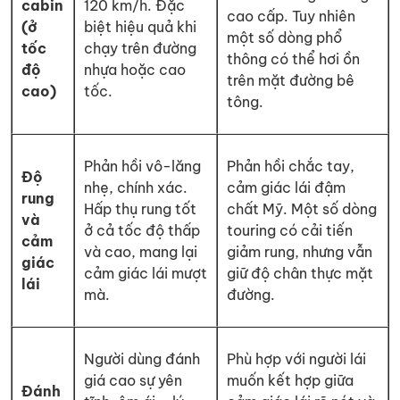
cabin
120 km/h. Đặc
cao cấp. Tuy nhiên
(ở
biệt hiệu quả khi
một số dòng phổ
tốc
chạy trên đường
thông có thể hơi ồn
độ
nhựa hoặc cao
trên mặt đường bê
cao)
tốc.
tông.
Phản hồi vô-lăng
Phản hồi chắc tay,
Độ
nhẹ, chính xác.
cảm giác lái đậm
rung
Hấp thụ rung tốt
chất Mỹ. Một số dòng
và
ở cả tốc độ thấp
touring có cải tiến
cảm
và cao, mang lại
giảm rung, nhưng vẫn
giác
cảm giác lái mượt
giữ độ chân thực mặt
lái
mà.
đường.
Người dùng đánh
Phù hợp với người lái
giá cao sự yên
muốn kết hợp giữa
Đánh