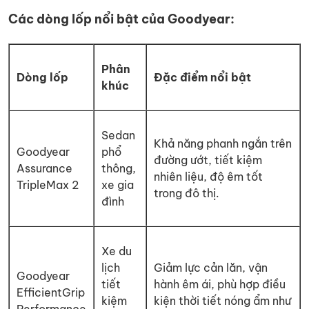
Các dòng lốp nổi bật của Goodyear:
Phân
Dòng lốp
Đặc điểm nổi bật
khúc
Sedan
Khả năng phanh ngắn trên
Goodyear
phổ
đường ướt, tiết kiệm
Assurance
thông,
nhiên liệu, độ êm tốt
TripleMax 2
xe gia
trong đô thị.
đình
Xe du
lịch
Giảm lực cản lăn, vận
Goodyear
tiết
hành êm ái, phù hợp điều
EfficientGrip
kiệm
kiện thời tiết nóng ẩm như