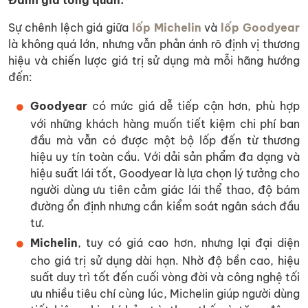
Đánh giá tổng quan:
Sự chênh lệch giá giữa
lốp Michelin
và
lốp Goodyear
là không quá lớn, nhưng vẫn phản ánh rõ định vị thương
hiệu và chiến lược giá trị sử dụng mà mỗi hãng hướng
đến:
Goodyear
có mức giá dễ tiếp cận hơn, phù hợp
với những khách hàng muốn tiết kiệm chi phí ban
đầu mà vẫn có được một bộ lốp đến từ thương
hiệu uy tín toàn cầu. Với dải sản phẩm đa dạng và
hiệu suất lái tốt, Goodyear là lựa chọn lý tưởng cho
người dùng ưu tiên cảm giác lái thể thao, độ bám
đường ổn định nhưng cần kiểm soát ngân sách đầu
tư.
Michelin
, tuy có giá cao hơn, nhưng lại đại diện
cho giá trị sử dụng dài hạn. Nhờ độ bền cao, hiệu
suất duy trì tốt đến cuối vòng đời và công nghệ tối
ưu nhiều tiêu chí cùng lúc, Michelin giúp người dùng