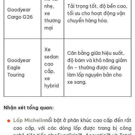
nhẹ,
Tải trọng tốt, độ bền cao,
Goodyear
xe
tối ưu cho hoạt động vận
Cargo G26
thương
chuyển hàng hóa.
mại
Xe
Cân bằng giữa hiệu suất,
sedan
Goodyear
độ bám và khả năng giảm
cao
Eagle
ồn – thường được dùng
cấp,
Touring
làm lốp nguyên bản cho
xe
xe sang.
hybrid
Nhận xét tổng quan:
Lốp Michelin
nổi bật ở phân khúc cao cấp đến rất
cao cấp, với các dòng lốp được trang bị công