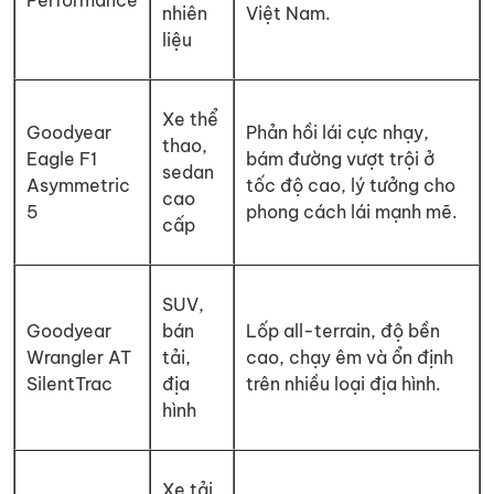
Performance
nhiên
Việt Nam.
liệu
Xe thể
Goodyear
Phản hồi lái cực nhạy,
thao,
Eagle F1
bám đường vượt trội ở
sedan
Asymmetric
tốc độ cao, lý tưởng cho
cao
5
phong cách lái mạnh mẽ.
cấp
SUV,
Goodyear
bán
Lốp all-terrain, độ bền
Wrangler AT
tải,
cao, chạy êm và ổn định
SilentTrac
địa
trên nhiều loại địa hình.
hình
Xe tải