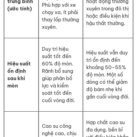
trung bình
hoạt động thường
Phù hợp với xe
(ước tính)
xuyên trong đô thị
chạy xa, ít phải
hoặc điều kiện khí
thay lốp thường
hậu thất thường.
xuyên.
Duy trì hiệu
Hiệu suất vẫn duy
suất tốt đến
trì ổn định đến
Hiệu suất
60% độ mòn.
khoảng 50–55%
ổn định
Rãnh bổ sung
độ mòn. Một số
sau khi
giúp phân bổ
dòng có thể giảm
mòn
lực và kiểm
độ bám nhẹ khi
soát tốt đến
gần cuối vòng đời.
cuối vòng đời.
Hợp chất cao su
Cao su công
đa dụng, bền bỉ
nghệ cao, chịu