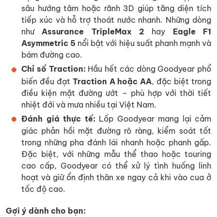
sâu hướng tâm hoặc rãnh 3D giúp tăng diện tích
tiếp xúc và hỗ trợ thoát nước nhanh. Những dòng
như
Assurance TripleMax 2
hay
Eagle F1
Asymmetric 5
nổi bật với hiệu suất phanh mạnh và
bám đường cao.
Chỉ số Traction:
Hầu hết các dòng Goodyear phổ
biến đều đạt
Traction A hoặc AA
, đặc biệt trong
điều kiện mặt đường ướt – phù hợp với thời tiết
nhiệt đới và mưa nhiều tại Việt Nam.
Đánh giá thực tế:
Lốp Goodyear mang lại cảm
giác phản hồi mặt đường rõ ràng, kiểm soát tốt
trong những pha đánh lái nhanh hoặc phanh gấp.
Đặc biệt, với những mẫu thể thao hoặc touring
cao cấp, Goodyear có thể xử lý tình huống linh
hoạt và giữ ổn định thân xe ngay cả khi vào cua ở
tốc độ cao.
Gợi ý dành cho bạn: