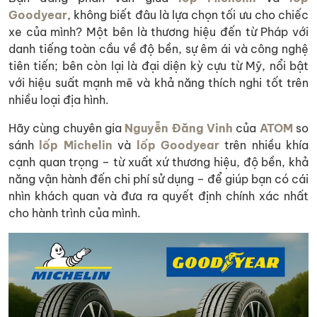
Goodyear
, không biết đâu là lựa chọn tối ưu cho chiếc
xe của mình? Một bên là thương hiệu đến từ Pháp với
danh tiếng toàn cầu về độ bền, sự êm ái và công nghệ
tiên tiến; bên còn lại là đại diện kỳ cựu từ Mỹ, nổi bật
với hiệu suất mạnh mẽ và khả năng thích nghi tốt trên
nhiều loại địa hình.
Hãy cùng chuyên gia
Nguyễn Đăng Vinh
của
ATOM
so
sánh
lốp Michelin
và
lốp Goodyear
trên nhiều khía
cạnh quan trọng – từ xuất xứ thương hiệu, độ bền, khả
năng vận hành đến chi phí sử dụng – để giúp bạn có cái
nhìn khách quan và đưa ra quyết định chính xác nhất
cho hành trình của mình.