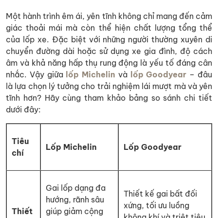
Một hành trình êm ái, yên tĩnh không chỉ mang đến cảm
giác thoải mái mà còn thể hiện chất lượng tổng thể
của lốp xe. Đặc biệt với những người thường xuyên di
chuyển đường dài hoặc sử dụng xe gia đình, độ cách
âm và khả năng hấp thụ rung động là yếu tố đáng cân
nhắc. Vậy giữa
lốp Michelin
và
lốp Goodyear
– đâu
là lựa chọn lý tưởng cho trải nghiệm lái mượt mà và yên
tĩnh hơn? Hãy cùng tham khảo bảng so sánh chi tiết
dưới đây:
Tiêu
Lốp Michelin
Lốp Goodyear
chí
Gai lốp dạng đa
Thiết kế gai bất đối
hướng, rãnh sâu
xứng, tối ưu luồng
Thiết
giúp giảm cộng
không khí và triệt tiêu