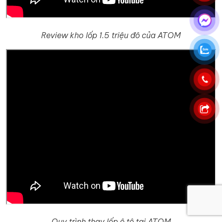
Review kho lốp 1.5 triệu đô của ATOM
Quy trình thay lốp ô tô tại ATOM