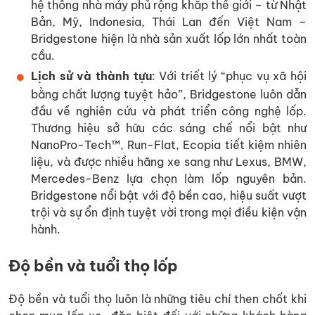
hệ thống nhà máy phủ rộng khắp thế giới – từ Nhật
Bản, Mỹ, Indonesia, Thái Lan đến Việt Nam –
Bridgestone hiện là nhà sản xuất lốp lớn nhất toàn
cầu.
Lịch sử và thành tựu
: Với triết lý “phục vụ xã hội
bằng chất lượng tuyệt hảo”, Bridgestone luôn dẫn
đầu về nghiên cứu và phát triển công nghệ lốp.
Thương hiệu sở hữu các sáng chế nổi bật như
NanoPro-Tech™, Run-Flat, Ecopia tiết kiệm nhiên
liệu, và được nhiều hãng xe sang như Lexus, BMW,
Mercedes-Benz lựa chọn làm lốp nguyên bản.
Bridgestone nổi bật với độ bền cao, hiệu suất vượt
trội và sự ổn định tuyệt vời trong mọi điều kiện vận
hành.
Độ bền và tuổi thọ lốp
Độ bền và tuổi thọ luôn là những tiêu chí then chốt khi