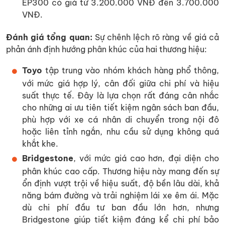
EP300 có giá từ 3.200.000 VNĐ đến 3.700.000
VNĐ.
Đánh giá tổng quan:
Sự chênh lệch rõ ràng về giá cả
phản ánh định hướng phân khúc của hai thương hiệu:
Toyo
tập trung vào nhóm khách hàng phổ thông,
với mức giá hợp lý, cân đối giữa chi phí và hiệu
suất thực tế. Đây là lựa chọn rất đáng cân nhắc
cho những ai ưu tiên tiết kiệm ngân sách ban đầu,
phù hợp với xe cá nhân di chuyển trong nội đô
hoặc liên tỉnh ngắn, nhu cầu sử dụng không quá
khắt khe.
Bridgestone
, với mức giá cao hơn, đại diện cho
phân khúc cao cấp. Thương hiệu này mang đến sự
ổn định vượt trội về hiệu suất, độ bền lâu dài, khả
năng bám đường và trải nghiệm lái xe êm ái. Mặc
dù chi phí đầu tư ban đầu lớn hơn, nhưng
Bridgestone giúp tiết kiệm đáng kể chi phí bảo