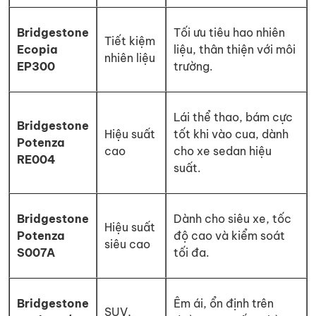
Bridgestone
Tối ưu tiêu hao nhiên
Tiết kiệm
Ecopia
liệu, thân thiện với môi
nhiên liệu
EP300
trường.
Lái thể thao, bám cực
Bridgestone
Hiệu suất
tốt khi vào cua, dành
Potenza
cao
cho xe sedan hiệu
RE004
suất.
Bridgestone
Dành cho siêu xe, tốc
Hiệu suất
Potenza
độ cao và kiểm soát
siêu cao
S007A
tối đa.
Bridgestone
Êm ái, ổn định trên
SUV,