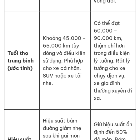
vòng đời.
Có thể đạt
60.000 –
Khoảng 45.000 –
90.000 km,
65.000 km tùy
thậm chí hơn
Tuổi thọ
dòng và điều kiện
trong điều kiện
trung bình
sử dụng. Phù hợp
lý tưởng. Rất lý
(ước tính)
cho xe cá nhân,
tưởng cho xe
SUV hoặc xe tải
chạy dịch vụ,
nhẹ.
xe gia đình
thường xuyên đi
xa.
Hiệu suất bám
Giữ hiệu suất ổn
đường giảm nhẹ
định đến 50%
sau khi gai mòn
Hiệu suất
độ mòn. Bám