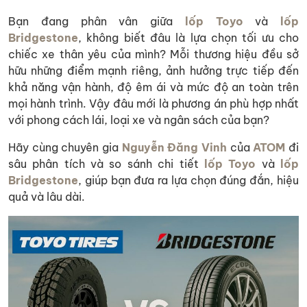
Bạn đang phân vân giữa
lốp Toyo
và
lốp
Bridgestone
, không biết đâu là lựa chọn tối ưu cho
chiếc xe thân yêu của mình? Mỗi thương hiệu đều sở
hữu những điểm mạnh riêng, ảnh hưởng trực tiếp đến
khả năng vận hành, độ êm ái và mức độ an toàn trên
mọi hành trình. Vậy đâu mới là phương án phù hợp nhất
với phong cách lái, loại xe và ngân sách của bạn?
Hãy cùng chuyên gia
Nguyễn Đăng Vinh
của
ATOM
đi
sâu phân tích và so sánh chi tiết
lốp Toyo
và
lốp
Bridgestone
, giúp bạn đưa ra lựa chọn đúng đắn, hiệu
quả và lâu dài.