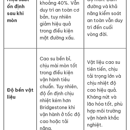
khoảng 40%. Vẫn
ổn định
đường và khả
duy trì an toàn cơ
sau khi
năng kiểm soát
bản, tuy nhiên
mòn
an toàn vẫn duy
giảm hiệu quả
trì đến cuối
trong điều kiện
vòng đời.
mặt đường xấu.
Cao su bền bỉ,
Vật liệu cao su
chịu mài mòn tốt
tiên tiến, chịu
trong điều kiện
tải trọng lớn và
vận hành tiêu
chịu nhiệt độ
chuẩn. Tuy nhiên,
Độ bền vật
cao hiệu quả.
độ ổn định chịu
liệu
Kháng nứt và
nhiệt kém hơn
lão hóa tốt, phù
Bridgestone khi
hợp môi trường
vận hành ở tốc độ
vận hành khắc
cao hoặc tải
nghiệt.
nặng.