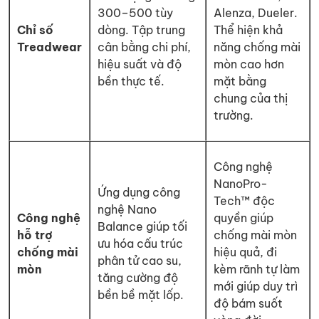
300–500 tùy
Alenza, Dueler.
Chỉ số
dòng. Tập trung
Thể hiện khả
Treadwear
cân bằng chi phí,
năng chống mài
hiệu suất và độ
mòn cao hơn
bền thực tế.
mặt bằng
chung của thị
trường.
Công nghệ
NanoPro-
Ứng dụng công
Tech™ độc
nghệ Nano
Công nghệ
quyền giúp
Balance giúp tối
hỗ trợ
chống mài mòn
ưu hóa cấu trúc
chống mài
hiệu quả, đi
phân tử cao su,
mòn
kèm rãnh tự làm
tăng cường độ
mới giúp duy trì
bền bề mặt lốp.
độ bám suốt