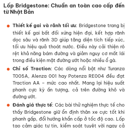
Lốp Bridgestone: Chuẩn an toàn cao cấp đến
từ Nhật Bản
Thiết kế gai và rãnh tối ưu
: Bridgestone trang bị
thiết kế gai bất đối xứng hiện đại, kết hợp rãnh
dọc sâu và rãnh 3D giúp tăng diện tích tiếp xúc,
tối ưu hiệu quả thoát nước. Điều này cải thiện rõ
rệt khả năng bám đường và giảm nguy cơ mất lái
trong điều kiện mặt đường ướt hoặc nhiều ổ gà.
Chỉ số Traction
: Các dòng nổi bật như Turanza
T005A, Alenza 001 hay Potenza RE004 đều đạt
Traction AA – mức cao nhất. Mang lại hiệu suất
phanh cực kỳ ấn tượng, cả trên đường khô và
đường ướt.
Đánh giá thực tế
: Các bài thử nghiệm thực tế cho
thấy Bridgestone giữ ổn định thân xe cực tốt khi
phanh gấp, đổi hướng khẩn cấp ở tốc độ cao. Lốp
tạo cảm giác tự tin, kiểm soát tuyệt vời ngay cả