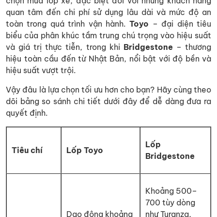
chọn mua lốp xe, đặc biệt đối với những khách hàng
quan tâm đến chi phí sử dụng lâu dài và mức độ an
toàn trong quá trình vận hành.
Toyo
– đại diện tiêu
biểu của phân khúc tầm trung chú trọng vào hiệu suất
và giá trị thực tiễn, trong khi
Bridgestone
– thương
hiệu toàn cầu đến từ Nhật Bản, nổi bật với độ bền và
hiệu suất vượt trội.
Vậy đâu là lựa chọn tối ưu hơn cho bạn? Hãy cùng theo
dõi bảng so sánh chi tiết dưới đây để dễ dàng đưa ra
quyết định.
Lốp
Tiêu chí
Lốp Toyo
Bridgestone
Khoảng 500–
700 tùy dòng
Dao động khoảng
như Turanza,