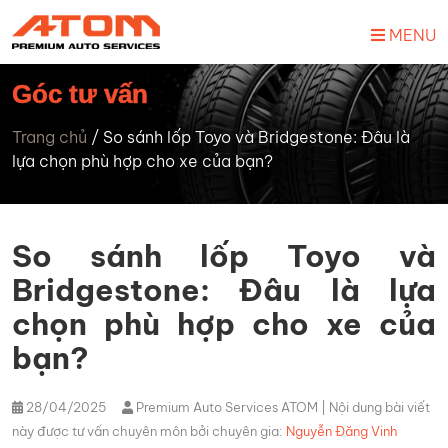
MENU
Góc tư vấn
Trang chủ
/
So sánh lốp Toyo và Bridgestone: Đâu là
lựa chọn phù hợp cho xe của bạn?
So sánh lốp Toyo và
Bridgestone: Đâu là lựa
chọn phù hợp cho xe của
bạn?
28/04/2025
Premium Auto Services ATOM
| Nội dung bài viết
này được tư vấn chuyên môn bởi chuyên gia:
Nguyễn Đăng Vinh