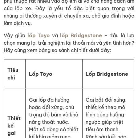
phụ thuộc rất nhiều vào độ êm ái và khả năng cách âm
của lốp xe. Đây là yếu tố đặc biệt quan trọng với
những ai thường xuyên di chuyển xa, chở gia đình hoặc
làm dịch vụ.
Vậy giữa
lốp Toyo
và
lốp Bridgestone
– đâu là lựa
chọn mang lại trải nghiệm lái thoải mái và yên tĩnh hơn?
Hãy cùng xem bảng so sánh chi tiết dưới đây:
Tiêu
Lốp Toyo
Lốp Bridgestone
chí
Gai lốp đa hướng
Gai bất đối xứng,
hoặc đối xứng, chú
thiết kế theo mô
trọng độ bám và khả
hình cộng hưởng
Thiết
năng thoát nước.
ngược giúp triệt
kế
Một số dòng có thiết
tiêu âm thanh.
gai
kế khía giảm rung
Rãnh sâu kết hợp