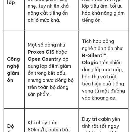
lốp
nhẹ, tuy nhiên khả
lớp tiêu âm, tối ưu
năng cắt tiếng ồn
hóa khả năng giảm
chỉ ở mức khá.
tiếng ồn.
Tích hợp công
Một số dòng như
nghệ tiên tiến như
Proxes C1S
hoặc
B-Silent™
,
Công
Open Country
áp
Ologic
trên nhiều
nghệ
dụng lớp đệm giảm
dòng lốp cao cấp,
giảm
ồn trong kết cấu,
hấp thụ và triệt
ồn
nhưng chưa đồng bộ
tiêu hiệu quả tiếng
trên toàn bộ dòng
vọng từ mặt đường
sản phẩm.
vào khoang xe.
Duy trì cabin yên
Khi chạy trên
Độ
tĩnh rất tốt ngay
80km/h, cabin bắt