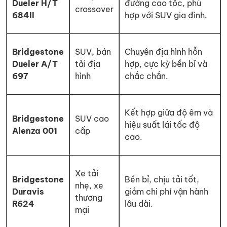
Dueler H/T
đường cao tốc, phù
crossover
684II
hợp với SUV gia đình.
Bridgestone
SUV, bán
Chuyên địa hình hỗn
Dueler A/T
tải địa
hợp, cực kỳ bền bỉ và
697
hình
chắc chắn.
Kết hợp giữa độ êm và
Bridgestone
SUV cao
hiệu suất lái tốc độ
Alenza 001
cấp
cao.
Xe tải
Bridgestone
Bền bỉ, chịu tải tốt,
nhẹ, xe
Duravis
giảm chi phí vận hành
thương
R624
lâu dài.
mại