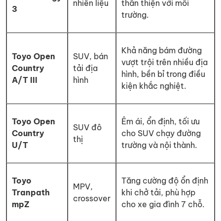
nhiên liệu
thân thiện với môi
3
trường.
Khả năng bám đường
Toyo Open
SUV, bán
vượt trội trên nhiều địa
Country
tải địa
hình, bền bỉ trong điều
A/T III
hình
kiện khắc nghiệt.
Toyo Open
Êm ái, ổn định, tối ưu
SUV đô
Country
cho SUV chạy đường
thị
U/T
trường và nội thành.
Toyo
Tăng cường độ ổn định
MPV,
Tranpath
khi chở tải, phù hợp
crossover
mpZ
cho xe gia đình 7 chỗ.