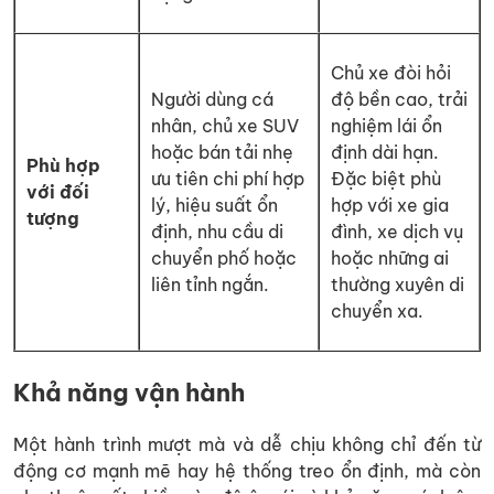
Chủ xe đòi hỏi
Người dùng cá
độ bền cao, trải
nhân, chủ xe SUV
nghiệm lái ổn
hoặc bán tải nhẹ
định dài hạn.
Phù hợp
ưu tiên chi phí hợp
Đặc biệt phù
với đối
lý, hiệu suất ổn
hợp với xe gia
tượng
định, nhu cầu di
đình, xe dịch vụ
chuyển phố hoặc
hoặc những ai
liên tỉnh ngắn.
thường xuyên di
chuyển xa.
Khả năng vận hành
Một hành trình mượt mà và dễ chịu không chỉ đến từ
động cơ mạnh mẽ hay hệ thống treo ổn định, mà còn