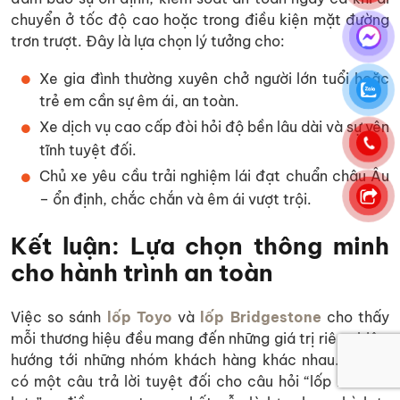
chuyển ở tốc độ cao hoặc trong điều kiện mặt đường
trơn trượt. Đây là lựa chọn lý tưởng cho:
Xe gia đình thường xuyên chở người lớn tuổi hoặc
trẻ em cần sự êm ái, an toàn.
Xe dịch vụ cao cấp đòi hỏi độ bền lâu dài và sự yên
tĩnh tuyệt đối.
Chủ xe yêu cầu trải nghiệm lái đạt chuẩn châu Âu
– ổn định, chắc chắn và êm ái vượt trội.
Kết luận: Lựa chọn thông minh
cho hành trình an toàn
Việc so sánh
lốp Toyo
và
lốp Bridgestone
cho thấy
mỗi thương hiệu đều mang đến những giá trị riêng biệt,
hướng tới những nhóm khách hàng khác nhau. Không
có một câu trả lời tuyệt đối cho câu hỏi “lốp nào tốt