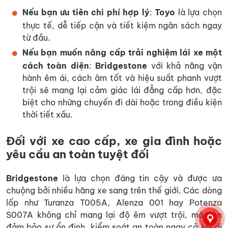
Nếu bạn ưu tiên chi phí hợp lý
:
Toyo
là lựa chọn
thực tế, dễ tiếp cận và tiết kiệm ngân sách ngay
từ đầu.
Nếu bạn muốn nâng cấp trải nghiệm lái xe một
cách toàn diện
:
Bridgestone
với khả năng vận
hành êm ái, cách âm tốt và hiệu suất phanh vượt
trội sẽ mang lại cảm giác lái đẳng cấp hơn, đặc
biệt cho những chuyến đi dài hoặc trong điều kiện
thời tiết xấu.
Đối với xe cao cấp, xe gia đình hoặc
yêu cầu an toàn tuyệt đối
Bridgestone
là lựa chọn đáng tin cậy và được ưa
chuộng bởi nhiều hãng xe sang trên thế giới. Các dòng
lốp như Turanza T005A, Alenza 001 hay Potenza
S007A không chỉ mang lại độ êm vượt trội, mà còn
đảm bảo sự ổn định, kiểm soát an toàn ngay cả khi di