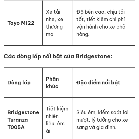
Xe tải
Độ bền cao, chịu tải
nhẹ, xe
tốt, tiết kiệm chi phí
Toyo M122
thương
vận hành cho xe chở
mại
hàng.
Các dòng lốp nổi bật của Bridgestone:
Phân
Dòng lốp
Đặc điểm nổi bật
khúc
Tiết kiệm
Bridgestone
Siêu êm, kiểm soát lái
nhiên
Turanza
mượt, lý tưởng cho xe
liệu, êm
T005A
sang và gia đình.
ái