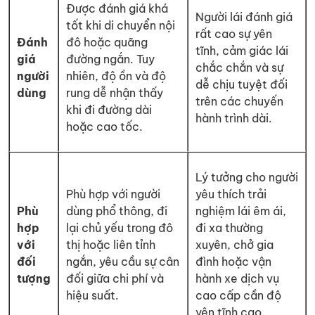
Được đánh giá khá
Người lái đánh giá
tốt khi di chuyển nội
rất cao sự yên
Đánh
đô hoặc quãng
tĩnh, cảm giác lái
giá
đường ngắn. Tuy
chắc chắn và sự
người
nhiên, độ ồn và độ
dễ chịu tuyệt đối
dùng
rung dễ nhận thấy
trên các chuyến
khi đi đường dài
hành trình dài.
hoặc cao tốc.
Lý tưởng cho người
Phù hợp với người
yêu thích trải
Phù
dùng phổ thông, đi
nghiệm lái êm ái,
hợp
lại chủ yếu trong đô
đi xa thường
với
thị hoặc liên tỉnh
xuyên, chở gia
đối
ngắn, yêu cầu sự cân
đình hoặc vận
tượng
đối giữa chi phí và
hành xe dịch vụ
hiệu suất.
cao cấp cần độ
yên tĩnh cao.