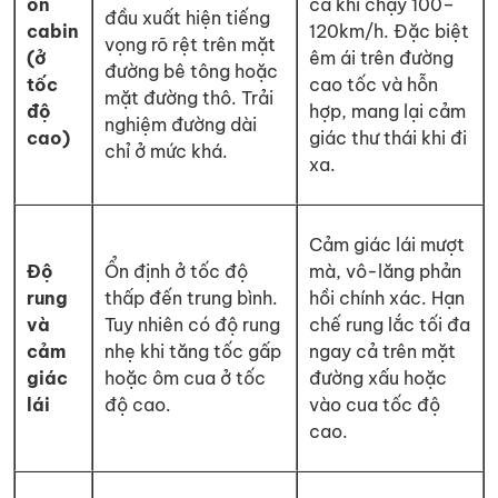
ồn
cả khi chạy 100–
đầu xuất hiện tiếng
cabin
120km/h. Đặc biệt
vọng rõ rệt trên mặt
(ở
êm ái trên đường
đường bê tông hoặc
tốc
cao tốc và hỗn
mặt đường thô. Trải
độ
hợp, mang lại cảm
nghiệm đường dài
cao)
giác thư thái khi đi
chỉ ở mức khá.
xa.
Cảm giác lái mượt
Độ
Ổn định ở tốc độ
mà, vô-lăng phản
rung
thấp đến trung bình.
hồi chính xác. Hạn
và
Tuy nhiên có độ rung
chế rung lắc tối đa
cảm
nhẹ khi tăng tốc gấp
ngay cả trên mặt
giác
hoặc ôm cua ở tốc
đường xấu hoặc
lái
độ cao.
vào cua tốc độ
cao.