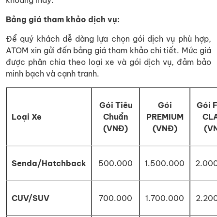
khoang máy.
Bảng giá tham khảo dịch vụ:
Để quý khách dễ dàng lựa chọn gói dịch vụ phù hợp,
ATOM xin gửi đến bảng giá tham khảo chi tiết. Mức giá
được phân chia theo loại xe và gói dịch vụ, đảm bảo
minh bạch và cạnh tranh.
Gói Tiêu
Gói
Gói 
Loại Xe
Chuẩn
PREMIUM
CL
(VNĐ)
(VNĐ)
(V
Senda/Hatchback
500.000
1.500.000
2.00
CUV/SUV
700.000
1.700.000
2.20