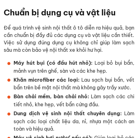
Chuẩn bị dụng cụ và vật liệu
Để quá trình vệ sinh nội thất ô tô diễn ra hiệu quả, bạn
cần chuẩn bị đầy đủ các dụng cụ và vật liệu cần thiết.
Việc sử dụng đúng dụng cụ không chỉ giúp làm sạch
sâu mà còn bảo vệ nội thất xe khỏi hư hại.
Máy hút bụi (có đầu hút nhỏ):
Loại bỏ bụi bẩn,
mảnh vụn trên ghế, sàn và các khe hẹp.
Khăn microfiber các loại:
Lau sạch bụi bẩn, vết
bẩn trên bề mặt nội thất mà không gây trầy xước.
Bàn chải mềm, bàn chải nhỏ:
Làm sạch các chi
tiết nhỏ, khe hẹp, vết bẩn cứng đầu.
Dung dịch vệ sinh nội thất chuyên dụng:
Làm
sạch các loại chất liệu da, nỉ, nhựa một cách an
toàn và hiệu quả.
Máy vệ sinh hơi nước( nếu có):
Giúp loại bỏ các