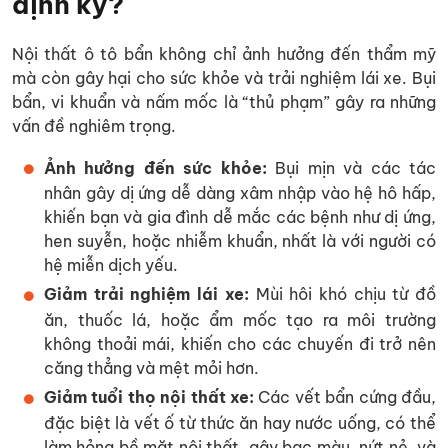
định kỳ?
Nội thất ô tô bẩn không chỉ ảnh hưởng đến thẩm mỹ
mà còn gây hại cho sức khỏe và trải nghiệm lái xe. Bụi
bẩn, vi khuẩn và nấm mốc là “thủ phạm” gây ra những
vấn đề nghiêm trọng.
Ảnh hưởng đến sức khỏe:
Bụi mịn và các tác
nhân gây dị ứng dễ dàng xâm nhập vào hệ hô hấp,
khiến bạn và gia đình dễ mắc các bệnh như dị ứng,
hen suyễn, hoặc nhiễm khuẩn, nhất là với người có
hệ miễn dịch yếu.
Giảm trải nghiệm lái xe:
Mùi hôi khó chịu từ đồ
ăn, thuốc lá, hoặc ẩm mốc tạo ra môi trường
không thoải mái, khiến cho các chuyến đi trở nên
căng thẳng và mệt mỏi hơn.
Giảm tuổi thọ nội thất xe:
Các vết bẩn cứng đầu,
đặc biệt là vết ố từ thức ăn hay nước uống, có thể
làm hỏng bề mặt nội thất, gây bạc màu, nứt nẻ, và