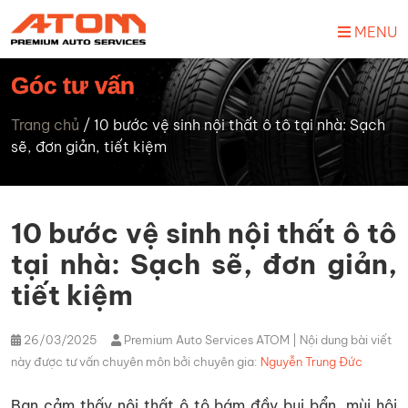
MENU
Góc tư vấn
Trang chủ
/
10 bước vệ sinh nội thất ô tô tại nhà: Sạch
sẽ, đơn giản, tiết kiệm
10 bước vệ sinh nội thất ô tô
tại nhà: Sạch sẽ, đơn giản,
tiết kiệm
26/03/2025
Premium Auto Services ATOM
| Nội dung bài viết
này được tư vấn chuyên môn bởi chuyên gia:
Nguyễn Trung Đức
Bạn cảm thấy nội thất ô tô bám đầy bụi bẩn, mùi hôi