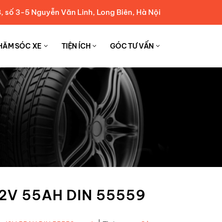
, số 3-5 Nguyễn Văn Linh, Long Biên, Hà Nội
HĂM SÓC XE
TIỆN ÍCH
GÓC TƯ VẤN
 12V 55AH DIN 55559