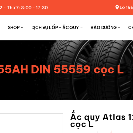
Lô 19B
2 - Thứ 7: 8:00 - 17:30
SHOP
DỊCH VỤ LỐP – ẮC QUY
BẢO DƯỠNG
C
 55AH DIN 55559 cọc L
Ắc quy Atlas
cọc L