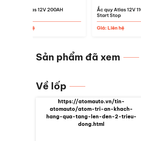
0AH
Ắc quy Atlas 12V 110AH 61000
Ắc q
Start Stop
Giá:
Giá: Liên hệ
Sản phẩm đã xem
Về lốp
https://atomauto.vn/tin-
atomauto/atom-tri-an-khach-
hang-qua-tang-len-den-2-trieu-
dong.html