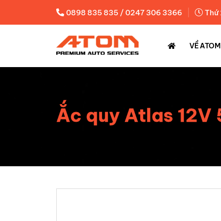
|
0898 835 835 / 0247 306 3366
Thứ 
VỀ ATOM
Ắc quy Atlas 12V