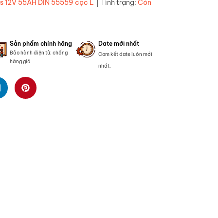
|
as 12V 55AH DIN 55559 cọc L
Tình trạng:
Còn
Sản phẩm chính hãng
Date mới nhất
Bảo hành điện tử, chống
Cam kết date luôn mới
hàng giả
nhất.