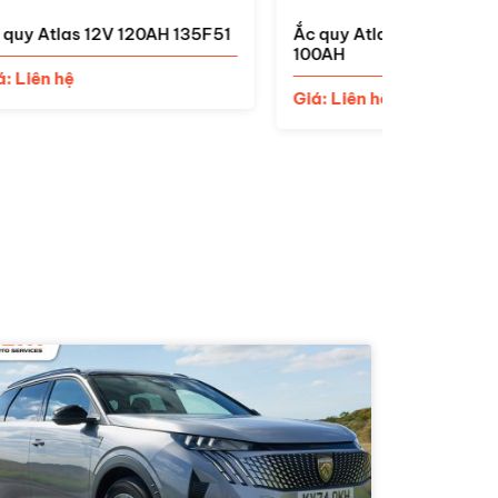
5F51
Ắc quy Atlas DIN 60038 12V
Ắc quy At
100AH
Giá: Liên 
Giá: Liên hệ