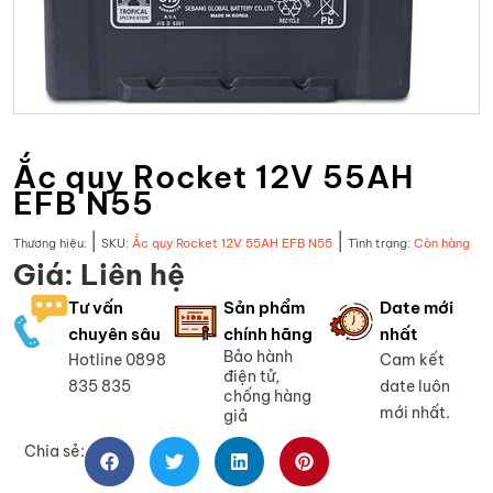
Ắc quy Rocket 12V 55AH
EFB N55
|
|
Thương hiệu:
SKU:
Ắc quy Rocket 12V 55AH EFB N55
Tình trạng:
Còn hàng
Giá: Liên hệ
Tư vấn
Sản phẩm
Date mới
chuyên sâu
chính hãng
nhất
Bảo hành
Hotline 0898
Cam kết
điện tử,
835 835
date luôn
chống hàng
mới nhất.
giả
Chia sẻ: