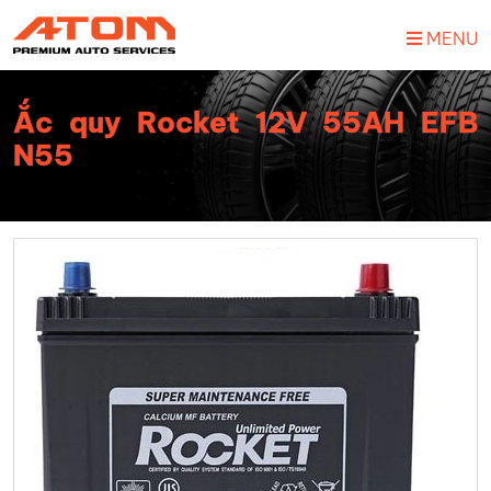
MENU
Ắc quy Rocket 12V 55AH EFB
N55