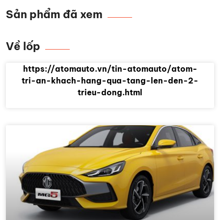
Sản phẩm đã xem
Về lốp
https://atomauto.vn/tin-atomauto/atom-
tri-an-khach-hang-qua-tang-len-den-2-
trieu-dong.html