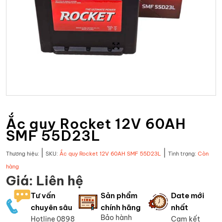
Ắc quy Rocket 12V 60AH
SMF 55D23L
|
|
Thương hiệu:
SKU:
Ắc quy Rocket 12V 60AH SMF 55D23L
Tình trạng:
Còn
hàng
Giá: Liên hệ
Tư vấn
Sản phẩm
Date mới
chuyên sâu
chính hãng
nhất
Bảo hành
Hotline 0898
Cam kết