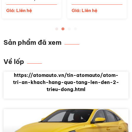
Giá: Liên hệ
Giá: Liên hệ
Sản phẩm đã xem
Về lốp
https://atomauto.vn/tin-atomauto/atom-
tri-an-khach-hang-qua-tang-len-den-2-
trieu-dong.html