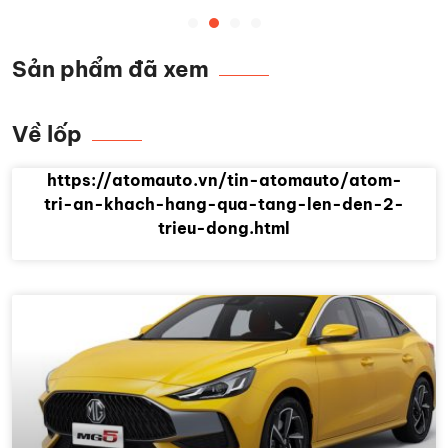
Sản phẩm đã xem
Về lốp
https://atomauto.vn/tin-atomauto/atom-
tri-an-khach-hang-qua-tang-len-den-2-
trieu-dong.html