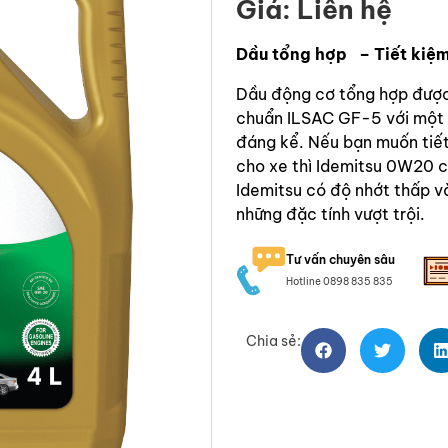
Giá: Liên hệ
Dầu tổng hợp – Tiết kiệm
Dầu động cơ tổng hợp được 
chuẩn ILSAC GF-5 với một hi
đáng kể. Nếu bạn muốn tiết
cho xe thì Idemitsu 0W20 ch
Idemitsu có độ nhớt thấp v
những đặc tính vượt trội.
Tư vấn chuyên sâu
Hotline 0898 835 835
Chia sẻ: