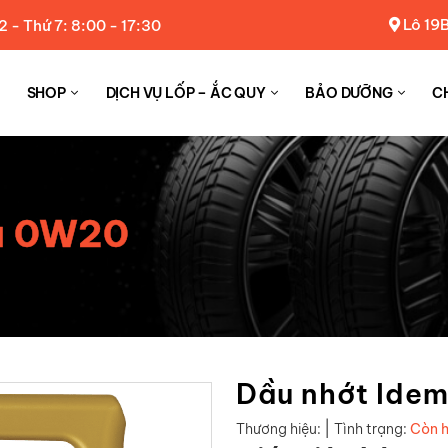
Lô 19B
2 - Thứ 7: 8:00 - 17:30
SHOP
DỊCH VỤ LỐP – ẮC QUY
BẢO DƯỠNG
C
su 0W20
Dầu nhớt Ide
|
Thương hiệu:
Tình trạng:
Còn 