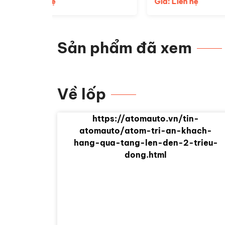
Giá: Liên hệ
Sản phẩm đã xem
Về lốp
https://atomauto.vn/tin-
atomauto/atom-tri-an-khach-
hang-qua-tang-len-den-2-trieu-
dong.html