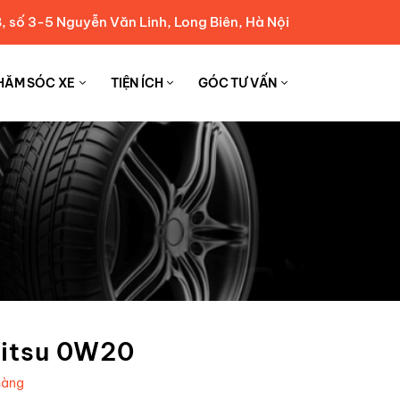
, số 3-5 Nguyễn Văn Linh, Long Biên, Hà Nội
HĂM SÓC XE
TIỆN ÍCH
GÓC TƯ VẤN
mitsu 0W20
hàng