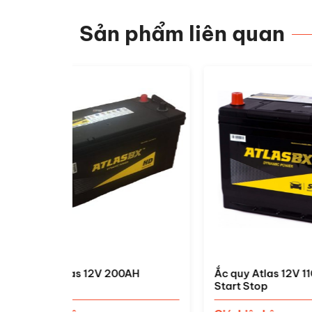
Sản phẩm liên quan
0AH
Ắc quy Atlas 12V 110AH 61000
Ắc q
Start Stop
Giá: