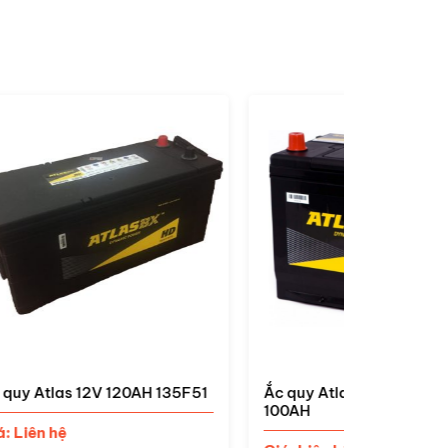
5F51
Ắc quy Atlas DIN 60038 12V
Ắc quy At
100AH
Giá: Liên 