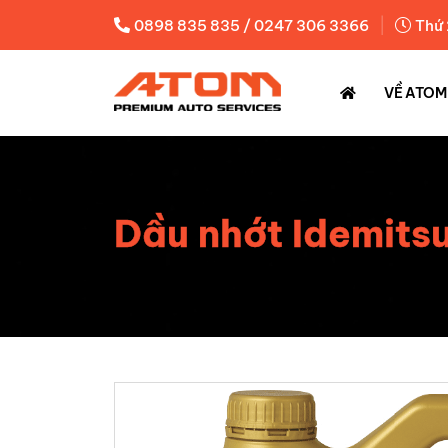
|
0898 835 835 / 0247 306 3366
Thứ 
VỀ ATOM
Dầu nhớt Idemit