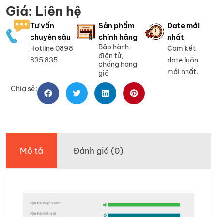
Giá: Liên hệ
Tư vấn
Sản phẩm
Date mới
chuyên sâu
chính hãng
nhất
Bảo hành
Hotline 0898
Cam kết
điện tử,
835 835
date luôn
chống hàng
mới nhất.
giả
Chia sẻ:
Mô tả
Đánh giá (0)