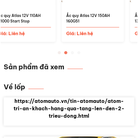
Ắc quy Atlas 12V 150AH
Ắc quy Atlas 12V 120AH
160G51
135F51
Giá: Liên hệ
Giá: Liên hệ
Sản phẩm đã xem
Về lốp
https://atomauto.vn/tin-atomauto/atom-
tri-an-khach-hang-qua-tang-len-den-2-
trieu-dong.html