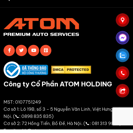
Công ty Cổ Phần ATOM HOLDING
MST: 0107751249
Cơ sở 1: Lô 19B, số 3 – 5 Nguyễn Văn Linh, Việt Hưng, Hà
Nội. (📞: 0898 835 835)
Cơ sở 2: 72 Hồng Tiến, Bồ Đề, Hà Nội. (📞: 081 313 9889)
Email: cskh@atomauto.vn