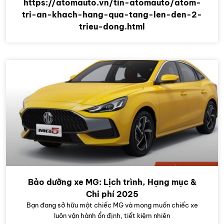
https://atomauto.vn/tin-atomauto/atom-
tri-an-khach-hang-qua-tang-len-den-2-
trieu-dong.html
Bảo dưỡng xe MG: Lịch trình, Hạng mục &
Chi phí 2025
Bạn đang sở hữu một chiếc MG và mong muốn chiếc xe
luôn vận hành ổn định, tiết kiệm nhiên