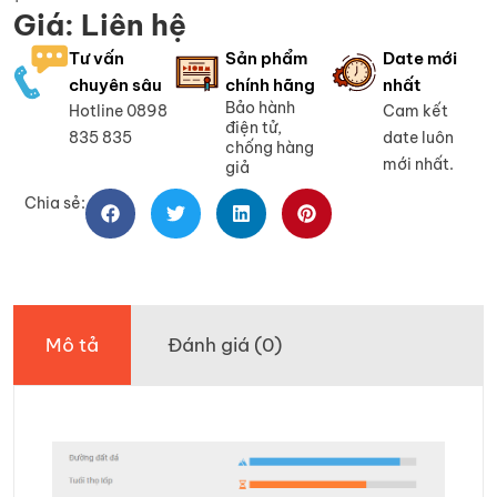
Giá: Liên hệ
Tư vấn
Sản phẩm
Date mới
chuyên sâu
chính hãng
nhất
Bảo hành
Hotline 0898
Cam kết
điện tử,
835 835
date luôn
chống hàng
mới nhất.
giả
Chia sẻ:
Mô tả
Đánh giá (0)