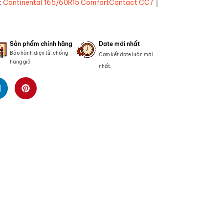
|
:
Continental 165/60R15 ComfortContact CC7
Sản phẩm chính hãng
Date mới nhất
Bảo hành điện tử, chống
Cam kết date luôn mới
hàng giả
nhất.