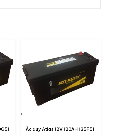
5F51
Ắc quy Atlas DIN 60038 12V
Ắc quy At
100AH