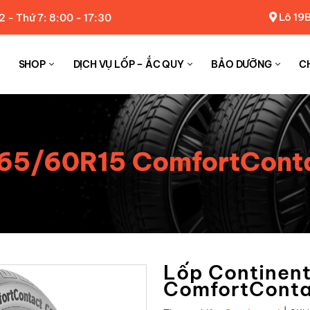
Lô 19B
2 - Thứ 7: 8:00 - 17:30
SHOP
DỊCH VỤ LỐP – ẮC QUY
BẢO DƯỠNG
C
 165/60R15 ComfortCont
Lốp Continen
ComfortConta