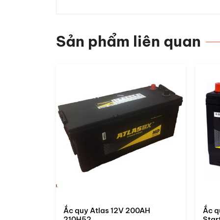
Sản phẩm liên quan
0AH
Ắc quy Atlas 12V 110AH 61000
Ắc q
Start Stop