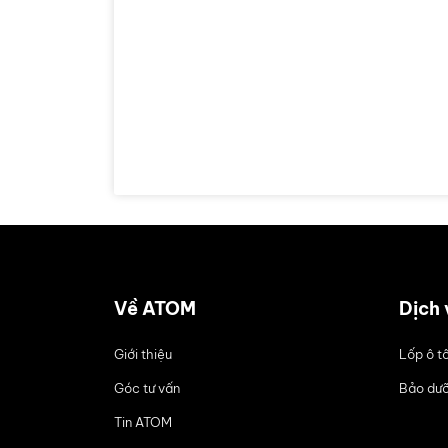
Về ATOM
Dịch 
Giới thiệu
Lốp ô t
Góc tư vấn
Bảo dưỡ
Tin ATOM