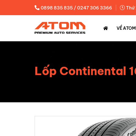
|
0898 835 835 / 0247 306 3366
Thứ 
VỀ ATOM
Lốp Continental