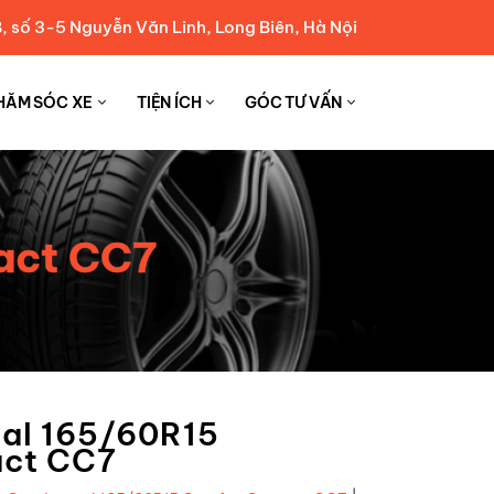
, số 3-5 Nguyễn Văn Linh, Long Biên, Hà Nội
HĂM SÓC XE
TIỆN ÍCH
GÓC TƯ VẤN
act CC7
tal 165/60R15
ct CC7