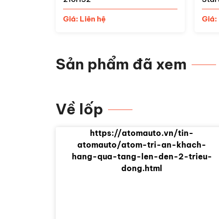
Giá:
Giá: Liên hệ
Sản phẩm đã xem
Về lốp
https://atomauto.vn/tin-
atomauto/atom-tri-an-khach-
hang-qua-tang-len-den-2-trieu-
dong.html