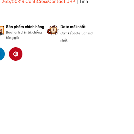
|
l 265/50R19 ContiCrossContact UHP
Tình
Sản phẩm chính hãng
Date mới nhất
Bảo hành điện tử, chống
Cam kết date luôn mới
hàng giả
nhất.