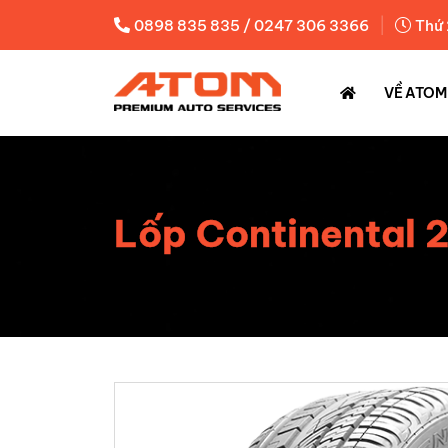
|
0898 835 835 / 0247 306 3366
Thứ 
VỀ ATOM
Lốp Continental