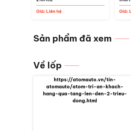
Giá:
Giá: Liên hệ
Sản phẩm đã xem
Về lốp
https://atomauto.vn/tin-
atomauto/atom-tri-an-khach-
hang-qua-tang-len-den-2-trieu-
dong.html