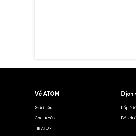
Về ATOM
Dịch 
Giới thiệu
Lốp ô t
Góc tư vấn
Bảo dưỡ
Tin ATOM