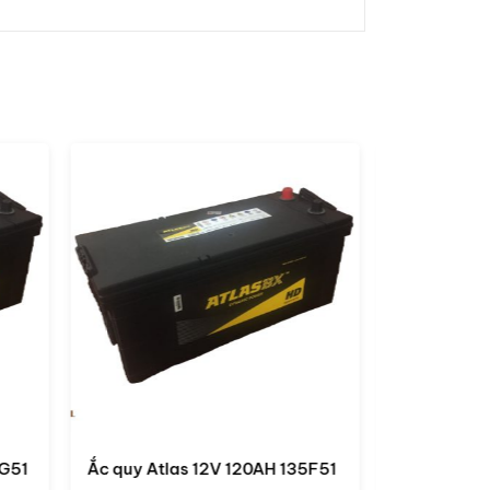
5F51
Ắc quy Atlas DIN 60038 12V
Ắc quy At
100AH