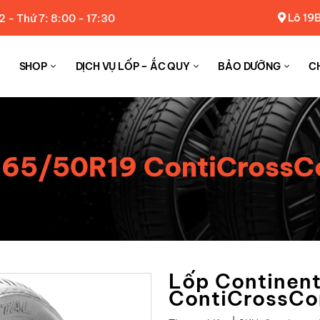
Lô 19B
2 - Thứ 7: 8:00 - 17:30
SHOP
DỊCH VỤ LỐP – ẮC QUY
BẢO DƯỠNG
C
 265/50R19 ContiCrossC
Lốp Continen
ContiCrossCo