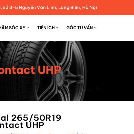
, số 3-5 Nguyễn Văn Linh, Long Biên, Hà Nội
HĂM SÓC XE
TIỆN ÍCH
GÓC TƯ VẤN
ontact UHP
tal 265/50R19
ntact UHP