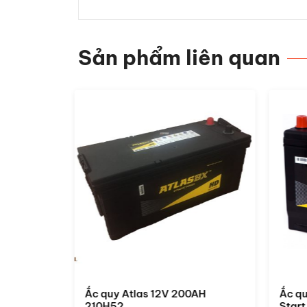
Sản phẩm liên quan
0AH
Ắc quy Atlas 12V 110AH 61000
Ắc q
Start Stop