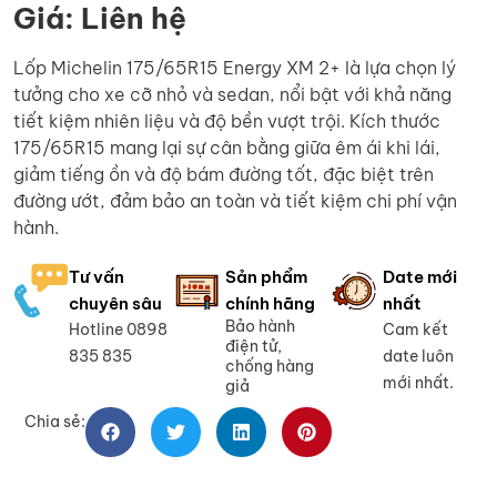
Giá: Liên hệ
Lốp Michelin 175/65R15 Energy XM 2+ là lựa chọn lý
tưởng cho xe cỡ nhỏ và sedan, nổi bật với khả năng
tiết kiệm nhiên liệu và độ bền vượt trội. Kích thước
175/65R15 mang lại sự cân bằng giữa êm ái khi lái,
giảm tiếng ồn và độ bám đường tốt, đặc biệt trên
đường ướt, đảm bảo an toàn và tiết kiệm chi phí vận
hành.
Tư vấn
Sản phẩm
Date mới
chuyên sâu
chính hãng
nhất
Bảo hành
Hotline 0898
Cam kết
điện tử,
835 835
date luôn
chống hàng
mới nhất.
giả
Chia sẻ: