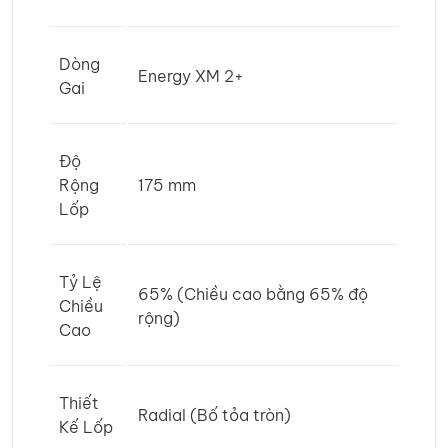
Dòng
Energy XM 2+
Gai
Độ
Rộng
175 mm
Lốp
Tỷ Lệ
65% (Chiều cao bằng 65% độ
Chiều
rộng)
Cao
Thiết
Radial (Bố tỏa tròn)
Kế Lốp