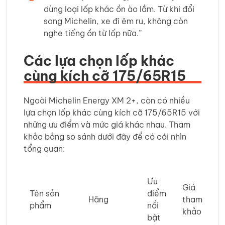
dùng loại lốp khác ồn ào lắm. Từ khi đổi
sang Michelin, xe đi êm ru, không còn
nghe tiếng ồn từ lốp nữa.”
Các lựa chọn lốp khác
cùng kích cỡ 175/65R15
Ngoài Michelin Energy XM 2+, còn có nhiều
lựa chọn lốp khác cùng kích cỡ 175/65R15 với
những ưu điểm và mức giá khác nhau. Tham
khảo bảng so sánh dưới đây để có cái nhìn
tổng quan:
Ưu
Giá
Tên sản
điểm
Hãng
tham
phẩm
nổi
khảo
bật