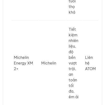
tuổi
thọ
khá
Tiết
kiệm
nhiên
liệu,
độ
Michelin
bền
Liên
Energy XM
Michelin
vượt
hệ
2+
trội,
ATOM
an
toàn
tối
đa,
êm ái