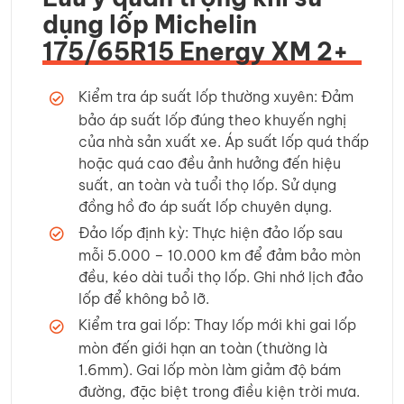
dụng lốp Michelin
175/65R15 Energy XM 2+
Kiểm tra áp suất lốp thường xuyên: Đảm
bảo áp suất lốp đúng theo khuyến nghị
của nhà sản xuất xe. Áp suất lốp quá thấp
hoặc quá cao đều ảnh hưởng đến hiệu
suất, an toàn và tuổi thọ lốp. Sử dụng
đồng hồ đo áp suất lốp chuyên dụng.
Đảo lốp định kỳ: Thực hiện đảo lốp sau
mỗi 5.000 – 10.000 km để đảm bảo mòn
đều, kéo dài tuổi thọ lốp. Ghi nhớ lịch đảo
lốp để không bỏ lỡ.
Kiểm tra gai lốp: Thay lốp mới khi gai lốp
mòn đến giới hạn an toàn (thường là
1.6mm). Gai lốp mòn làm giảm độ bám
đường, đặc biệt trong điều kiện trời mưa.