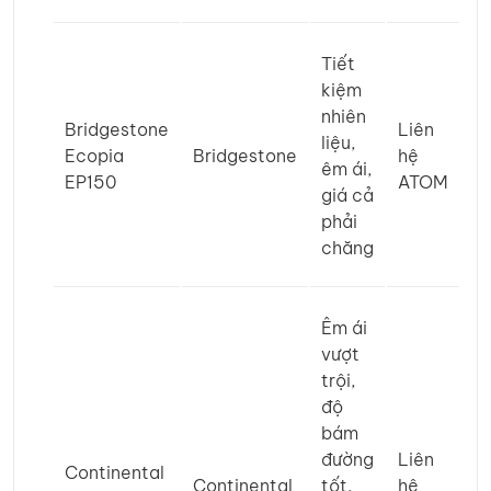
Tiết
kiệm
nhiên
Bridgestone
Liên
liệu,
Ecopia
Bridgestone
hệ
êm ái,
EP150
ATOM
giá cả
phải
chăng
Êm ái
vượt
trội,
độ
bám
đường
Liên
Continental
Continental
tốt,
hệ