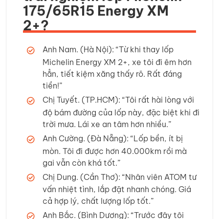
175/65R15 Energy XM
2+?
Anh Nam. (Hà Nội): “Từ khi thay lốp
Michelin Energy XM 2+, xe tôi đi êm hơn
hẳn, tiết kiệm xăng thấy rõ. Rất đáng
tiền!”
Chị Tuyết. (TP.HCM): “Tôi rất hài lòng với
độ bám đường của lốp này, đặc biệt khi đi
trời mưa. Lái xe an tâm hơn nhiều.”
Anh Cường. (Đà Nẵng): “Lốp bền, ít bị
mòn. Tôi đi được hơn 40.000km rồi mà
gai vẫn còn khá tốt.”
Chị Dung. (Cần Thơ): “Nhân viên ATOM tư
vấn nhiệt tình, lắp đặt nhanh chóng. Giá
cả hợp lý, chất lượng lốp tốt.”
Anh Bắc. (Bình Dương): “Trước đây tôi