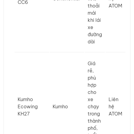
CC6
thoải
ATOM
mái
khi lái
xe
đường
dài
Giá
rẻ,
phù
hợp
cho
Kumho
xe
Liên
Ecowing
Kumho
chạy
hệ
KH27
trong
ATOM
thành
phố,