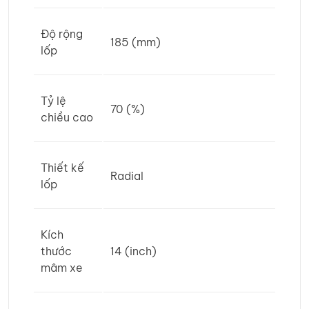
Độ rộng
185 (mm)
lốp
Tỷ lệ
70 (%)
chiều cao
Thiết kế
Radial
lốp
Kích
thước
14 (inch)
mâm xe