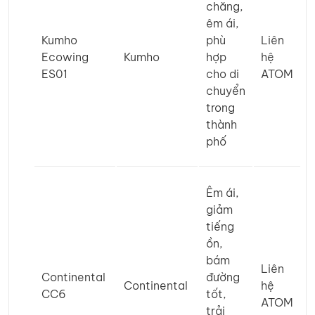
chăng,
êm ái,
Kumho
phù
Liên
Ecowing
Kumho
hợp
hệ
ES01
cho di
ATOM
chuyển
trong
thành
phố
Êm ái,
giảm
tiếng
ồn,
bám
Liên
Continental
đường
Continental
hệ
CC6
tốt,
ATOM
trải