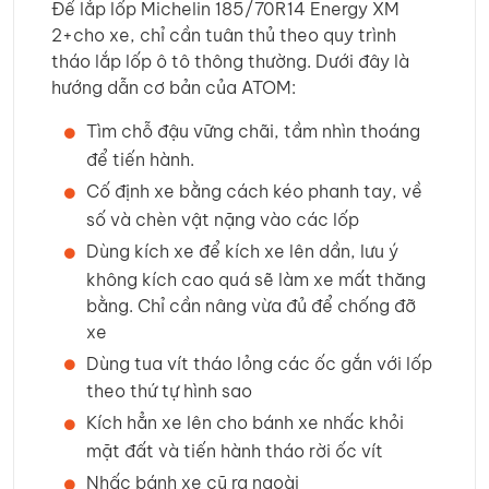
Để lắp lốp Michelin 185/70R14 Energy XM
2+cho xe, chỉ cần tuân thủ theo quy trình
tháo lắp lốp ô tô thông thường. Dưới đây là
hướng dẫn cơ bản của ATOM:
Tìm chỗ đậu vững chãi, tầm nhìn thoáng
để tiến hành.
Cố định xe bằng cách kéo phanh tay, về
số và chèn vật nặng vào các lốp
Dùng kích xe để kích xe lên dần, lưu ý
không kích cao quá sẽ làm xe mất thăng
bằng. Chỉ cần nâng vừa đủ để chống đỡ
xe
Dùng tua vít tháo lỏng các ốc gắn với lốp
theo thứ tự hình sao
Kích hẳn xe lên cho bánh xe nhấc khỏi
mặt đất và tiến hành tháo rời ốc vít
Nhấc bánh xe cũ ra ngoài