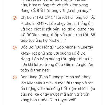
hẳn, bám đường tốt và tiết kiệm xăng
đáng kể. Rất hài lòng với lựa chọn này!”
Chị Lan (TP.HCM): “Tôi rất hài lòng với lốp
Michelin XM2+. Lốp chạy êm, ít tiếng ồn
và đặc biệt là rất bền. Tôi đã đi được hơn
40.000km mà gai lốp vẫn còn khá tốt. Sẽ
tiếp tục ủng hộ Michelin.”
Bác Ba (Đà Nẵng): “Lốp Michelin Energy
XM2+ rất phù hợp với đường sá ở Đà
Nẵng. Lốp bám đường tốt, giúp tôi tự tin
hơn khi lái xe trong điều kiện mưa gió. An
toàn là trên hết!”
Bạn Hùng (Bình Dương): “Mình mới thay
lốp Michelin XM2+ được vài tháng và rất
ấn tượng với khả năng tiết kiệm nhiên liệu
của nó. Xe chạy mượt mà hơn và ít tốn
xăng hơn trước. Quá tuyệt vời!”