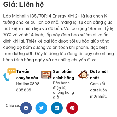
Giá: Liên hệ
Lốp Michelin 185/70R14 Energy XM 2+ là lựa chọn lý
tưởng cho xe du lịch cỡ nhỏ, mang lại sự cân bằng giữa
tiết kiệm nhiên liệu và độ bền. Với bề rộng 185mm, tỷ lệ
70% và vành 14 inch, lốp này đảm bảo sự êm ái và ổn
định khi lái. Thiết kế gai lốp được tối ưu hóa giúp tăng
cường độ bám đường và an toàn khi phanh, đặc biệt
trên đường ướt. Đây là dòng lốp đáng tin cậy cho những
hành trình hàng ngày và cả những chuyến đi xa.
Tư vấn
Sản phẩm
Date mới
chuyên sâu
chính hãng
nhất
Bảo hành
Hotline 0898
Cam kết
điện tử,
835 835
date luôn
chống hàng
mới nhất.
giả
Chia sẻ: