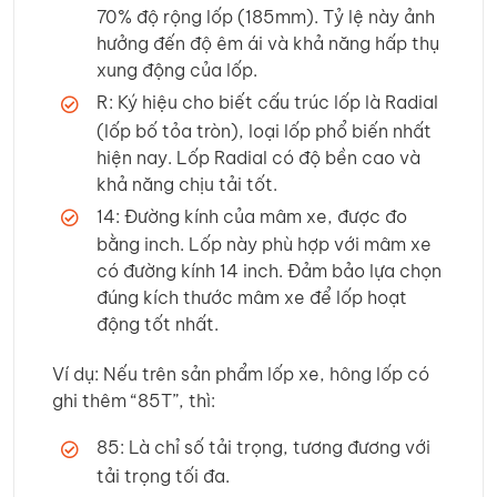
70% độ rộng lốp (185mm). Tỷ lệ này ảnh
hưởng đến độ êm ái và khả năng hấp thụ
xung động của lốp.
R: Ký hiệu cho biết cấu trúc lốp là Radial
(lốp bố tỏa tròn), loại lốp phổ biến nhất
hiện nay. Lốp Radial có độ bền cao và
khả năng chịu tải tốt.
14: Đường kính của mâm xe, được đo
bằng inch. Lốp này phù hợp với mâm xe
có đường kính 14 inch. Đảm bảo lựa chọn
đúng kích thước mâm xe để lốp hoạt
động tốt nhất.
Ví dụ: Nếu trên sản phẩm lốp xe, hông lốp có
ghi thêm “85T”, thì:
85: Là chỉ số tải trọng, tương đương với
tải trọng tối đa.