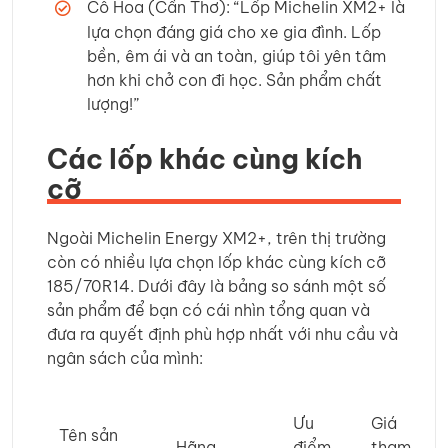
Cô Hoa (Cần Thơ): “Lốp Michelin XM2+ là
lựa chọn đáng giá cho xe gia đình. Lốp
bền, êm ái và an toàn, giúp tôi yên tâm
hơn khi chở con đi học. Sản phẩm chất
lượng!”
Các lốp khác cùng kích
cỡ
Ngoài Michelin Energy XM2+, trên thị trường
còn có nhiều lựa chọn lốp khác cùng kích cỡ
185/70R14. Dưới đây là bảng so sánh một số
sản phẩm để bạn có cái nhìn tổng quan và
đưa ra quyết định phù hợp nhất với nhu cầu và
ngân sách của mình:
Ưu
Giá
Tên sản
Hãng
điểm
tham