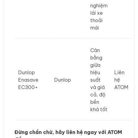
nghiệm
lái xe
thoải
mái
Cân
bằng
giữa
Dunlop
hiệu
Liên
Enasave
Dunlop
suất
hệ
EC300+
và giá
ATOM
cả, độ
bền
khá tốt
Đừng chần chừ, hãy liên hệ ngay với ATOM