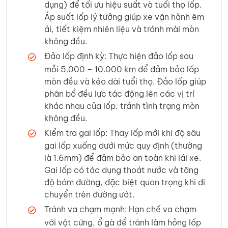
dụng) để tối ưu hiệu suất và tuổi thọ lốp.
Áp suất lốp lý tưởng giúp xe vận hành êm
ái, tiết kiệm nhiên liệu và tránh mài mòn
không đều.
Đảo lốp định kỳ: Thực hiện đảo lốp sau
mỗi 5.000 – 10.000 km để đảm bảo lốp
mòn đều và kéo dài tuổi thọ. Đảo lốp giúp
phân bổ đều lực tác động lên các vị trí
khác nhau của lốp, tránh tình trạng mòn
không đều.
Kiểm tra gai lốp: Thay lốp mới khi độ sâu
gai lốp xuống dưới mức quy định (thường
là 1.6mm) để đảm bảo an toàn khi lái xe.
Gai lốp có tác dụng thoát nước và tăng
độ bám đường, đặc biệt quan trọng khi di
chuyển trên đường ướt.
Tránh va chạm mạnh: Hạn chế va chạm
với vật cứng, ổ gà để tránh làm hỏng lốp