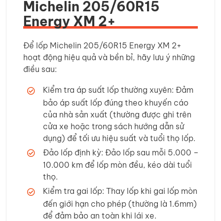
Michelin 205/60R15
Energy XM 2+
Để lốp Michelin 205/60R15 Energy XM 2+
hoạt động hiệu quả và bền bỉ, hãy lưu ý những
điều sau:
Kiểm tra áp suất lốp thường xuyên: Đảm
bảo áp suất lốp đúng theo khuyến cáo
của nhà sản xuất (thường được ghi trên
cửa xe hoặc trong sách hướng dẫn sử
dụng) để tối ưu hiệu suất và tuổi thọ lốp.
Đảo lốp định kỳ: Đảo lốp sau mỗi 5.000 –
10.000 km để lốp mòn đều, kéo dài tuổi
thọ.
Kiểm tra gai lốp: Thay lốp khi gai lốp mòn
đến giới hạn cho phép (thường là 1.6mm)
để đảm bảo an toàn khi lái xe.