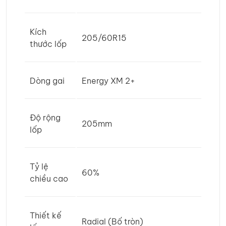
Kích
205/60R15
thước lốp
Dòng gai
Energy XM 2+
Độ rộng
205mm
lốp
Tỷ lệ
60%
chiều cao
Thiết kế
Radial (Bố tròn)