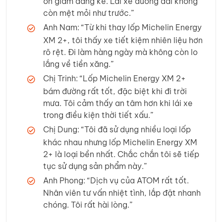
ồn giảm đáng kể. Lái xe đường dài không
còn mệt mỏi như trước.”
Anh Nam: “Từ khi thay lốp Michelin Energy
XM 2+, tôi thấy xe tiết kiệm nhiên liệu hơn
rõ rệt. Đi làm hàng ngày mà không còn lo
lắng về tiền xăng.”
Chị Trinh: “Lốp Michelin Energy XM 2+
bám đường rất tốt, đặc biệt khi đi trời
mưa. Tôi cảm thấy an tâm hơn khi lái xe
trong điều kiện thời tiết xấu.”
Chị Dung: “Tôi đã sử dụng nhiều loại lốp
khác nhau nhưng lốp Michelin Energy XM
2+ là loại bền nhất. Chắc chắn tôi sẽ tiếp
tục sử dụng sản phẩm này.”
Anh Phong: “Dịch vụ của ATOM rất tốt.
Nhân viên tư vấn nhiệt tình, lắp đặt nhanh
chóng. Tôi rất hài lòng.”