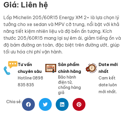
Giá: Liên hệ
Lốp Michelin 205/60R15 Energy XM 2+ là lựa chọn lý
tưởng cho xe sedan và MPV cỡ trung, nổi bật với khả
năng tiết kiệm nhiên liệu và độ bền ấn tượng. Kích
thước 205/60R15 mang lại sự êm ái, giảm tiếng ồn và
độ bám đường an toàn, đặc biệt trên đường ướt, giúp
tối ưu hóa chi phí vận hành.
Tư vấn
Sản phẩm
Date mới
chuyên sâu
chính hãng
nhất
Bảo hành
Hotline 0898
Cam kết
điện tử,
835 835
date luôn
chống hàng
mới nhất.
giả
Chia sẻ: