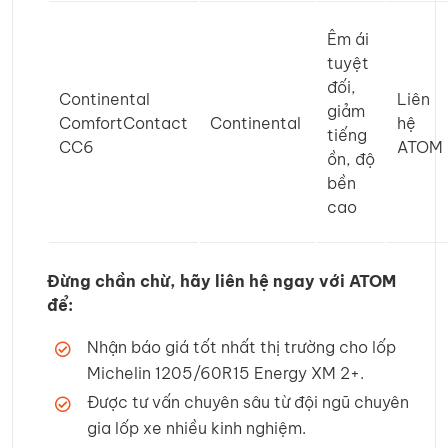
Êm ái
tuyệt
đối,
Continental
Liên
giảm
ComfortContact
Continental
hệ
tiếng
CC6
ATOM
ồn, độ
bền
cao
Đừng chần chừ, hãy liên hệ ngay với ATOM
để:
Nhận báo giá tốt nhất thị trường cho lốp
Michelin 1205/60R15 Energy XM 2+.
Được tư vấn chuyên sâu từ đội ngũ chuyên
gia lốp xe nhiều kinh nghiệm.