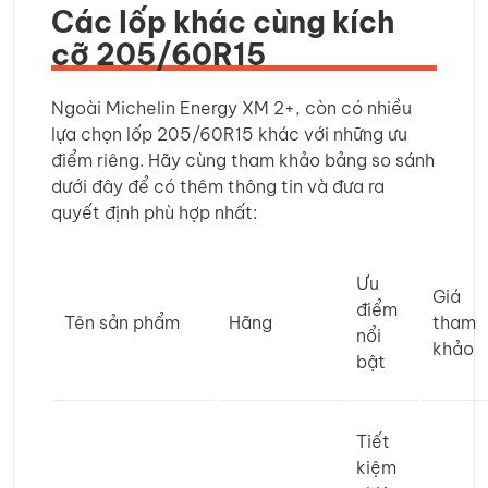
Các lốp khác cùng kích
cỡ 205/60R15
Ngoài Michelin Energy XM 2+, còn có nhiều
lựa chọn lốp 205/60R15 khác với những ưu
điểm riêng. Hãy cùng tham khảo bảng so sánh
dưới đây để có thêm thông tin và đưa ra
quyết định phù hợp nhất:
Ưu
Giá
điểm
Tên sản phẩm
Hãng
tham
nổi
khảo
bật
Tiết
kiệm