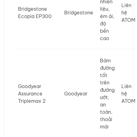
nhiên
Liên
Bridgestone
liệu,
Bridgestone
hệ
Ecopia EP300
êm ái,
ATOM
độ
bền
cao
Bám
đường
tốt
trên
Goodyear
Liên
đường
Assurance
Goodyear
hệ
ướt,
Triplemax 2
ATOM
an
toàn,
thoải
mái