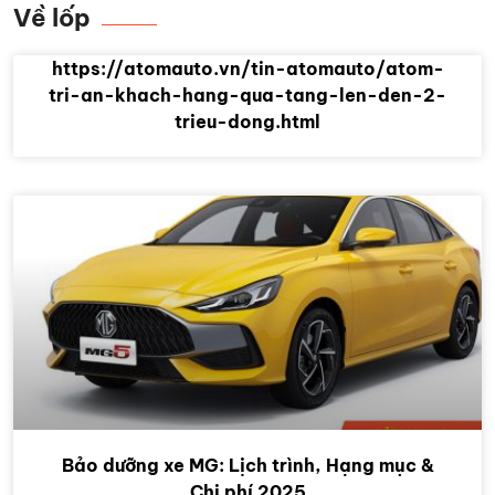
Về lốp
https://atomauto.vn/tin-atomauto/atom-
tri-an-khach-hang-qua-tang-len-den-2-
trieu-dong.html
Bảo dưỡng xe MG: Lịch trình, Hạng mục &
Chi phí 2025