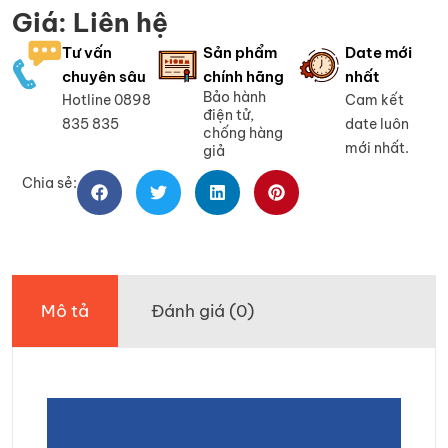
Giá: Liên hệ
Tư vấn
Sản phẩm
Date mới
chuyên sâu
chính hãng
nhất
Bảo hành
Hotline 0898
Cam kết
điện tử,
835 835
date luôn
chống hàng
mới nhất.
giả
Chia sẻ:
Mô tả
Đánh giá (0)