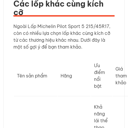
Các lốp khác cùng kích
cỡ
Ngoài Lốp Michelin Pilot Sport 5 215/45R17,
còn có nhiều lựa chọn lốp khác cùng kích cỡ
từ các thương hiệu khác nhau. Dưới đây là
một số gợi ý để bạn tham khảo.
Ưu
Giá
điểm
Tên sản phẩm
Hãng
tham
nổi
khảo
bật
Khả
năng
lái thể
thao,