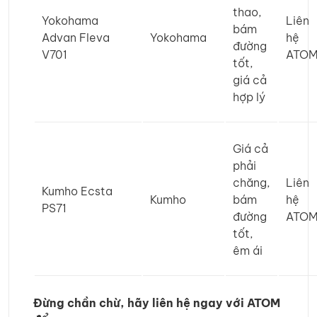
thao,
Yokohama
Liên
bám
Advan Fleva
Yokohama
hệ
đường
V701
ATO
tốt,
giá cả
hợp lý
Giá cả
phải
chăng,
Liên
Kumho Ecsta
Kumho
bám
hệ
PS71
đường
ATO
tốt,
êm ái
Đừng chần chừ, hãy liên hệ ngay với ATOM