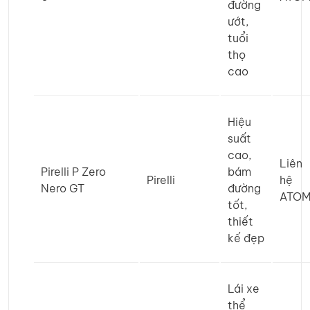
đường
ướt,
tuổi
thọ
cao
Hiệu
suất
cao,
Liên
Pirelli P Zero
bám
Pirelli
hệ
Nero GT
đường
ATO
tốt,
thiết
kế đẹp
Lái xe
thể