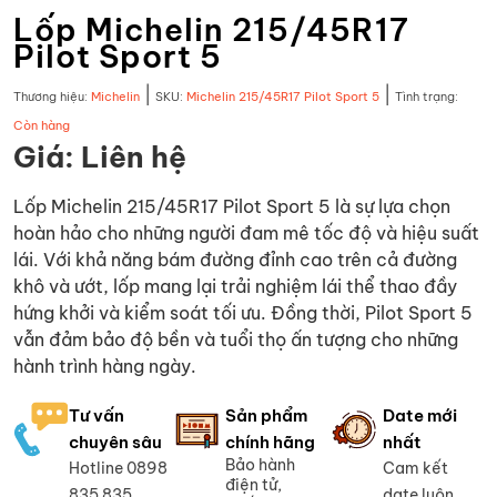
Lốp Michelin 215/45R17
Pilot Sport 5
|
|
Thương hiệu:
Michelin
SKU:
Michelin 215/45R17 Pilot Sport 5
Tình trạng:
Còn hàng
Giá: Liên hệ
Lốp Michelin 215/45R17 Pilot Sport 5 là sự lựa chọn
hoàn hảo cho những người đam mê tốc độ và hiệu suất
lái. Với khả năng bám đường đỉnh cao trên cả đường
khô và ướt, lốp mang lại trải nghiệm lái thể thao đầy
hứng khởi và kiểm soát tối ưu. Đồng thời, Pilot Sport 5
vẫn đảm bảo độ bền và tuổi thọ ấn tượng cho những
hành trình hàng ngày.
Tư vấn
Sản phẩm
Date mới
chuyên sâu
chính hãng
nhất
Bảo hành
Hotline 0898
Cam kết
điện tử,
835 835
date luôn