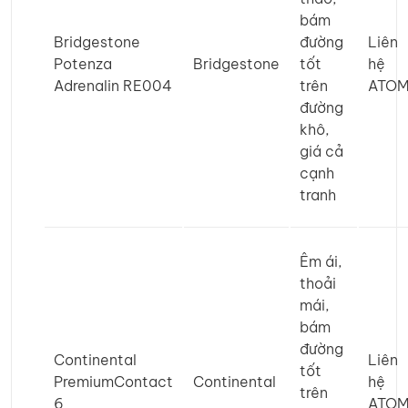
bám
Bridgestone
đường
Liên
Potenza
Bridgestone
tốt
hệ
Adrenalin RE004
trên
ATO
đường
khô,
giá cả
cạnh
tranh
Êm ái,
thoải
mái,
bám
đường
Continental
Liên
tốt
PremiumContact
Continental
hệ
trên
6
ATO