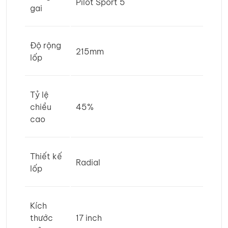
Pilot Sport 5
gai
Độ rộng
215mm
lốp
Tỷ lệ
chiều
45%
cao
Thiết kế
Radial
lốp
Kích
thước
17 inch