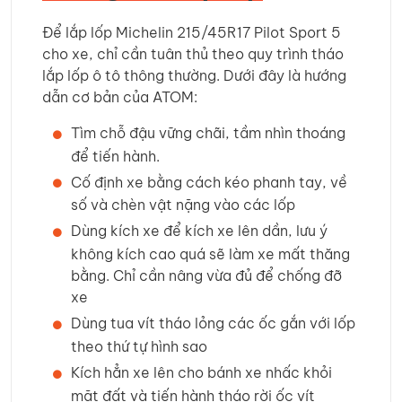
Để lắp lốp Michelin 215/45R17 Pilot Sport 5
cho xe, chỉ cần tuân thủ theo quy trình tháo
lắp lốp ô tô thông thường. Dưới đây là hướng
dẫn cơ bản của ATOM:
Tìm chỗ đậu vững chãi, tầm nhìn thoáng
để tiến hành.
Cố định xe bằng cách kéo phanh tay, về
số và chèn vật nặng vào các lốp
Dùng kích xe để kích xe lên dần, lưu ý
không kích cao quá sẽ làm xe mất thăng
bằng. Chỉ cần nâng vừa đủ để chống đỡ
xe
Dùng tua vít tháo lỏng các ốc gắn với lốp
theo thứ tự hình sao
Kích hẳn xe lên cho bánh xe nhấc khỏi
mặt đất và tiến hành tháo rời ốc vít