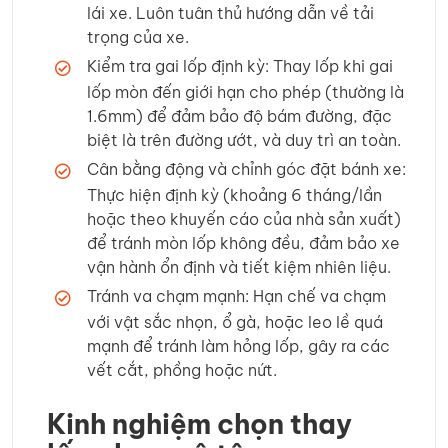
lái xe. Luôn tuân thủ hướng dẫn về tải
trọng của xe.
Kiểm tra gai lốp định kỳ: Thay lốp khi gai
lốp mòn đến giới hạn cho phép (thường là
1.6mm) để đảm bảo độ bám đường, đặc
biệt là trên đường ướt, và duy trì an toàn.
Cân bằng động và chỉnh góc đặt bánh xe:
Thực hiện định kỳ (khoảng 6 tháng/lần
hoặc theo khuyến cáo của nhà sản xuất)
để tránh mòn lốp không đều, đảm bảo xe
vận hành ổn định và tiết kiệm nhiên liệu.
Tránh va chạm mạnh: Hạn chế va chạm
với vật sắc nhọn, ổ gà, hoặc leo lề quá
mạnh để tránh làm hỏng lốp, gây ra các
vết cắt, phồng hoặc nứt.
Kinh nghiệm chọn thay