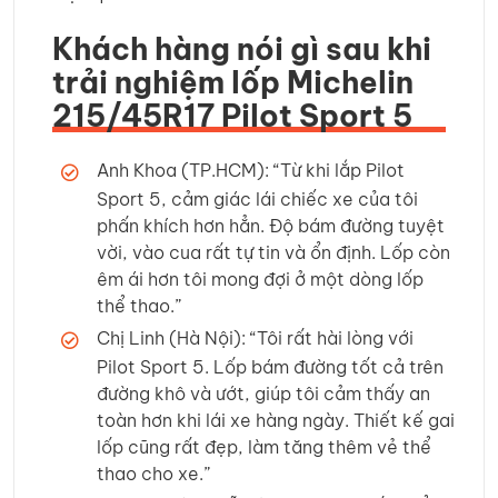
Khách hàng nói gì sau khi
trải nghiệm lốp Michelin
215/45R17 Pilot Sport 5
Anh Khoa (TP.HCM): “Từ khi lắp Pilot
Sport 5, cảm giác lái chiếc xe của tôi
phấn khích hơn hẳn. Độ bám đường tuyệt
vời, vào cua rất tự tin và ổn định. Lốp còn
êm ái hơn tôi mong đợi ở một dòng lốp
thể thao.”
Chị Linh (Hà Nội): “Tôi rất hài lòng với
Pilot Sport 5. Lốp bám đường tốt cả trên
đường khô và ướt, giúp tôi cảm thấy an
toàn hơn khi lái xe hàng ngày. Thiết kế gai
lốp cũng rất đẹp, làm tăng thêm vẻ thể
thao cho xe.”