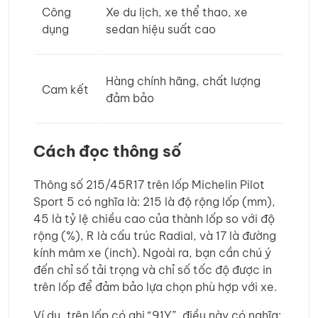
Công
Xe du lịch, xe thể thao, xe
dụng
sedan hiệu suất cao
Hàng chính hãng, chất lượng
Cam kết
đảm bảo
Cách đọc thông số
Thông số 215/45R17 trên lốp Michelin Pilot
Sport 5 có nghĩa là: 215 là độ rộng lốp (mm),
45 là tỷ lệ chiều cao của thành lốp so với độ
rộng (%), R là cấu trúc Radial, và 17 là đường
kính mâm xe (inch). Ngoài ra, bạn cần chú ý
đến chỉ số tải trọng và chỉ số tốc độ được in
trên lốp để đảm bảo lựa chọn phù hợp với xe.
Ví dụ, trên lốp có ghi “91Y”, điều này có nghĩa: