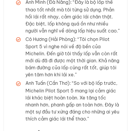
Anh Minh (Đà Nẵng): “Đây là bộ lốp thể
thao tốt nhất mà tôi từng sử dụng. Phản
hồi lái rất nhạy, cảm giác lái chân thật.
Đặc biệt, lốp không quá ồn như nhiều
người vẫn nghĩ về dòng lốp hiệu suất cao.”
Cô Hương (Hải Phòng): “Tôi chọn Pilot
Sport 5 vì nghe nói về độ bền của
Michelin. Đến giờ tôi thấy lốp vẫn còn rất
mới dù đã đi được một thời gian. Khả năng
bám đường của lốp cũng rất tốt, giúp tôi
yên tâm hơn khi lái xe.”
Anh Tuấn (Cần Thơ): “So với bộ lốp trước,
Michelin Pilot Sport 5 mang lại cảm giác
lái khác biệt hoàn toàn. Xe tăng tốc
nhanh hơn, phanh gấp an toàn hơn. Đây là
một sự đầu tư xứng đáng cho những ai yêu
thích cảm giác lái thể thao.”