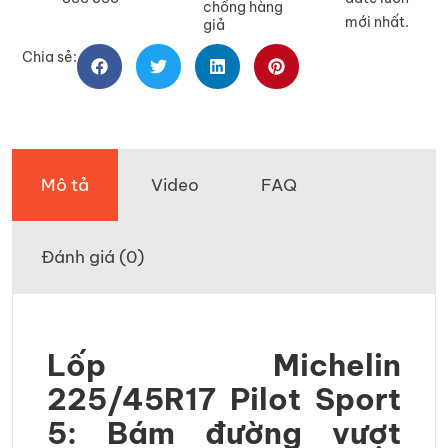
chống hàng
mới nhất.
giả
Chia sẻ:
Mô tả
Video
FAQ
Đánh giá (0)
Lốp Michelin
225/45R17 Pilot Sport
5: Bám đường vượt