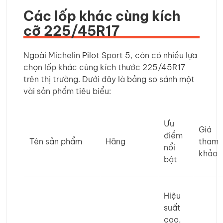
Các lốp khác cùng kích
cỡ 225/45R17
Ngoài Michelin Pilot Sport 5, còn có nhiều lựa
chọn lốp khác cùng kích thước 225/45R17
trên thị trường. Dưới đây là bảng so sánh một
vài sản phẩm tiêu biểu:
Ưu
Giá
điểm
Tên sản phẩm
Hãng
tham
nổi
khảo
bật
Hiệu
suất
cao,