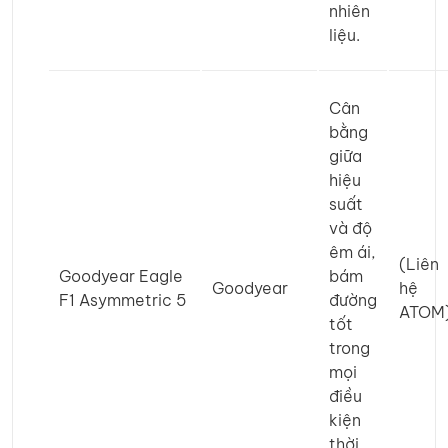
nhiên
liệu.
Cân
bằng
giữa
hiệu
suất
và độ
êm ái,
(Liên
Goodyear Eagle
bám
Goodyear
hệ
F1 Asymmetric 5
đường
ATOM
tốt
trong
mọi
điều
kiện
thời