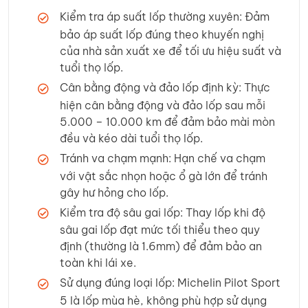
Kiểm tra áp suất lốp thường xuyên: Đảm
bảo áp suất lốp đúng theo khuyến nghị
của nhà sản xuất xe để tối ưu hiệu suất và
tuổi thọ lốp.
Cân bằng động và đảo lốp định kỳ: Thực
hiện cân bằng động và đảo lốp sau mỗi
5.000 – 10.000 km để đảm bảo mài mòn
đều và kéo dài tuổi thọ lốp.
Tránh va chạm mạnh: Hạn chế va chạm
với vật sắc nhọn hoặc ổ gà lớn để tránh
gây hư hỏng cho lốp.
Kiểm tra độ sâu gai lốp: Thay lốp khi độ
sâu gai lốp đạt mức tối thiểu theo quy
định (thường là 1.6mm) để đảm bảo an
toàn khi lái xe.
Sử dụng đúng loại lốp: Michelin Pilot Sport
5 là lốp mùa hè, không phù hợp sử dụng