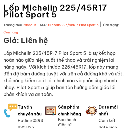
Lốp Michelin 225/45R17
Pilot Sport 5
|
|
Thương hiệu:
Michelin
SKU:
Michelin 225/45R17 Pilot Sport 5
Tình trạng:
Còn hàng
Giá: Liên hệ
Lốp Michelin 225/45R17 Pilot Sport 5 là sự kết hợp
hoàn hảo giữa hiệu suất thể thao và trải nghiệm lái
hàng ngày. Với kích thước 225/45R17, lốp này mang
đến độ bám đường tuyệt vời trên cả đường khô và ướt,
khả năng kiểm soát lái chính xác và phản ứng nhanh
nhạy. Pilot Sport 5 giúp bạn tận hưởng cảm giác lái
phấn khích và an toàn.
Tư vấn
Sản phẩm
Date mới
chuyên sâu
chính hãng
nhất
Bảo hành
Hotline 0898
Cam kết
điện tử,
835 835
date luôn