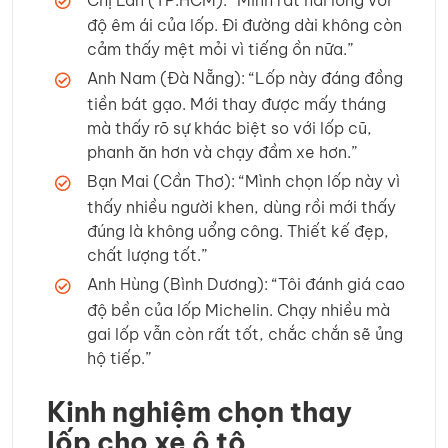
độ êm ái của lốp. Đi đường dài không còn
cảm thấy mệt mỏi vì tiếng ồn nữa.”
Anh Nam (Đà Nẵng): “Lốp này đáng đồng
tiền bát gạo. Mới thay được mấy tháng
mà thấy rõ sự khác biệt so với lốp cũ,
phanh ăn hơn và chạy đầm xe hơn.”
Bạn Mai (Cần Thơ): “Mình chọn lốp này vì
thấy nhiều người khen, dùng rồi mới thấy
đúng là không uổng công. Thiết kế đẹp,
chất lượng tốt.”
Anh Hùng (Bình Dương): “Tôi đánh giá cao
độ bền của lốp Michelin. Chạy nhiều mà
gai lốp vẫn còn rất tốt, chắc chắn sẽ ủng
hộ tiếp.”
Kinh nghiệm chọn thay
lốp cho xe ô tô