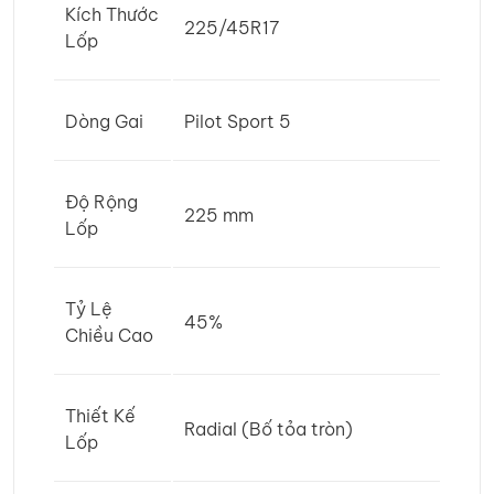
Kích Thước
225/45R17
Lốp
Dòng Gai
Pilot Sport 5
Độ Rộng
225 mm
Lốp
Tỷ Lệ
45%
Chiều Cao
Thiết Kế
Radial (Bố tỏa tròn)
Lốp