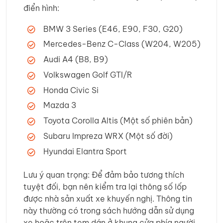
điển hình:
BMW 3 Series (E46, E90, F30, G20)
Mercedes-Benz C-Class (W204, W205)
Audi A4 (B8, B9)
Volkswagen Golf GTI/R
Honda Civic Si
Mazda 3
Toyota Corolla Altis (Một số phiên bản)
Subaru Impreza WRX (Một số đời)
Hyundai Elantra Sport
Lưu ý quan trọng: Để đảm bảo tương thích
tuyệt đối, bạn nên kiểm tra lại thông số lốp
được nhà sản xuất xe khuyến nghị. Thông tin
này thường có trong sách hướng dẫn sử dụng
xe hoặc trên tem dán ở khung cửa phía người