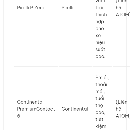
vượt
(Liên
Pirelli P Zero
Pirelli
trội,
hệ
thích
ATOM
hợp
cho
xe
hiệu
suất
cao.
Êm ái,
thoải
mái,
tuổi
Continental
(Liên
thọ
PremiumContact
Continental
hệ
cao,
6
ATOM
tiết
kiệm