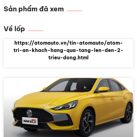
Sản phẩm đã xem
Về lốp
https://atomauto.vn/tin-atomauto/atom-
tri-an-khach-hang-qua-tang-len-den-2-
trieu-dong.html