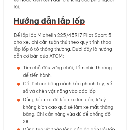
lái.
Hướng dẫn lắp lốp
Để lắp lốp Michelin 225/45R17 Pilot Sport 5
cho xe, chỉ cần tuân thủ theo quy trình tháo
lắp lốp ô tô thông thường. Dưới đây là hướng
dẫn cơ bản của ATOM:
Tìm chỗ đậu vững chãi, tầm nhìn thoáng
để tiến hành.
Cố định xe bằng cách kéo phanh tay, về
số và chèn vật nặng vào các lốp
Dùng kích xe để kích xe lên dần, lưu ý
không kích cao quá sẽ làm xe mất thăng
bằng. Chỉ cần nâng vừa đủ để chống đỡ
xe
Dùng tua vít tháo lỏng các ốc gắn với lốp