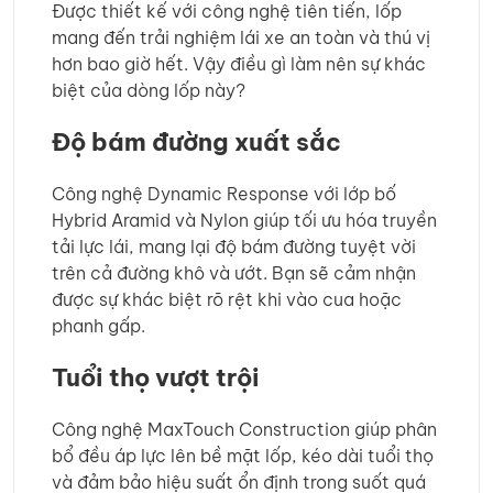
Được thiết kế với công nghệ tiên tiến, lốp
mang đến trải nghiệm lái xe an toàn và thú vị
hơn bao giờ hết. Vậy điều gì làm nên sự khác
biệt của dòng lốp này?
Độ bám đường xuất sắc
Công nghệ Dynamic Response với lớp bố
Hybrid Aramid và Nylon giúp tối ưu hóa truyền
tải lực lái, mang lại độ bám đường tuyệt vời
trên cả đường khô và ướt. Bạn sẽ cảm nhận
được sự khác biệt rõ rệt khi vào cua hoặc
phanh gấp.
Tuổi thọ vượt trội
Công nghệ MaxTouch Construction giúp phân
bổ đều áp lực lên bề mặt lốp, kéo dài tuổi thọ
và đảm bảo hiệu suất ổn định trong suốt quá