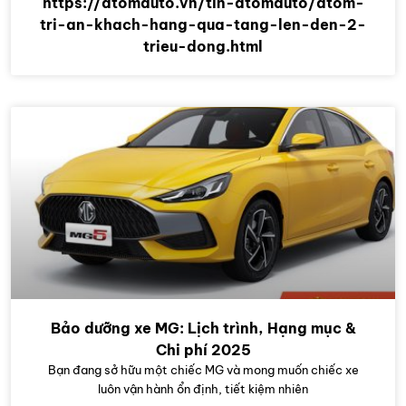
https://atomauto.vn/tin-atomauto/atom-
tri-an-khach-hang-qua-tang-len-den-2-
trieu-dong.html
Bảo dưỡng xe MG: Lịch trình, Hạng mục &
Chi phí 2025
Bạn đang sở hữu một chiếc MG và mong muốn chiếc xe
luôn vận hành ổn định, tiết kiệm nhiên