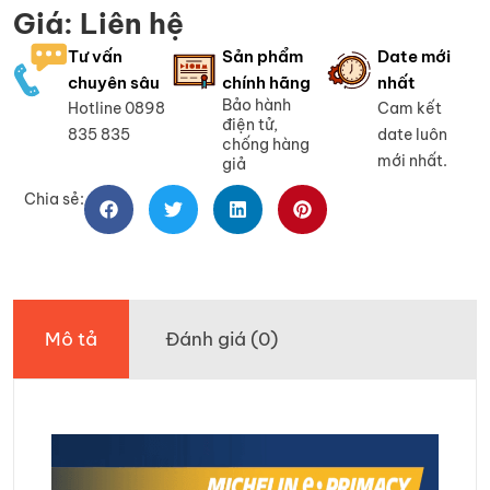
Giá: Liên hệ
Tư vấn
Sản phẩm
Date mới
chuyên sâu
chính hãng
nhất
Bảo hành
Hotline 0898
Cam kết
điện tử,
835 835
date luôn
chống hàng
mới nhất.
giả
Chia sẻ:
Mô tả
Đánh giá (0)