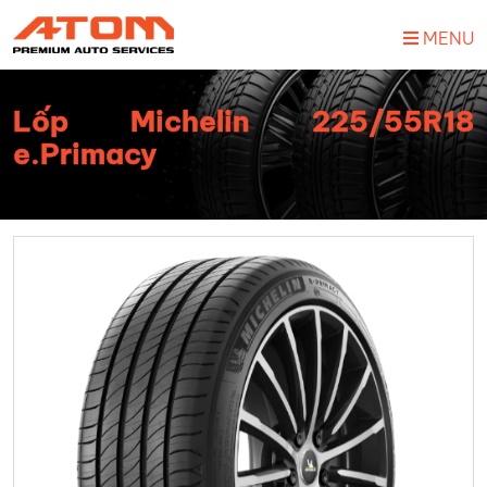
MENU
Lốp Michelin 225/55R18
e.Primacy