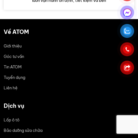
luôn vận hành ổn định, tiết kiệm và bền
Về ATOM
Giới thiệu
Góc tư vấn
Tin ATOM
Tuyển dụng
Liên hệ
Dịch vụ
Lốp ô tô
Bảo dưỡng sửa chữa