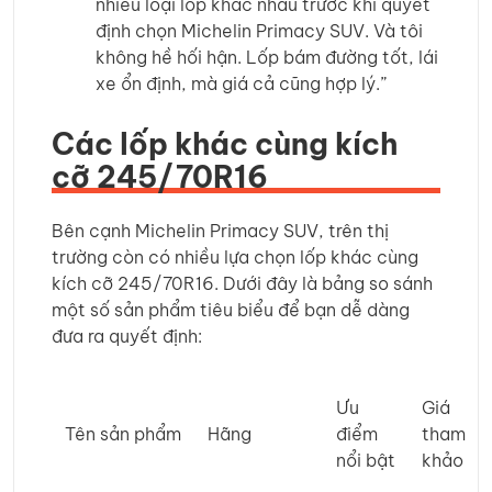
nhiều loại lốp khác nhau trước khi quyết
định chọn Michelin Primacy SUV. Và tôi
không hề hối hận. Lốp bám đường tốt, lái
xe ổn định, mà giá cả cũng hợp lý.”
Các lốp khác cùng kích
cỡ 245/70R16
Bên cạnh Michelin Primacy SUV, trên thị
trường còn có nhiều lựa chọn lốp khác cùng
kích cỡ 245/70R16. Dưới đây là bảng so sánh
một số sản phẩm tiêu biểu để bạn dễ dàng
đưa ra quyết định:
Ưu
Giá
Tên sản phẩm
Hãng
điểm
tham
nổi bật
khảo