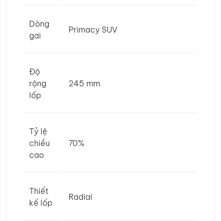
Dòng
Primacy SUV
gai
Độ
rộng
245 mm
lốp
Tỷ lệ
chiều
70%
cao
Thiết
Radial
kế lốp