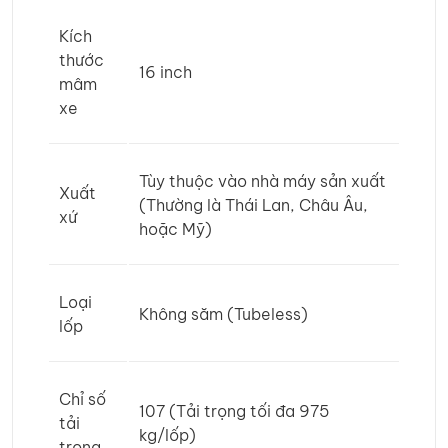
Kích
thước
16 inch
mâm
xe
Tùy thuộc vào nhà máy sản xuất
Xuất
(Thường là Thái Lan, Châu Âu,
xứ
hoặc Mỹ)
Loại
Không săm (Tubeless)
lốp
Chỉ số
107 (Tải trọng tối đa 975
tải
kg/lốp)
trọng