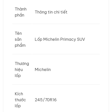
Thành
Thông tin chi tiết
phần
Tên
sản
Lốp Michelin Primacy SUV
phẩm
Thương
hiệu
Michelin
lốp
Kích
thước
245/70R16
lốp