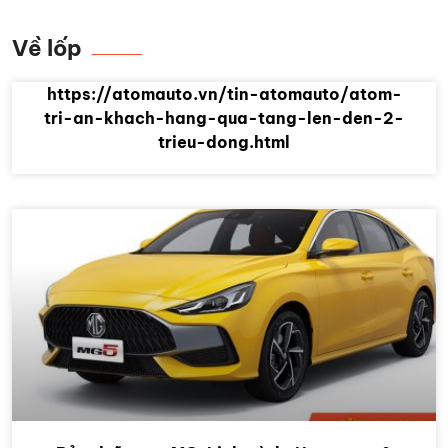
Về lốp
https://atomauto.vn/tin-atomauto/atom-
tri-an-khach-hang-qua-tang-len-den-2-
trieu-dong.html