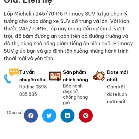
Lốp Michelin 245/70R16 Primacy SUV là lựa chọn lý
tưởng cho các dòng xe SUV cỡ trung và lớn. Với kích
thước 245/70R16, lốp này mang đến sự êm ái vượt
trội, độ bám đường an toàn trên cả đường trường và
đô thị, cùng khả năng giảm tiếng ồn hiệu quả. Primacy
SUV giúp bạn và gia đình tận hưởng những hành trình
thoải mái và yên tĩnh.
Tư vấn
Sản phẩm
Date mới
chuyên sâu
chính hãng
nhất
Bảo hành
Hotline 0898
Cam kết
điện tử,
835 835
date luôn
chống hàng
mới nhất.
giả
Chia sẻ: