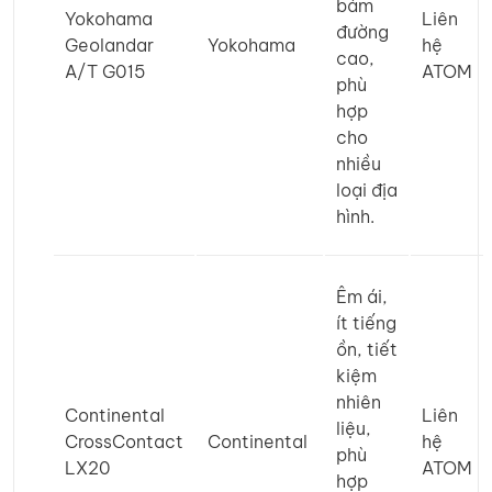
bám
Yokohama
Liên
đường
Geolandar
Yokohama
hệ
cao,
A/T G015
ATOM
phù
hợp
cho
nhiều
loại địa
hình.
Êm ái,
ít tiếng
ồn, tiết
kiệm
nhiên
Continental
Liên
liệu,
CrossContact
Continental
hệ
phù
LX20
ATOM
hợp