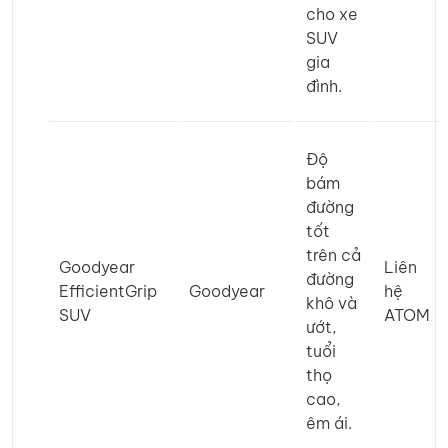
cho xe
SUV
gia
đình.
Độ
bám
đường
tốt
trên cả
Goodyear
Liên
đường
EfficientGrip
Goodyear
hệ
khô và
SUV
ATOM
ướt,
tuổi
thọ
cao,
êm ái.