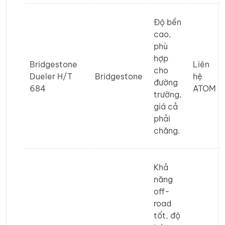
Độ bền
cao,
phù
hợp
Bridgestone
Liên
cho
Dueler H/T
Bridgestone
hệ
đường
684
ATOM
trường,
giá cả
phải
chăng.
Khả
năng
off-
road
tốt, độ