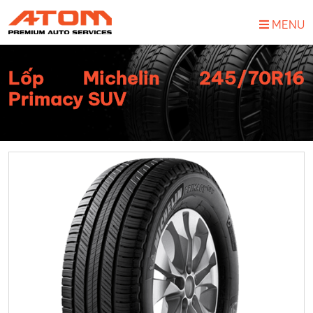
MENU
Lốp Michelin 245/70R16
Primacy SUV