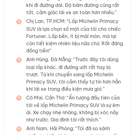
khi đi đường dài. Độ bám đường cũng rất
tốt, cảm giác lái xe an toàn hơn nhiều.”
Chị Lan, TP.HCM: “Lốp Michelin Primacy
SUV là lựa chọn số một của tôi cho chiếc
Fortuner. Lốp bền, ít bị mài mòn, mà lại
còn tiết kiệm nhiên liệu nữa chứ. Rất đáng
đồng tiền!”
Anh Hùng, Đà Nẵng: “Trước đây tôi dùng
loại lốp khác, đi đường ướt rất hay bị
trượt. Từ khi chuyển sang lốp Michelin
Primacy SUV, tôi cảm thấy tự tin hơn hẳn
khi lái xe trong điều kiện mưa gió.”
Cô Mai, Cần Thơ: “Ấn tượng đầu tiên của
tôi về lốp Michelin Primacy SUV là sự êm
ái. Xe chạy nhẹ nhàng, không bị xóc nảy
như trước. Gia đình tôi rất thích.”
Anh Nam, Hải Phòng: “Tôi đã so sánh