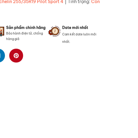
|
chelin 255/35R19 Pilot Sport 4
Tình trạng:
Còn
Sản phẩm chính hãng
Date mới nhất
Bảo hành điện tử, chống
Cam kết date luôn mới
hàng giả
nhất.