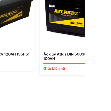
5F51
Ắc quy Atlas DIN 60038 12V
Ắc quy At
100AH
Giá: Liên 
Giá: Liên hệ