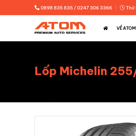
|
0898 835 835 / 0247 306 3366
Thứ 
VỀ ATOM
Lốp Michelin 255/