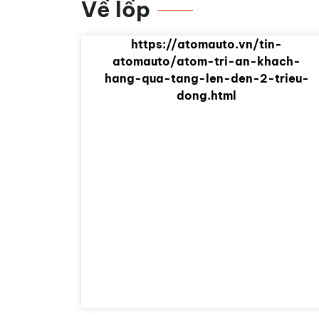
Về lốp
https://atomauto.vn/tin-
atomauto/atom-tri-an-khach-
hang-qua-tang-len-den-2-trieu-
dong.html