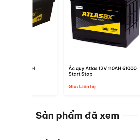
0AH
Ắc quy Atlas 12V 110AH 61000
Ắc q
Start Stop
Giá:
Giá: Liên hệ
Sản phẩm đã xem