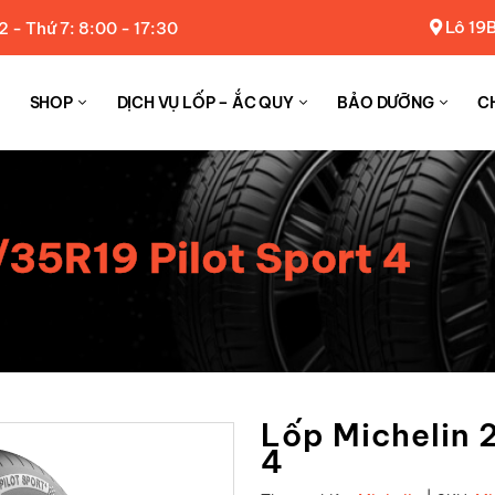
Lô 19B
2 - Thứ 7: 8:00 - 17:30
SHOP
DỊCH VỤ LỐP – ẮC QUY
BẢO DƯỠNG
C
35R19 Pilot Sport 4
Lốp Michelin 
4