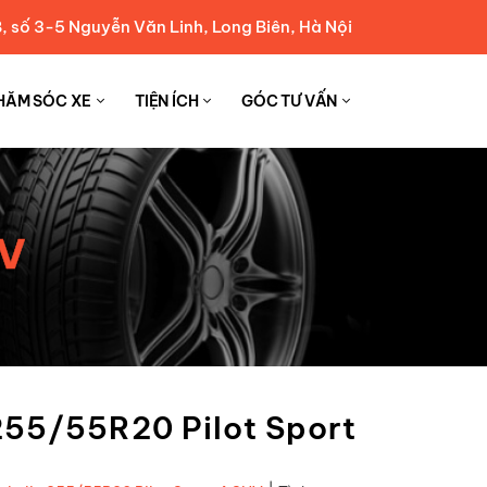
, số 3-5 Nguyễn Văn Linh, Long Biên, Hà Nội
HĂM SÓC XE
TIỆN ÍCH
GÓC TƯ VẤN
UV
255/55R20 Pilot Sport