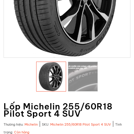
Lốp Michelin 255/60R18
Pilot Sport 4 SUV
|
|
Thương hiệu:
Michelin
SKU:
Michelin 255/60R18 Pilot Sport 4 SUV
Tình
trạng:
Còn hàng