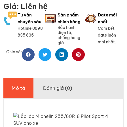
Giá: Liên hệ
Tư vấn
Sản phẩm
Date mới
chuyên sâu
chính hãng
nhất
Bảo hành
Hotline 0898
Cam kết
điện tử,
835 835
date luôn
chống hàng
mới nhất.
giả
Chia sẻ:
Mô tả
Đánh giá (0)