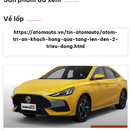
Về lốp
https://atomauto.vn/tin-atomauto/atom-
tri-an-khach-hang-qua-tang-len-den-2-
trieu-dong.html