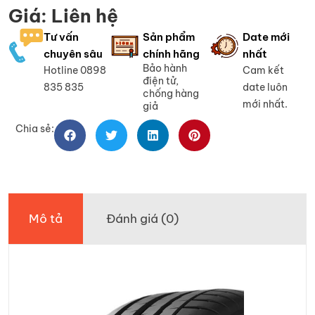
Giá: Liên hệ
Tư vấn
Sản phẩm
Date mới
chuyên sâu
chính hãng
nhất
Bảo hành
Hotline 0898
Cam kết
điện tử,
835 835
date luôn
chống hàng
mới nhất.
giả
Chia sẻ:
Mô tả
Đánh giá (0)