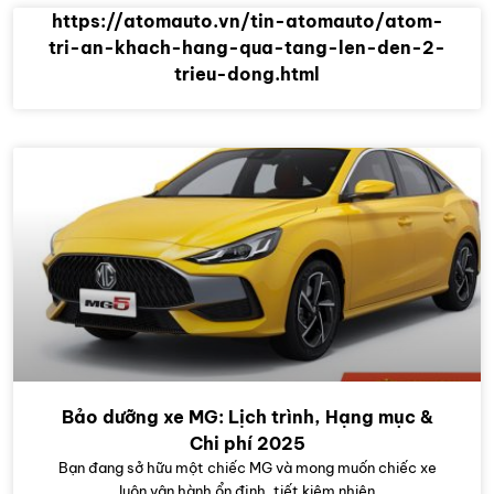
https://atomauto.vn/tin-atomauto/atom-
tri-an-khach-hang-qua-tang-len-den-2-
trieu-dong.html
Bảo dưỡng xe MG: Lịch trình, Hạng mục &
Chi phí 2025
Bạn đang sở hữu một chiếc MG và mong muốn chiếc xe
luôn vận hành ổn định, tiết kiệm nhiên